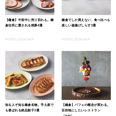
【鎌倉】午前中に売り切れも。鎌
鎌倉でしか買えない、食べ比べも
倉住民に愛される焼豚4選
楽しい釜揚げしらす3選
FOOD
2026.06.11
FOOD
2026.06.11
知る人ぞ知る鎌倉名物。手土産で
【鎌倉】パフェの概念が変わる。
も喜ばれる絶品餃子3選
目的地にしたいレストラン
〈ishi〉