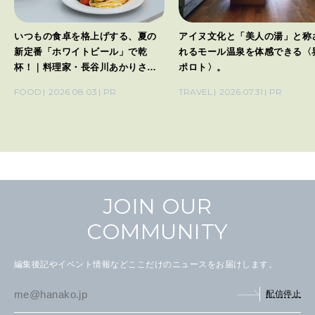
いつもの食卓を格上げする、夏の
アイヌ文化と「美人の湯」と称
新定番「ホワイトビール」で乾
れるモール温泉を体感できる〈
杯！｜料理家・長谷川あかりさん
ポロト〉。
の気取らないおもてなし。
FOOD
2026.08.03
PR
TRAVEL
2026.07.31
PR
JOIN OUR
COMMUNITY
編集後記やイベント情報などここだけのニュースをお届けします。
配信停止