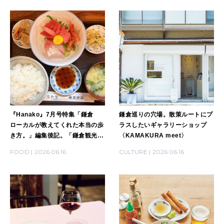
『Hanako』7月号特集「鎌倉
鎌倉巡りの穴場。散策ルートにプ
ローカルが教えてくれた本当の歩
ラスしたいギャラリーショップ
き方。」編集後記。「鎌倉観光の
〈KAMAKURA meet〉
〆は大船で。」
FOOD
2026.06.16
CULTURE
2026.06.16