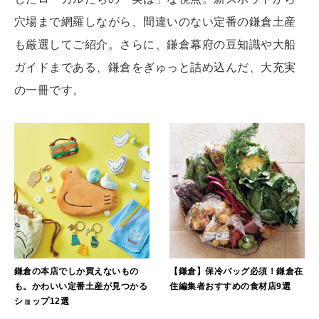
MAGAZINE
穴場まで網羅しながら、間違いのない定番の鎌倉土産
特集
も厳選してご紹介。さらに、鎌倉幕府の豆知識や大船
2026年9月号「北海道 おいしく遊ぶ、夏のご褒美旅。」
ガイドまである、鎌倉をぎゅっと詰め込んだ、大充実
の一冊です。
2026年8月号『お茶の時間です。』
MAGAZINE
MOOK
2026年7月号「鎌倉 ローカルが 教えてくれた 本当の歩き方。」
2026年6月号「大銀座 トレンドが生まれる 新しい一流店へ。」
FOLLOW US!
2026年5月号「“大好き”に出会いに。韓国」
2026年4月号「未来をつくる、学びの教科書。」
2026年3月号「スイーツ予想図 2026」
鎌倉の本店でしか買えないもの
【鎌倉】保冷バッグ必須！鎌倉在
も。かわいい定番土産が見つかる
住編集者おすすめの食材店9選
ショップ12選
2026年2月号「良運を掴む 新・開運術。」