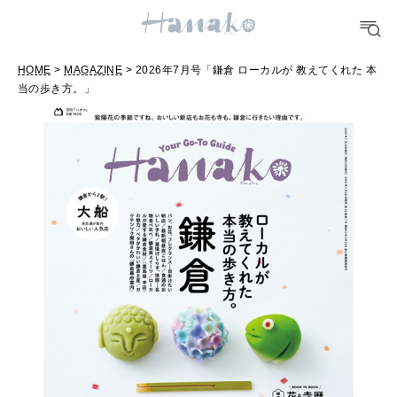
FOOD
おいしい
HOME
>
MAGAZINE
> 2026年7月号「鎌倉 ローカルが 教えてくれた 本
当の歩き方。」
TRAVEL
どこ行く？
FORTUNE
明日のわたし
[12星座別] Weekly Holoscope
HEALTH
[12星座別] Monthly Love Holoscope
自分にやさしく
女神まり愛のタロットメッセージ
LEARN
算命学がわかる今月のあなた
知る、考える