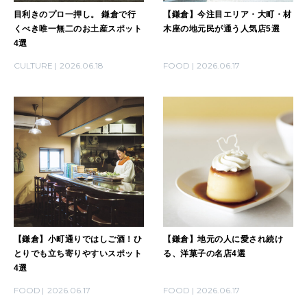
目利きのプロ一押し。 鎌倉で行
【鎌倉】今注目エリア・大町・材
くべき唯一無二のお土産スポット
木座の地元民が通う人気店5選
4選
CULTURE
2026.06.18
FOOD
2026.06.17
【鎌倉】小町通りではしご酒！ひ
【鎌倉】地元の人に愛され続け
とりでも立ち寄りやすいスポット
る、洋菓子の名店4選
4選
FOOD
2026.06.17
FOOD
2026.06.17