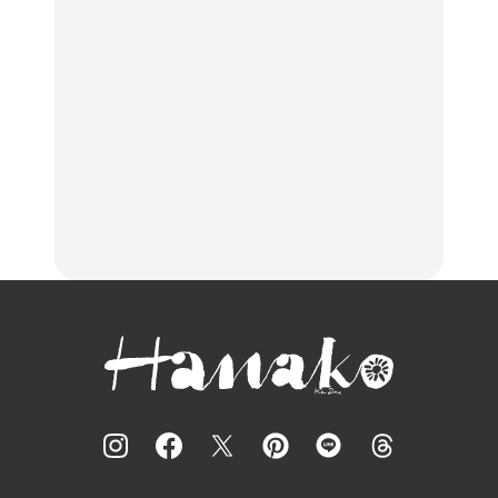
住みたい街として人気エ
No.1259『北海道 おいし
No.1259『北海道 おいし
リアのおすすめスポット
く遊ぶ、夏のご褒美
く遊ぶ、夏のご褒美
｜吉祥寺、西荻窪、代々
旅。』
旅。』
木上原、下北沢ほか
FOOD
いつもの食卓を格上げす
【2026年最新】横浜の絶
行列に並んででも食べる
る、夏の新定番「ホワイ
品ランチ29選｜横浜駅周
べし！喜多方ラーメンの
トビール」で乾杯！｜料
辺、みなとみらい、横浜
名店3選
理家・長谷川あかりさん
中華街、和食、洋食ほか
の気取らないおもてな
FOOD
FOOD | PR
FOOD
し。