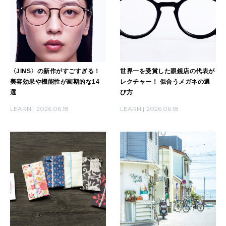
〈JINS〉の新作がすごすぎる！
世界一を受賞した眼鏡店の代表が
美容効果や機能性が画期的な14
レクチャー！ 似合うメガネの選
選
び方
LEARN
2026.06.18
LEARN
2026.06.18