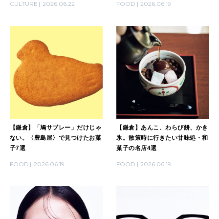
CULTURE
2026.06.22
FOOD
2026.06.19
2026年1月号「猫がいれば、幸せ」
2025年12月号「お酒の新常識。」
【鎌倉】「鳩サブレー」だけじゃ
【鎌倉】あんこ、わらび餅、かき
ない。〈豊島屋〉で見つけたお菓
氷。散策時に行きたい甘味処・和
子7選
菓子の名店4選
FOOD
2026.06.19
FOOD
2026.06.19