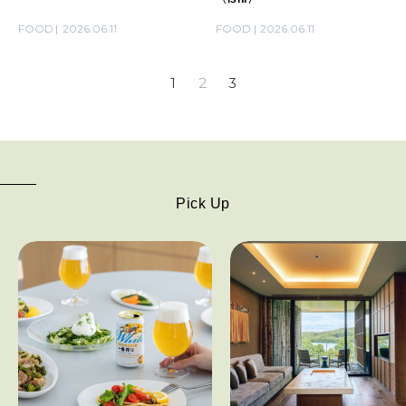
FOOD
2026.06.11
FOOD
2026.06.11
1
2
3
Pick Up