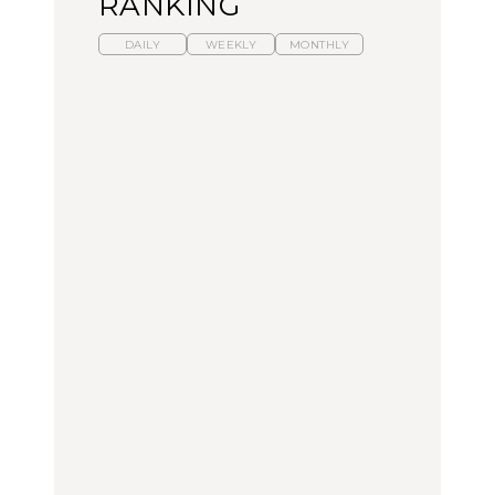
RANKING
DAILY
WEEKLY
MONTHLY
【福島】わざわざ食べに
暑いから食べたくなる。
「来たぞ、トイトレ」|
行きたいご当地グルメ23
わざわざ行きたいラーメ
弘中綾香の「純度
選｜ラーメン、餃子、そ
ン13選｜プロが選ぶベス
100%」～第141回～
ばほか
ト3、大井町の人気店、
ご当地ラーメン
FOOD
LEARN
FOOD
【東京近郊】日帰りひと
【東京近郊】日帰りひと
【あんこ】一度は食べた
り旅スポット5選｜館
り旅スポット5選｜館
い名店13選｜どら焼き・
山、前橋、日光など
山、前橋、日光など
おはぎほか
TRAVEL
TRAVEL
FOOD
【福島】わざわざ食べに
「来たぞ、トイトレ」|
「来たぞ、トイトレ」|
行きたいご当地グルメ23
弘中綾香の「純度
弘中綾香の「純度
選｜ラーメン、餃子、そ
100%」～第141回～
100%」～第141回～
ばほか
LEARN
FOOD
LEARN