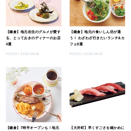
【鎌倉】地元在住のグルメが愛す
【鎌倉】地元の食いしん坊が通
る、とっておきのディナーのお店
う！ わざわざ行きたいランチ&カ
4選
フェ8選
FOOD
2026.06.16
FOOD
2026.06.16
【鎌倉】7時半オープンも！地元
【大井町】早くすごさを確かめに