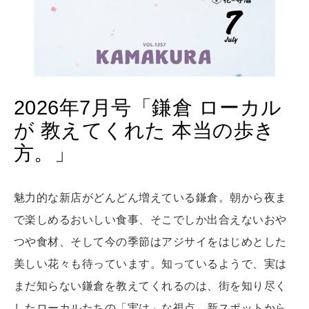
MAMA
ママもいろいろ
2026年7月号「鎌倉 ローカル
SUSTAINABLE
が 教えてくれた 本当の歩き
わたしができること
方。」
CULTURE
魅力的な新店がどんどん増えている鎌倉。朝から夜ま
自分を耕す
で楽しめるおいしい食事、そこでしか出合えないおや
つや食材、そして今の季節はアジサイをはじめとした
WORK&MONEY
美しい花々も待っています。知っているようで、実は
いい人生って？
まだ知らない鎌倉を教えてくれるのは、街を知り尽く
したローカルたちの「実は」な視点。新スポットから