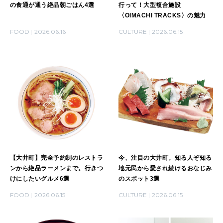
の食通が通う絶品朝ごはん4選
行って！大型複合施設
〈OIMACHI TRACKS〉の魅力
FOOD
2026.06.16
CULTURE
2026.06.15
【大井町】完全予約制のレストラ
今、注目の大井町。知る人ぞ知る
ンから絶品ラーメンまで。行きつ
地元民から愛され続けるおなじみ
けにしたいグルメ6選
のスポット3選
FOOD
2026.06.15
CULTURE
2026.06.15