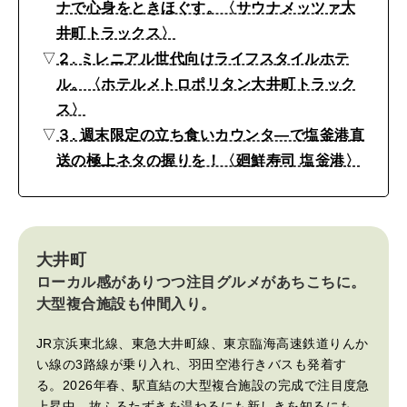
2026年8月号『お茶の時間です。』
設
ナで心身をときほぐす。〈サウナメッツァ大
〈
井町トラックス〉
MAGAZINE
MOOK
2026年7月号「鎌倉 ローカルが 教えてくれた 本当の歩き方。」
▽
２. ミレニアル世代向けライフスタイルホテ
O
ル。〈ホテルメトロポリタン大井町トラック
2026年6月号「大銀座 トレンドが生まれる 新しい一流店へ。」
I
ス〉
M
FOLLOW US!
2026年5月号「“大好き”に出会いに。韓国」
▽
３. 週末限定の立ち食いカウンタ―で塩釜港直
A
送の極上ネタの握りを！〈廻鮮寿司 塩釡港〉
2026年4月号「未来をつくる、学びの教科書。」
C
H
2026年3月号「スイーツ予想図 2026」
I
大井町
2026年2月号「良運を掴む 新・開運術。」
T
ローカル感がありつつ注目グルメがあちこちに。
R
大型複合施設も仲間入り。
2026年1月号「猫がいれば、幸せ」
A
JR京浜東北線、東急大井町線、東京臨海高速鉄道りんか
2025年12月号「お酒の新常識。」
C
い線の3路線が乗り入れ、羽田空港行きバスも発着す
る。2026年春、駅直結の大型複合施設の完成で注目度急
K
上昇中。故ふるたずきを温ねるにも新しきを知るにも、