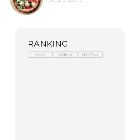
FOOD
2026.07.20
RANKING
DAILY
WEEKLY
MONTHLY
暑いから食べたくなる。
「来たぞ、トイトレ」|
「来たぞ、トイトレ」|
わざわざ行きたいラーメ
弘中綾香の「純度
弘中綾香の「純度
ン13選｜プロが選ぶベス
100%」～第141回～
100%」～第141回～
ト3、大井町の人気店、
ご当地ラーメン
LEARN
LEARN
FOOD
No.1259『北海道 おいし
No.1259『北海道 おいし
【あんこ】一度は食べた
く遊ぶ、夏のご褒美
く遊ぶ、夏のご褒美
い名店13選｜どら焼き・
旅。』
旅。』
おはぎほか
FOOD