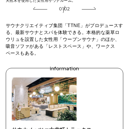
天然木を使用した女性用サウナルーム。
オ
01
02
サウナクリエイティブ集団「TTNE」がプロデュースす
る、最新サウナとスパを体験できる。本格的な薬草ロ
ウリュを設置した女性用「ウーブンサウナ」のほか、
吸音ソファがある「レストスペース」や、ワークス
ペースもある。
information