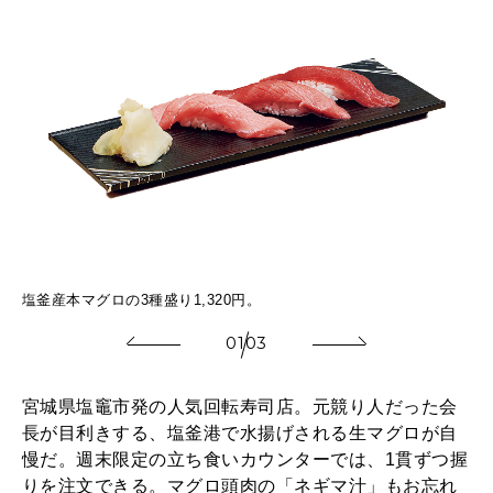
ほ
塩釜産本マグロの3種盛り1,320円。
度
01
03
宮城県塩竈市発の人気回転寿司店。元競り人だった会
長が目利きする、塩釜港で水揚げされる生マグロが自
慢だ。週末限定の立ち食いカウンターでは、1貫ずつ握
りを注文できる。マグロ頭肉の「ネギマ汁」もお忘れ