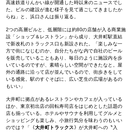
高速鉄道りんかい線が開通した時以来のニュースでし
た。ビルの建設が進む様子を見て過ごしてきましたか
らね」と、浜口さんは振り返る。
2つの高層ビルと、低層階には約80の店舗が入る商業施
設「ショップ＆レストラン」から成り、大井町駅直結
で新改札のトラックス口も新設された。「楽しみな一
方で街になじむのか、自分たちがな内で自社のビール
を販売していることもあり、毎日のように施設内を歩
いているのですが、素晴らしい空間ができたなと。屋
外の通路に沿って店が並んでいるので、街歩きをして
いる感覚。駅のすぐそばに、広い芝生の広場があるの
もいい」
大井町に拠点があるレストランやカフェが入っている
ほか、東京初出店の回転寿司店をはじめとした話題の
店も揃っている。ホテルやサウナを利用してグルメと
ショッピングも楽しみ、小旅行気分を味わうのもいい
のでは？「
〈大井町トラックス〉
が大井町への〝入