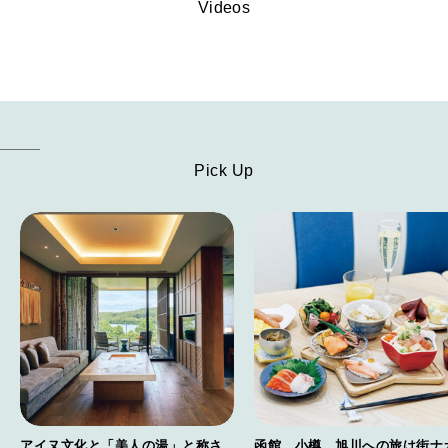
Videos
Pick Up
アイヌ文化と「美人の湯」と称さ
函館、小樽、旭川への旅は街ナ