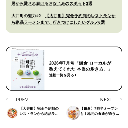
民から愛され続けるおなじみのスポット3選
大井町の魅力#2
【大井町】完全予約制のレストランか
ら絶品ラーメンまで。行きつけにしたいグルメ6選
2026年7月号「鎌倉 ローカルが
教えてくれた 本当の歩き方。」
連載一覧を見る
PREV
NEXT
【大井町】完全予約制の
【鎌倉】7時半オープン
レストランから絶品ラー
も！地元の食通が通う絶
メンまで。行きつけにし
品朝ごはん4選
たいグルメ6選