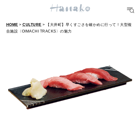
どこ行く？
HOME
>
CULTURE
> 【大井町】早くすごさを確かめに行って！大型複
FORTUNE
合施設〈OIMACHI TRACKS〉の魅力
明日のわたし
【
大
[12星座別] Weekly Holoscope
井
HEALTH
[12星座別] Monthly Love Holoscope
自分にやさしく
町
】
女神まり愛のタロットメッセージ
早
LEARN
算命学がわかる今月のあなた
知る、考える
く
す
ご
MAMA
さ
ママもいろいろ
を