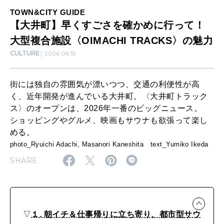
確
TOWN&CITY GUIDE
SUSTAINABLE
【大井町】早くすごさを確かめに行って！
か
わたしができること
大型複合施設〈OIMACHI TRACKS〉の魅力
め
CULTURE
2026.06.15
に
CULTURE
行
自分を耕す
街には独自の雰囲気が漂いつつ、交通の利便性が高
っ
く、近年開発が進んでいる大井町。〈大井町トラック
ス〉のオープンは、2026年一番のビッグニュース。
て
WORK&MONEY
ショッピングやグルメ、映画もサウナも欲張って楽し
！
いい人生って？
める。
大
photo_Ryuichi Adachi, Masanori Kaneshita text_Yumiko Ikeda
型
SHARE
MAGAZINE
複
特集
合
2026年9月号「北海道 おいしく遊ぶ、夏のご褒美旅。」
施
▽
１. 朝イチ＆仕事帰りに立ち寄り、都市型サウ