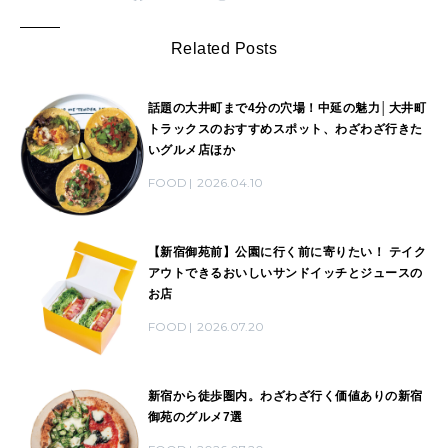
Related Posts
話題の大井町まで4分の穴場！中延の魅力│大井町
トラックスのおすすめスポット、わざわざ行きた
いグルメ店ほか
FOOD
2026.04.10
【新宿御苑前】公園に行く前に寄りたい！ テイク
アウトできるおいしいサンドイッチとジュースの
お店
FOOD
2026.07.20
新宿から徒歩圏内。わざわざ行く価値ありの新宿
御苑のグルメ7選