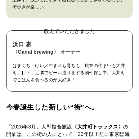
S
街歩きが楽しい。
〉
の
教えていただきました
魅
浜口 恵
力
〈Canal brewing〉 オーナー
はまぐち・けい／生まれも育ちも、現在の住まいも大井
町。目下、近隣でビール造りをする物件探し中。大井町
でごはんを食べるのが大好き！
今春誕生した新しい“街”へ。
「2026年3月、大型複合施設
〈大井町トラックス〉
の
開業は、この街の人にとって、20年以上前に東京臨海