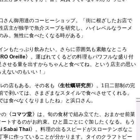
口さん御用達のコーヒーショップ。「街に根ざしたお店で
性店主が独学で魚介スープを研究し、ハイレベルなラーメ
のみ。無性に食べたくなる時がある」
インもたっぷり飲みたい、さらに雰囲気も素敵なところ
RO Oreille〉
。運ばれてくるどの料理もパワフルな盛り付
満足させる量を出すからちゃんと食べてね、という店主の思い
らえないのもいい！」
ルの店もある。その名も
〈生牡蠣研究所〉
。1日二部制の完
前で剥いては、さまざまなスタイルで食べさせてくれる。
では食べなくなりましたね」と浜口さん。
ンの
〈コマツ堂〉
は、旬の食材で組み立てた、おまかせ前菜
タートするのがお約束。ひと皿ごとにぐ加したくなる。もう
i Sabai Thai〉
。料理の出るスピードがスローテンポなこ
丁寧に作っていることが分かります。タイのクラフトビー