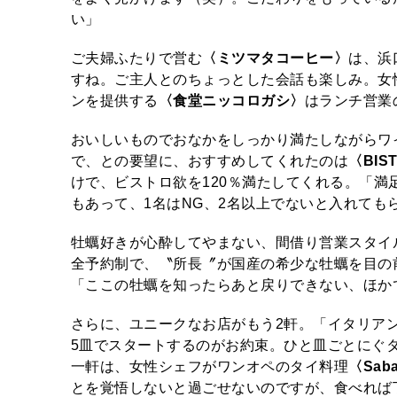
い」
ご夫婦ふたりで営む
〈ミツマタコーヒー〉
は、浜
すね。ご主人とのちょっとした会話も楽しみ。女
ンを提供する
〈食堂ニッコロガシ〉
はランチ営業
おいしいものでおなかをしっかり満たしながらワ
で、との要望に、おすすめしてくれたのは
〈BIST
けで、ビストロ欲を120％満たしてくれる。「
もあって、1名はNG、2名以上でないと入れても
牡蠣好きが心酔してやまない、間借り営業スタイ
全予約制で、〝所長〞が国産の希少な牡蠣を目の
「ここの牡蠣を知ったらあと戻りできない、ほか
さらに、ユニークなお店がもう2軒。「イタリア
5皿でスタートするのがお約束。ひと皿ごとにぐ
一軒は、女性シェフがワンオペのタイ料理
〈Saba
とを覚悟しないと過ごせないのですが、食べれば