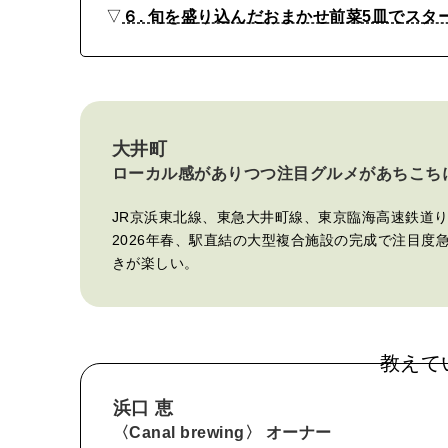
▽
６. 旬を盛り込んだおまかせ前菜5皿でス
グ
ル
メ
6
大井町
選
ローカル感がありつつ注目グルメがあちこち
JR京浜東北線、東急大井町線、東京臨海高速鉄道
2026年春、駅直結の大型複合施設の完成で注目
きが楽しい。
教えて
浜口 恵
〈Canal brewing〉 オーナー