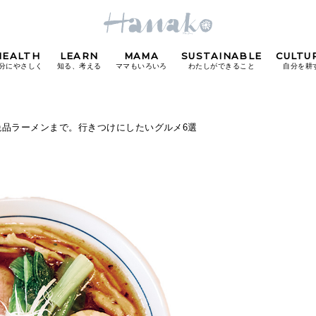
HEALTH
LEARN
MAMA
SUSTAINABLE
CULTU
分にやさしく
知る、考える
ママもいろいろ
わたしができること
自分を耕
POPULAR TAGS
絶品ラーメンまで。行きつけにしたいグルメ6選
#カフェ
#朝ごはん
#開運
#東京駅
#銀座
#
り
FOLLOW US!