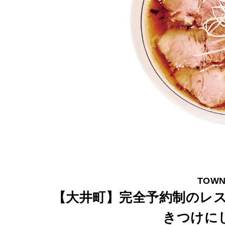
約
制
の
レ
ス
ト
ラ
ン
か
ら
絶
TOWN
品
【大井町】完全予約制のレ
ラ
きつけに