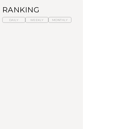
RANKING
DAILY
WEEKLY
MONTHLY
暑いから食べたくな
【東京近郊】日帰りひ
「来たぞ、トイトレ」|
る。わざわざ行きたい
とり旅スポット5選｜館
弘中綾香の「純度
ラーメン13選｜プロが
山、前橋、日光など
100%」～第141回～
選ぶベスト3、大井町の
人気店、ご当地ラーメ
TRAVEL
LEARN
FOOD
ン
【福島】わざわざ食べ
【東京近郊】日帰りひ
【あんこ】一度は食べ
に行きたいご当地グル
とり旅スポット5選｜館
たい名店13選｜どら焼
メ23選｜ラーメン、餃
山、前橋、日光など
き・おはぎほか
子、そばほか
FOOD
TRAVEL
FOOD
中目黒からひと駅の穴
No.1259『北海道 おい
「来たぞ、トイトレ」|
場。祐天寺の魅力10選
しく遊ぶ、夏のご褒美
弘中綾香の「純度
｜グルメ、ショッピン
旅。』
100%」～第141回～
グ、古着ほか