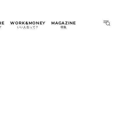
RE
WORK&MONEY
MAGAZINE
MAGAZINE
MOOK
す
いい人生って？
特集
2026年9月号「北海道 おいし
く遊ぶ、夏のご褒美旅。」
2026年8月号『お茶の時間で
す。』
日本橋
#中目黒
#吉祥寺
#横浜
2026年7月号「鎌倉 ローカル
が 教えてくれた 本当の歩き
方。」
2026年6月号「大銀座 トレン
ドが生まれる 新しい一流店
へ。」
2026年5月号「“大好き”に出
会いに。韓国」
2026年4月号「未来をつくる、