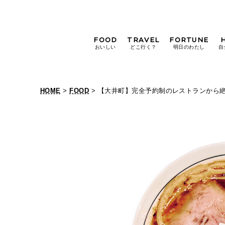
FOOD
TRAVEL
FORTUNE
おいしい
どこ行く？
明日のわたし
自
[12星座別] Weekly
Holoscope
HOME
>
FOOD
> 【大井町】完全予約制のレストランから
[12星座別] Monthly
【
Holoscope
#手土産
#シュークリーム
#パン
大
女神まり愛の
タロットメッセージ
井
#京都
[算命学] 星読みハナコの月巡
町
】
完
全
予