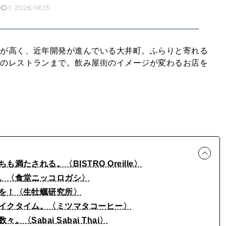
OD
2026.06.15
性が高く、近年開発が進んでいる大井町。ふらりと寄れる
須のレストランまで。飲み屋街のイメージが変わるお店を
たされる。〈BISTRO Oreille〉
ン。〈食堂ニッコロガシ〉
夜を！〈生牡蠣研究所〉
レイクタイム。〈ミツマタコーヒー〉
Sabai Sabai Thai〉