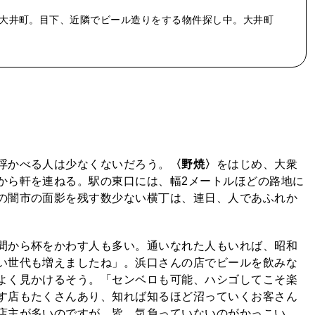
大井町。目下、近隣でビール造りをする物件探し中。大井町
浮かべる人は少なくないだろう。
〈野焼〉
をはじめ、大衆
から軒を連ねる。駅の東口には、幅2メートルほどの路地に
の闇市の面影を残す数少ない横丁は、連日、人であふれか
間から杯をかわす人も多い。通いなれた人もいれば、昭和
い世代も増えましたね」。浜口さんの店でビールを飲みな
よく見かけるそう。「センベロも可能、ハシゴしてこそ楽
す店もたくさんあり、知れば知るほど沼っていくお客さん
店主が多いのですが、皆、気負っていないのがかっこい