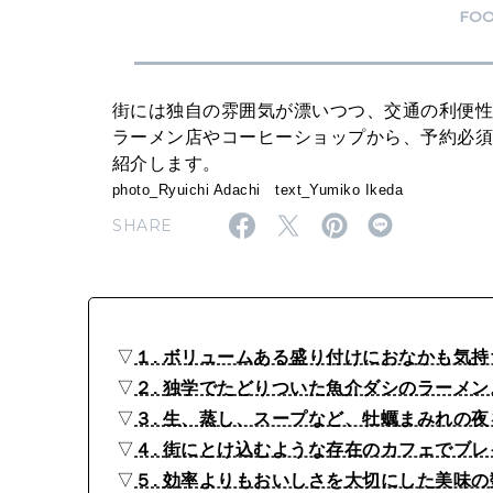
ー
FO
メ
ン
街には独自の雰囲気が漂いつつ、交通の利便
ま
ラーメン店やコーヒーショップから、予約必
で
紹介します。
。
photo_Ryuichi Adachi text_Yumiko Ikeda
行
SHARE
き
つ
け
▽
１. ボリュームある盛り付けにおなかも気持ちも満
に
▽
２. 独学でたどりついた魚介ダシのラーメ
し
▽
３. 生、蒸し、スープなど、牡蠣まみれの
た
▽
４. 街にとけ込むような存在のカフェでブ
い
▽
５. 効率よりもおいしさを大切にした美味の数々。〈