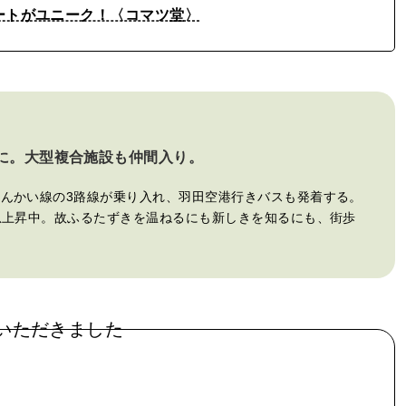
タートがユニーク！〈コマツ堂〉
に。大型複合施設も仲間入り。
りんかい線の3路線が乗り入れ、羽田空港行きバスも発着する。
度急上昇中。故ふるたずきを温ねるにも新しきを知るにも、街歩
いただきました