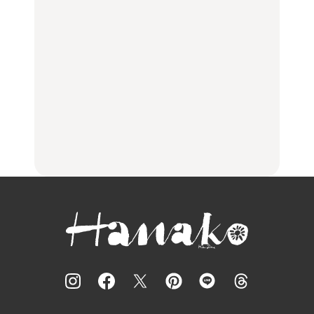
【福島】わざわざ食べに
「来たぞ、トイトレ」|
No.1259『北海道 おいし
行きたいご当地グルメ23
弘中綾香の「純度
く遊ぶ、夏のご褒美
選｜ラーメン、餃子、そ
100%」～第141回～
旅。』
ばほか
LEARN
FOOD
【2026年最新】横浜の絶
【2026年最新】横浜の絶
No.1259『北海道 おいし
品ランチ29選｜横浜駅周
品ランチ29選｜横浜駅周
く遊ぶ、夏のご褒美
辺、みなとみらい、横浜
辺、みなとみらい、横浜
旅。』
中華街、和食、洋食ほか
中華街、和食、洋食ほか
FOOD
FOOD