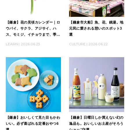
【鎌倉】花の見頃カレンダー｜ロ
【鎌倉市大船】魚、花、銭湯。地
ウバイ、サクラ、アジサイ、ハ
元民に愛される憩いのスポット3
ス、モミジ、イチョウまで、季節
選
の花が楽しめるお寺・神社の名所
LEARN
2026.06.23
CULTURE
2026.06.22
まとめ
【鎌倉】おいしくて見た目もかわ
【鎌倉】日曜日しか買えない幻の
いい。必ず喜ばれる定番おやつ6
逸品も。おいしいお土産がそろう
選
ショップ8選