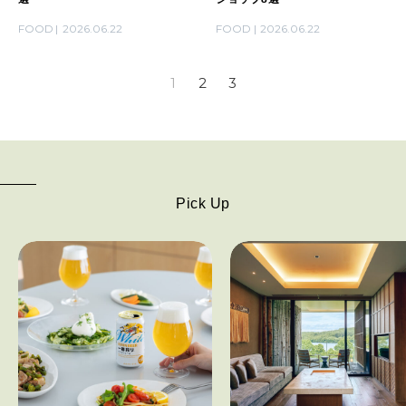
FOOD
2026.06.22
FOOD
2026.06.22
1
2
3
Pick Up