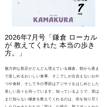
MAMA
ママもいろいろ
2026年7月号「鎌倉 ローカル
SUSTAINABLE
が 教えてくれた 本当の歩き
わたしができること
方。」
CULTURE
魅力的な新店がどんどん増えている鎌倉。朝から夜ま
自分を耕す
で楽しめるおいしい食事、そこでしか出合えないおや
つや食材、そして今の季節はアジサイをはじめとした
WORK&MONEY
美しい花々も待っています。知っているようで、実は
いい人生って？
まだ知らない鎌倉を教えてくれるのは、街を知り尽く
したローカルたちの「実は」な視点。新スポットから