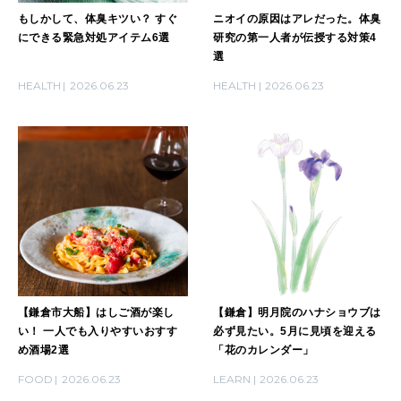
もしかして、体臭キツい？ すぐ
ニオイの原因はアレだった。体臭
にできる緊急対処アイテム6選
研究の第一人者が伝授する対策4
選
HEALTH
2026.06.23
HEALTH
2026.06.23
【鎌倉市大船】はしご酒が楽し
【鎌倉】明月院のハナショウブは
い！ 一人でも入りやすいおすす
必ず見たい。5月に見頃を迎える
め酒場2選
「花のカレンダー」
FOOD
2026.06.23
LEARN
2026.06.23