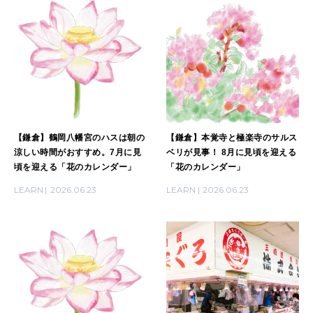
【鎌倉】鶴岡八幡宮のハスは朝の
【鎌倉】本覚寺と極楽寺のサルス
涼しい時間がおすすめ。7月に見
ベリが見事！ 8月に見頃を迎える
頃を迎える「花のカレンダー」
「花のカレンダー」
LEARN
2026.06.23
LEARN
2026.06.23