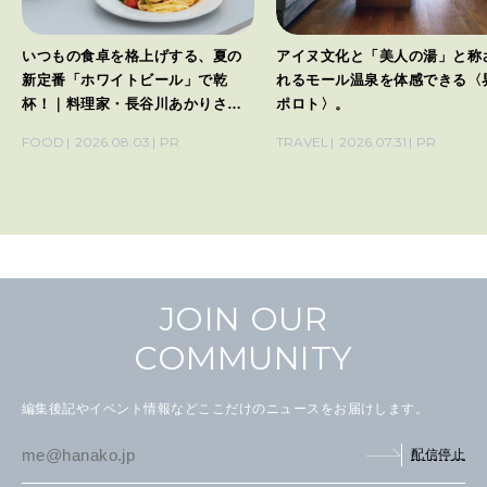
いつもの食卓を格上げする、夏の
アイヌ文化と「美人の湯」と称
新定番「ホワイトビール」で乾
れるモール温泉を体感できる〈
杯！｜料理家・長谷川あかりさん
ポロト〉。
の気取らないおもてなし。
FOOD
2026.08.03
PR
TRAVEL
2026.07.31
PR
JOIN OUR
COMMUNITY
編集後記やイベント情報などここだけのニュースをお届けします。
配信停止