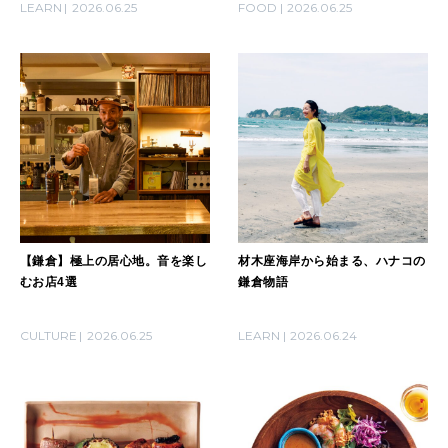
LEARN
2026.06.25
FOOD
2026.06.25
2026年1月号「猫がいれば、幸せ」
2025年12月号「お酒の新常識。」
【鎌倉】極上の居心地。音を楽し
材木座海岸から始まる、ハナコの
むお店4選
鎌倉物語
CULTURE
2026.06.25
LEARN
2026.06.24