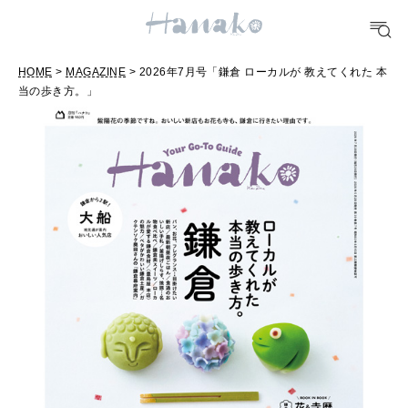
FOOD
おいしい
HOME
>
MAGAZINE
> 2026年7月号「鎌倉 ローカルが 教えてくれた 本
当の歩き方。」
TRAVEL
どこ行く？
FORTUNE
明日のわたし
[12星座別] Weekly Holoscope
HEALTH
[12星座別] Monthly Love Holoscope
自分にやさしく
女神まり愛のタロットメッセージ
LEARN
算命学がわかる今月のあなた
知る、考える