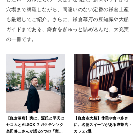
MAGAZINE
穴場まで網羅しながら、間違いのない定番の鎌倉土産
特集
も厳選してご紹介。さらに、鎌倉幕府の豆知識や大船
2026年9月号「北海道 おいしく遊ぶ、夏のご褒美旅。」
ガイドまである、鎌倉をぎゅっと詰め込んだ、大充実
の一冊です。
2026年8月号『お茶の時間です。』
MAGAZINE
MOOK
2026年7月号「鎌倉 ローカルが 教えてくれた 本当の歩き方。」
2026年6月号「大銀座 トレンドが生まれる 新しい一流店へ。」
FOLLOW US!
2026年5月号「“大好き”に出会いに。韓国」
2026年4月号「未来をつくる、学びの教科書。」
2026年3月号「スイーツ予想図 2026」
【鎌倉幕府】実は、源氏と平氏は
【鎌倉市大船】休憩や食べ歩き
セコムとALSOK!? ガクテンソク
に。名物スイーツがある喫茶店・
奥田修二さんが語る5つの「実
カフェ2選
2026年2月号「良運を掴む 新・開運術。」
は…」