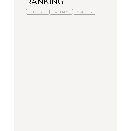
RANKING
DAILY
WEEKLY
MONTHLY
暑いから食べたくなる。
【東京近郊】日帰りひと
「来たぞ、トイトレ」|
わざわざ行きたいラーメ
り旅スポット5選｜館
弘中綾香の「純度
ン13選｜プロが選ぶベス
山、前橋、日光など
100%」～第141回～
ト3、大井町の人気店、
ご当地ラーメン
TRAVEL
LEARN
FOOD
【福島】わざわざ食べに
【東京近郊】日帰りひと
【あんこ】一度は食べた
行きたいご当地グルメ23
り旅スポット5選｜館
い名店13選｜どら焼き・
選｜ラーメン、餃子、そ
山、前橋、日光など
おはぎほか
ばほか
FOOD
TRAVEL
FOOD
中目黒からひと駅の穴
No.1259『北海道 おいし
「来たぞ、トイトレ」|
場。祐天寺の魅力10選｜
く遊ぶ、夏のご褒美
弘中綾香の「純度
グルメ、ショッピング、
旅。』
100%」～第141回～
古着ほか
FOOD
LEARN