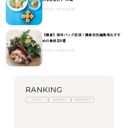
FOOD
2026.06.22
【鎌倉】保冷バッグ必須！鎌倉在住編集者おすす
めの食材店9選
FOOD
2026.06.19
RANKING
DAILY
WEEKLY
MONTHLY
暑いから食べたくなる。
「来たぞ、トイトレ」|
「来たぞ、トイトレ」|
わざわざ行きたいラーメ
弘中綾香の「純度
弘中綾香の「純度