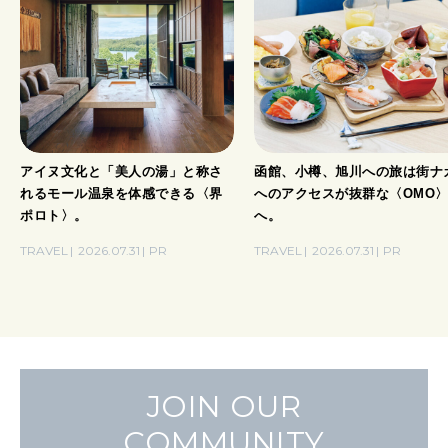
アイヌ文化と「美人の湯」と称さ
函館、小樽、旭川への旅は街ナ
れるモール温泉を体感できる〈界
へのアクセスが抜群な〈OMO
ポロト〉。
へ。
TRAVEL
2026.07.31
PR
TRAVEL
2026.07.31
PR
JOIN OUR
COMMUNITY