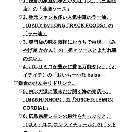
▽
1. 鎌倉の家庭の味といえばコレ。〈三留商
土
店〉の「薬膳ソース」
産
FOLLOW US!
2026年5月号「“大好き”に出会いに。韓国」
▽
2. 地元ファンも多い人気中華のラー油。
が
〈DAILY by LONG TRACK FOODS〉の
2026年4月号「未来をつくる、学びの教科書。」
そ
「ラー油」
ろ
▽
3. 専門店の味を気軽におうちで再現。〈み
2026年3月号「スイーツ予想図 2026」
う
やげ屋 かかん〉の「担々ソースとよだれ鶏
2026年2月号「良運を掴む 新・開運術。」
のタレ」
シ
▽
4. バルサミコが豊かに香る万能タレ。〈オ
ョ
2026年1月号「猫がいれば、幸せ」
イチイチ〉の「おいちー小瓶 balsa」
ッ
▽
鎌倉のひんやりドリンク。
2025年12月号「お酒の新常識。」
プ
▽
5. 由比ガ浜に週末だけ開く海の売店へ。
8
〈NANRI SHOP〉 の「SPICED LEMON
選
CORDIAL」
▽
6. 広島県産レモンの果汁をたっぷりと。
〈ロミ・ユニ コンフィチュール〉の「シト