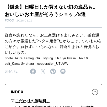
な
【鎌倉】日曜日しか買えない幻の逸品も。
CULTURE
い
おいしいお土産がそろうショップ8選
自分を耕す
FOOD
2026.06.22
幻
の
WORK&MONEY
鎌倉を訪れたなら、お土産選びも楽しみたい。鎌倉通
逸
いい人生って？
の方々が厳選した“ベタ＝定番”だからこそ、いいものを
品
ご紹介。買わずにいられない、鎌倉生まれの自慢のお
いしいもの。
も
MAGAZINE
photo_Akira Yamaguchi styling_Chifuyu Iwasa text &
。
特集
edit_Kana Umehara cooperation_UTUWA
お
SHARE
2026年9月号「北海道 おいしく遊ぶ、夏のご褒美旅。」
い
2026年8月号『お茶の時間です。』
し
い
INDEX
MAGAZINE
MOOK
2026年7月号「鎌倉 ローカルが 教えてくれた 本当の歩き方。」
お
▽
こだわりの調味料。
2026年6月号「大銀座 トレンドが生まれる 新しい一流店へ。」