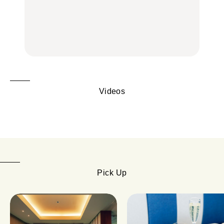
群。料理家・長谷川あか
会う、夏の簡単食卓レシ
辺、みなとみらい、横浜
りさん考案の晩酌刺身レ
ピ
中華街、和食、洋食ほか
シピ。
FOOD | PR
FOOD | PR
FOOD
Videos
Pick Up