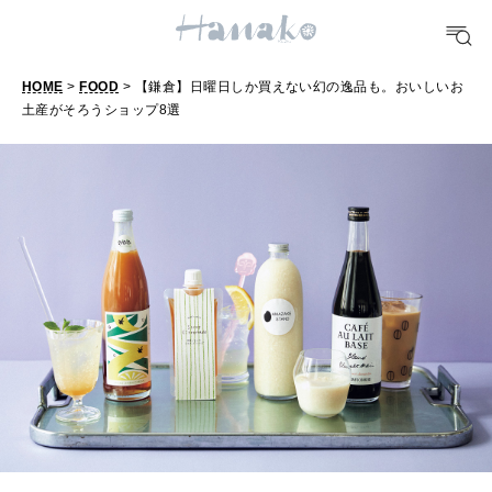
明日のわたし
[12星座別] Weekly Holoscope
HOME
>
FOOD
> 【鎌倉】日曜日しか買えない幻の逸品も。おいしいお
HEALTH
[12星座別] Monthly Love Holoscope
土産がそろうショップ8選
自分にやさしく
【
鎌
女神まり愛のタロットメッセージ
倉
LEARN
算命学がわかる今月のあなた
知る、考える
】
日
曜
MAMA
日
ママもいろいろ
し
か
SUSTAINABLE
買
わたしができること
え