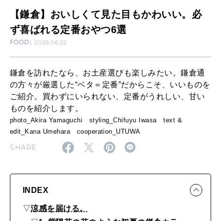
目
【鎌倉】おいしくて見た目もかわいい。必
CULTURE
も
ず喜ばれる定番おやつ6選
自分を耕す
FOOD
2026.06.22
か
わ
WORK&MONEY
鎌倉を訪れたなら、お土産選びも楽しみたい。鎌倉通
い
いい人生って？
の方々が厳選した“ベタ＝定番”だからこそ、いいものを
い
ご紹介。買わずにいられない、定番がうれしい、甘い
ものを紹介します。
。
photo_Akira Yamaguchi styling_Chifuyu Iwasa text &
MAGAZINE
必
edit_Kana Umehara cooperation_UTUWA
特集
ず
SHARE
2026年9月号「北海道 おいしく遊ぶ、夏のご褒美旅。」
喜
ば
2026年8月号『お茶の時間です。』
れ
INDEX
MAGAZINE
MOOK
2026年7月号「鎌倉 ローカルが 教えてくれた 本当の歩き方。」
る
▽
涼感を届ける。