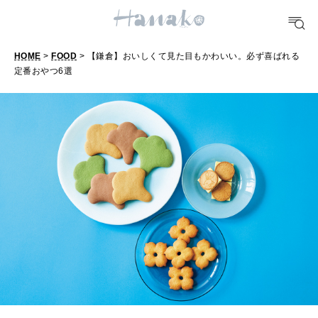
明日のわたし
[12星座別] Weekly Holoscope
HOME
>
FOOD
> 【鎌倉】おいしくて見た目もかわいい。必ず喜ばれる
HEALTH
定番おやつ6選
【
[12星座別] Monthly Love Holoscope
自分にやさしく
鎌
女神まり愛のタロットメッセージ
倉
LEARN
】
算命学がわかる今月のあなた
知る、考える
お
い
MAMA
し
ママもいろいろ
く
て
SUSTAINABLE
見
わたしができること
た