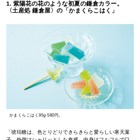
1. 紫陽花の花のような初夏の鎌倉カラー。
〈土産処 鎌倉屋〉の「かまくらこはく」
かまくらこはく95g 580円。
「琥珀糖は、色とりどりできらきらと愛らしい寒天菓
子。外側はシャリッとした食感。中身はフルフルで口