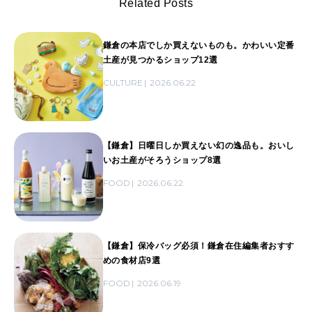
Related Posts
鎌倉の本店でしか買えないものも。かわいい定番
土産が見つかるショップ12選
CULTURE
2026.06.22
【鎌倉】日曜日しか買えない幻の逸品も。おいし
いお土産がそろうショップ8選
FOOD
2026.06.22
【鎌倉】保冷バッグ必須！鎌倉在住編集者おすす
めの食材店9選
FOOD
2026.06.19