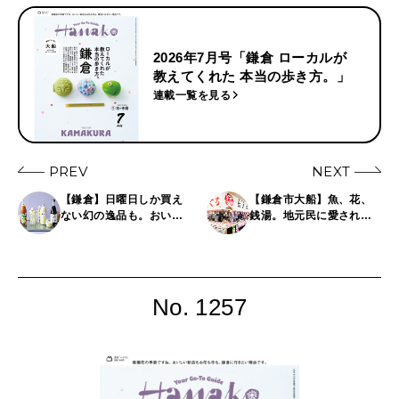
2026年7月号「鎌倉 ローカルが
教えてくれた 本当の歩き方。」
連載一覧を見る
PREV
NEXT
【鎌倉】日曜日しか買え
【鎌倉市大船】魚、花、
ない幻の逸品も。おいし
銭湯。地元民に愛される
いお土産がそろうショッ
憩いのスポット3選
プ8選
No. 1257