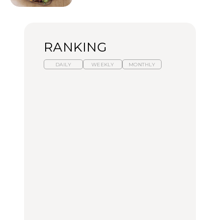
RANKING
DAILY
WEEKLY
MONTHLY
【2026年夏】マリーアン
暑いから食べたくなる。
「来たぞ、トイトレ」|
トワネット展が話題！ 東
わざわざ行きたいラーメ
弘中綾香の「純度
京、横浜、京都でおすす
ン13選｜プロが選ぶベス
100%」～第141回～
めのアート展4選
ト3、大井町の人気店、
ご当地ラーメン
CULTURE
LEARN
FOOD
【福島】わざわざ食べに
【東京近郊】日帰りひと
【あんこ】一度は食べた
行きたいご当地グルメ23
り旅スポット5選｜館
い名店13選｜どら焼き・
選｜ラーメン、餃子、そ
山、前橋、日光など
おはぎほか
ばほか
FOOD
TRAVEL
FOOD
【福島】わざわざ食べに
【東京近郊】日帰りひと
「来たぞ、トイトレ」|
行きたいご当地グルメ23