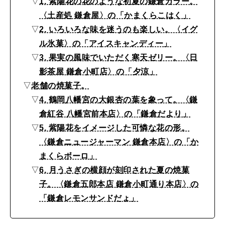
▽
1. 紫陽花の花のような初夏の鎌倉カラー。
定
2026年6月号「大銀座 トレンドが生まれる 新しい一流店へ。」
〈土産処 鎌倉屋〉の「かまくらこはく」
番
FOLLOW US!
▽
2. いろいろな味を迷うのも楽しい。〈イグ
2026年5月号「“大好き”に出会いに。韓国」
お
ル氷菓〉の「アイスキャンディー」
や
2026年4月号「未来をつくる、学びの教科書。」
▽
3. 果実の風味でいただく寒天ゼリー。〈日
つ
影茶屋 鎌倉小町店〉の「夕涼」
2026年3月号「スイーツ予想図 2026」
6
▽
老舗の焼菓子。
▽
4. 鶴岡八幡宮の大銀杏の葉を象って。〈鎌
選
2026年2月号「良運を掴む 新・開運術。」
倉紅谷 八幡宮前本店〉の「鎌倉だより」
2026年1月号「猫がいれば、幸せ」
▽
5. 紫陽花をイメージした可憐な花の形。
〈鎌倉ニュージャーマン 鎌倉本店〉の「か
2025年12月号「お酒の新常識。」
まくらボーロ」
▽
6. 月うさぎの横顔が刻印された夏の焼菓
子。〈鎌倉五郎本店 鎌倉小町通り本店〉の
「鎌倉レモンサンドだょ」