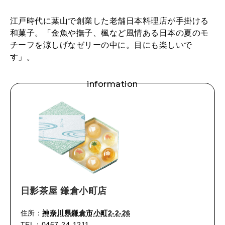
江戸時代に葉山で創業した老舗日本料理店が手掛ける
和菓子。「金魚や撫子、楓など風情ある日本の夏のモ
チーフを涼しげなゼリーの中に。目にも楽しいで
す」。
information
日影茶屋 鎌倉小町店
住所：
神奈川県鎌倉市小町2-2-26
TEL：0467-24-1211