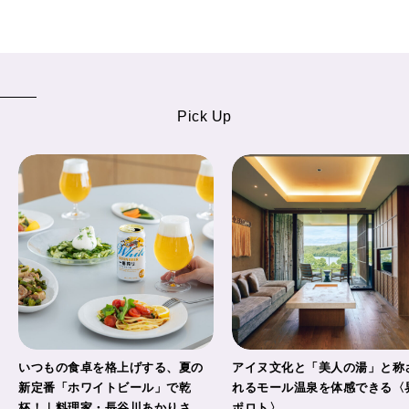
Pick Up
いつもの食卓を格上げする、夏の
アイヌ文化と「美人の湯」と称
新定番「ホワイトビール」で乾
れるモール温泉を体感できる〈
杯！｜料理家・長谷川あかりさん
ポロト〉。