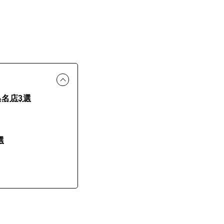
名店3選
選