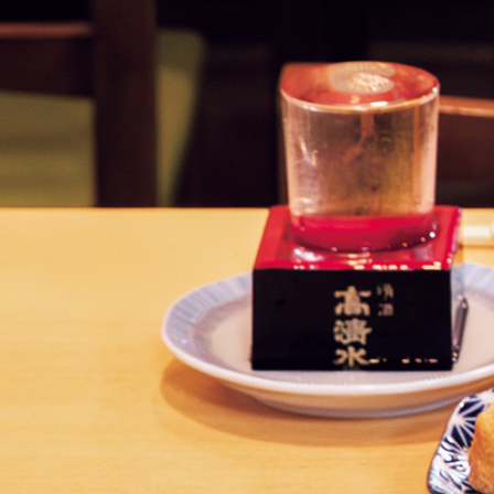
【
鎌
倉
・
大
船
】
地
元
民
が
通
う