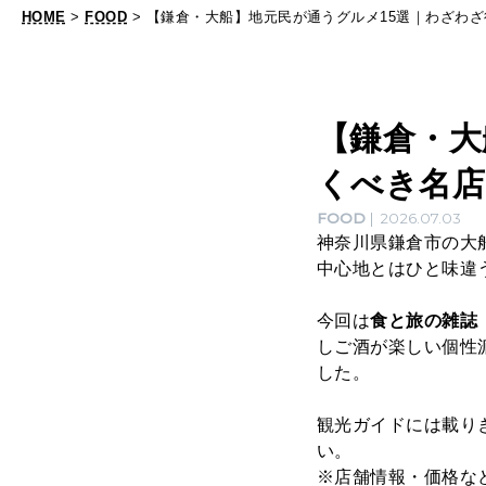
べ
HOME
>
FOOD
> 【鎌倉・大船】地元民が通うグルメ15選｜わざわ
き
名
店
【鎌倉・大
、
くべき名店
個
性
FOOD
2026.07.03
神奈川県鎌倉市の大
派
中心地とはひと味違
酒
今回は
食と旅の雑誌『
場
しご酒が楽しい個性
、
した。
喫
観光ガイドには載り
茶
い。
店
※店舗情報・価格な