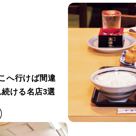
こへ行けば間違
れ続ける名店3選