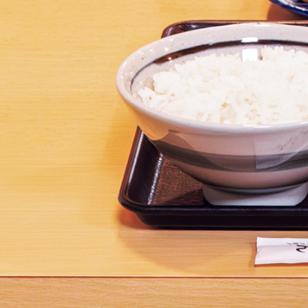
グ
ル
メ
1
5
選
｜
わ
ざ
わ
ざ
行
く