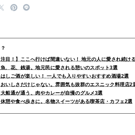
く？
注目！】ここへ行けば間違いない！ 地元の人に愛され続ける
】魚、花、銭湯。地元民に愛される憩いのスポット3選
はしご酒が楽しい！ 一人でも入りやすいおすすめ酒場2選
】おいしさだけじゃない。雰囲気も抜群のエスニック料理店2
】大船通が通う、肉やカレーが自慢のグルメ3選
】休憩や食べ歩きに。名物スイーツがある喫茶店・カフェ2選