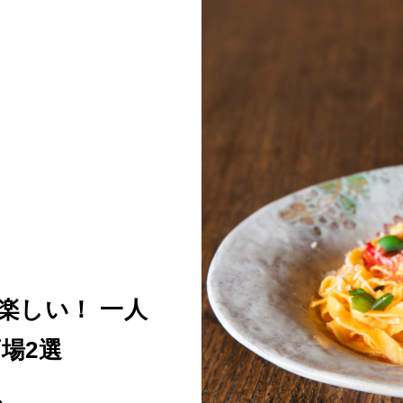
楽しい！ 一人
場2選