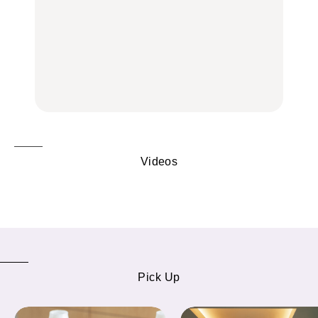
いつもの食卓を格上げす
いつもの食卓を格上げす
【2026年最新】横浜の絶
る、夏の新定番「ホワイ
る、夏の新定番「ホワイ
品ランチ29選｜横浜駅周
トビール」で乾杯！｜料
トビール」で乾杯！｜料
辺、みなとみらい、横浜
理家・長谷川あかりさん
理家・長谷川あかりさん
中華街、和食、洋食ほか
の気取らないおもてな
の気取らないおもてな
FOOD | PR
FOOD | PR
FOOD
し。
し。
Videos
Pick Up