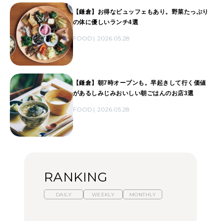
【鎌倉】お得なビュッフェもあり。野菜たっぷり
の体に優しいランチ4選
FOOD
2026.05.28
【鎌倉】朝7時オープンも。早起きして行く価値
があるしみじみおいしい朝ごはんのお店3選
FOOD
2026.05.28
RANKING
DAILY
WEEKLY
MONTHLY