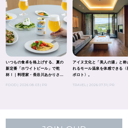
いつもの食卓を格上げする、夏の
アイヌ文化と「美人の湯」と称
新定番「ホワイトビール」で乾
れるモール温泉を体感できる〈
杯！｜料理家・長谷川あかりさん
ポロト〉。
の気取らないおもてなし。
FOOD
2026.08.03
PR
TRAVEL
2026.07.31
PR