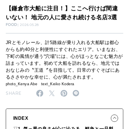
ママもいろいろ
こ
【鎌倉市大船に注目！】ここへ行けば間違
こ
いない！ 地元の人に愛され続ける名店3選
FOOD
2026.05.28
へ
SUSTAINABLE
わたしができること
行
JRとモノレール、計5路線が乗り入れる大船駅は都心
け
からも約40分と利便性にすぐれたエリア。いまなお、
ば
CULTURE
下町の風情が通う“穴場”には、心がほっとなごむ魅力が
自分を耕す
詰まっています。初めて大船を訪れるなら、地元では
間
おなじみの〝王道〞を目指して。日常のすぐそばにあ
違
るささやかな幸せに、心が満たされます。
い
WORK&MONEY
photo_Kenya Abe text_Keiko Kodera
いい人生って？
な
SHARE
い
！
MAGAZINE
INDEX
特集
地
▽
1. 気っ風の良さが心に沁みる、鮮魚と一品料