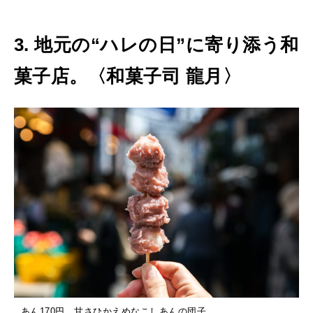
3. 地元の“ハレの日”に寄り添う和
菓子店。〈和菓子司 龍月〉
あん170円。甘さひかえめなこしあんの団子。