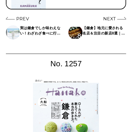
PREV
NEXT
実は鎌倉でしか味わえな
【鎌倉】地元に愛される
い！わざわざ食べに行き
名店＆注目の新店8選｜在
たい新定番スイーツ3選
住約60年の作家がナビ
ゲート
No. 1257