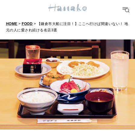
TRAVEL
どこ行く？
HOME
>
FOOD
> 【鎌倉市大船に注目！】ここへ行けば間違いない！ 地
元の人に愛され続ける名店3選
【
FORTUNE
鎌
明日のわたし
倉
[12星座別] Weekly Holoscope
市
HEALTH
大
[12星座別] Monthly Love Holoscope
自分にやさしく
船
女神まり愛のタロットメッセージ
に
注
LEARN
算命学がわかる今月のあなた
知る、考える
目
！
】
MAMA