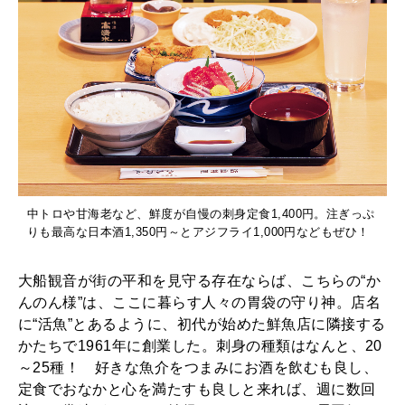
中トロや甘海老など、鮮度が自慢の刺身定食1,400円。注ぎっぷ
りも最高な日本酒1,350円～とアジフライ1,000円などもぜひ！
大船観音が街の平和を見守る存在ならば、こちらの“か
んのん様”は、ここに暮らす人々の胃袋の守り神。店名
に“活魚”とあるように、初代が始めた鮮魚店に隣接する
かたちで1961年に創業した。刺身の種類はなんと、20
～25種！ 好きな魚介をつまみにお酒を飲むも良し、
定食でおなかと心を満たすも良しと来れば、週に数回