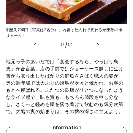
約
串
刺盛3,700円（写真は2名分）。内容は仕入れで変わるが圧巻のボ
2
リューム！
01
02
地元っ子のあいだでは「宴会するなら、やっぱり鳥
恵」が合言葉。店の手前ではショーケース越しに生け
簀から取り出したばかりの鮮魚をさばく職人の姿が。
奥の調理場では大ぶりの焼鳥が次々と焼かれ、お客の
もとへ運ばれる。ふたつの良店がひとつになったよう
なライブ感で、味も質も、もちろん値段も申し分な
し。さくっと軽めも腰を落ち着けて飲むのも気分次第
で。大船の夜の始まりは、その懐の深さに甘えよう。
information