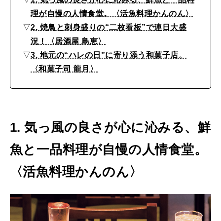
元
2026年9月号「北海道 おいしく遊ぶ、夏のご褒美旅。」
理が自慢の人情食堂。〈活魚料理かんのん〉
の
▽
2. 焼鳥と刺身盛りの“二枚看板”で連日大盛
2026年8月号『お茶の時間です。』
人
況！〈居酒屋 鳥恵〉
に
MAGAZINE
MOOK
2026年7月号「鎌倉 ローカルが 教えてくれた 本当の歩き方。」
▽
3. 地元の“ハレの日”に寄り添う和菓子店。
愛
〈和菓子司 龍月〉
2026年6月号「大銀座 トレンドが生まれる 新しい一流店へ。」
さ
FOLLOW US!
れ
2026年5月号「“大好き”に出会いに。韓国」
続
2026年4月号「未来をつくる、学びの教科書。」
1. 気っ風の良さが心に沁みる、鮮
け
魚と一品料理が自慢の人情食堂。
る
2026年3月号「スイーツ予想図 2026」
名
〈活魚料理かんのん〉
2026年2月号「良運を掴む 新・開運術。」
店
2026年1月号「猫がいれば、幸せ」
3
選
2025年12月号「お酒の新常識。」