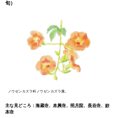
旬）
カ
2026年1月号「猫がいれば、幸せ」
レ
2025年12月号「お酒の新常識。」
ン
ダ
ー
」
ノウゼンカズラ科ノウゼンカズラ属。
主な見どころ：
海蔵寺
、
本興寺
、
明月院
、
長谷寺
、
妙
本寺