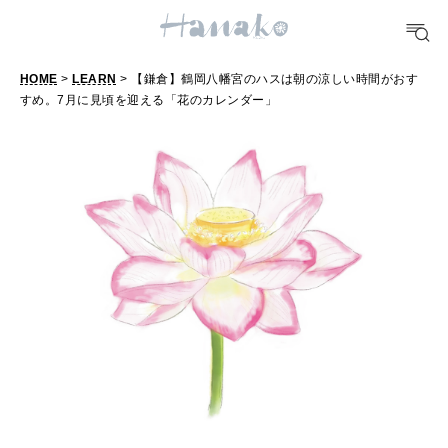
FOOD
おいしい
HOME
>
LEARN
> 【鎌倉】鶴岡八幡宮のハスは朝の涼しい時間がおす
すめ。7月に見頃を迎える「花のカレンダー」
【
TRAVEL
どこ行く？
鎌
倉
】
FORTUNE
明日のわたし
鶴
岡
[12星座別] Weekly Holoscope
八
HEALTH
[12星座別] Monthly Love Holoscope
自分にやさしく
幡
宮
女神まり愛のタロットメッセージ
の
LEARN
算命学がわかる今月のあなた
知る、考える
ハ