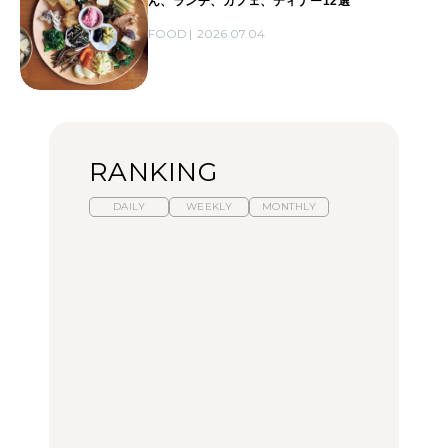
ん、ランチ、カフェ、ディナー12選
FOOD
2026.07.04
RANKING
DAILY
WEEKLY
MONTHLY
暑いから食べたくなる。
「来たぞ、トイトレ」|
「来たぞ、トイトレ」|
わざわざ行きたいラーメ
弘中綾香の「純度
弘中綾香の「純度
ン13選｜プロが選ぶベス
100%」～第141回～
100%」～第141回～
ト3、大井町の人気店、
ご当地ラーメン
LEARN
LEARN
FOOD
No.1259『北海道 おいし
No.1259『北海道 おいし
【あんこ】一度は食べた
く遊ぶ、夏のご褒美
く遊ぶ、夏のご褒美
い名店13選｜どら焼き・
旅。』
旅。』
おはぎほか