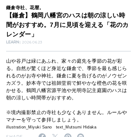
ス
鎌倉寺社、花暦。
【鎌倉】鶴岡八幡宮のハスは朝の涼しい時
は
MAMA
間がおすすめ。7月に見頃を迎える「花のカ
朝
ママもいろいろ
レンダー」
の
LEARN
2026.06.23
涼
SUSTAINABLE
し
わたしができること
山や谷戸は緑にあふれ、家々の庭先を季節の花が彩
い
る。自然が驚くほど身近な鎌倉で、季節を最も感じら
れるのがお寺や神社。鎌倉に夏を告げるのがノウゼン
時
CULTURE
カズラ。妙本寺では祖師堂前で鮮やかな橙色の花を咲
間
自分を耕す
かせる。鶴岡八幡宮源平池や光明寺記主庭園のハスは
が
朝の涼しい時間帯がおすすめ。
お
WORK&MONEY
※境内撮影禁止の寺社も少なくありません。ルールや
す
いい人生って？
マナーを守って参拝しましょう。
illustration_Miyuki Sano text_Mutsumi Hidaka
す