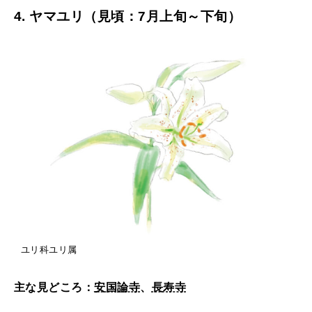
4. ヤマユリ（見頃：7月上旬～下旬）
ユリ科ユリ属
主な見どころ：
安国論寺
、
長寿寺