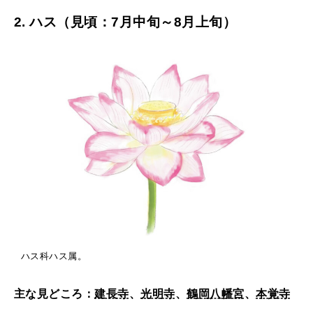
2. ハス（見頃：7月中旬～8月上旬）
ハス科ハス属。
主な見どころ：
建長寺
、
光明寺
、
鶴岡八幡宮
、
本覚寺