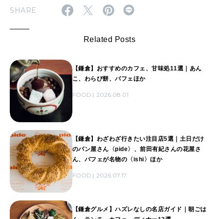
SHARE
Related Posts
【鎌倉】おすすめのカフェ、甘味処11選｜あん
こ、わらび餅、パフェほか
FOOD
2026.08.01
【鎌倉】わざわざ行きたい注目店5選｜土日だけ
のパン屋さん〈pide〉、前田有紀さんの花屋さ
ん、パフェが名物の〈ishi〉ほか
FOOD
2026.07.17
【鎌倉グルメ】ハズレなしの名店ガイド｜朝ごは