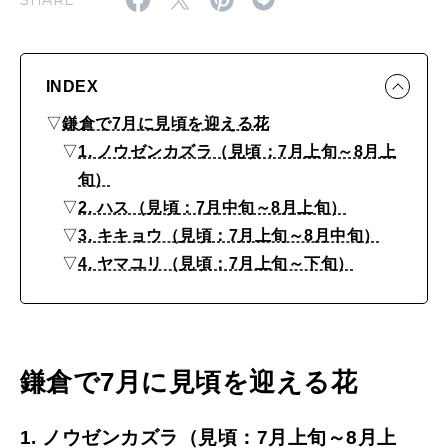
SHARE
め
MAGAZINE
。
特集
7
2026年9月号「北海道 おいしく遊ぶ、夏のご褒美旅。」
INDEX
月
▽
鎌倉で7月に見頃を迎える花
2026年8月号『お茶の時間です。』
に
▽
1. ノウゼンカズラ（見頃：7月上旬～8月上
見
MAGAZINE
MOOK
旬）
2026年7月号「鎌倉 ローカルが 教えてくれた 本当の歩き方。」
頃
▽
2. ハス（見頃：7月中旬～8月上旬）
2026年6月号「大銀座 トレンドが生まれる 新しい一流店へ。」
を
▽
3. キキョウ（見頃：7月上旬～8月中旬）
▽
4. ヤマユリ（見頃：7月上旬～下旬）
迎
FOLLOW US!
2026年5月号「“大好き”に出会いに。韓国」
え
2026年4月号「未来をつくる、学びの教科書。」
る
「
鎌倉で7月に見頃を迎える花
2026年3月号「スイーツ予想図 2026」
花
2026年2月号「良運を掴む 新・開運術。」
の
1. ノウゼンカズラ（見頃：7月上旬～8月上