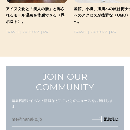
アイヌ文化と「美人の湯」と称さ
函館、小樽、旭川への旅は街ナ
れるモール温泉を体感できる〈界
へのアクセスが抜群な〈OMO
ポロト〉。
へ。
TRAVEL
2026.07.31
PR
TRAVEL
2026.07.31
PR
JOIN OUR
COMMUNITY
編集後記やイベント情報などここだけのニュースをお届けしま
す。
配信停止