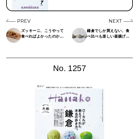
PREV
NEXT
ズッキーニ、こうやって
鎌倉でしか買えない、食
食べればよかったのか！
べ比べも楽しい釜揚げし
簡単リピ確レシピ3選
らす3選
No. 1257