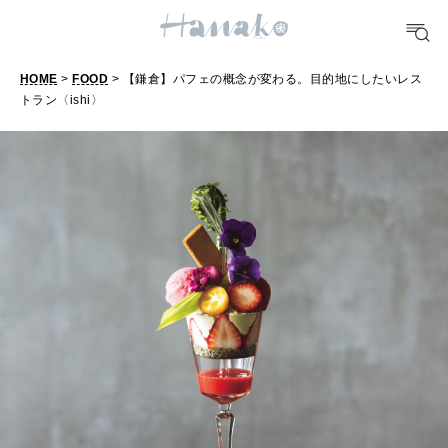
FOOD
おいしい
HOME
>
FOOD
> 【鎌倉】パフェの概念が変わる。目的地にしたいレス
トラン〈ishi〉
TRAVEL
【
どこ行く？
鎌
倉
FORTUNE
】
明日のわたし
パ
フ
[12星座別] Weekly Holoscope
ェ
HEALTH
[12星座別] Monthly Love Holoscope
自分にやさしく
の
女神まり愛のタロットメッセージ
概
念
LEARN
算命学がわかる今月のあなた
知る、考える
が