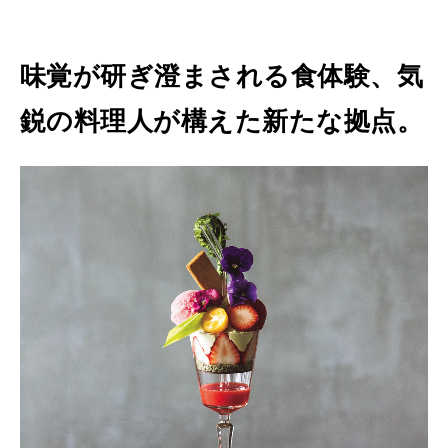
ト
MAGAZINE
特集
ラ
ン
味覚が研ぎ澄まされる食体験、気
2026年9月号「北海道 おいしく遊ぶ、夏のご褒美旅。」
〈
鋭の料理人が構えた新たな拠点。
2026年8月号『お茶の時間です。』
i
s
MAGAZINE
MOOK
2026年7月号「鎌倉 ローカルが 教えてくれた 本当の歩き方。」
h
2026年6月号「大銀座 トレンドが生まれる 新しい一流店へ。」
i
FOLLOW US!
〉
2026年5月号「“大好き”に出会いに。韓国」
2026年4月号「未来をつくる、学びの教科書。」
2026年3月号「スイーツ予想図 2026」
2026年2月号「良運を掴む 新・開運術。」