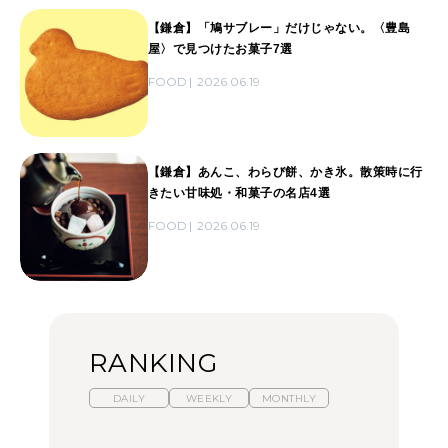
【鎌倉】「鳩サブレー」だけじゃない。〈豊島
屋〉で見つけたお菓子7選
FOOD
2026.06.19
【鎌倉】あんこ、わらび餅、かき氷。散策時に行
きたい甘味処・和菓子の名店4選
FOOD
2026.06.19
RANKING
DAILY
WEEKLY
MONTHLY