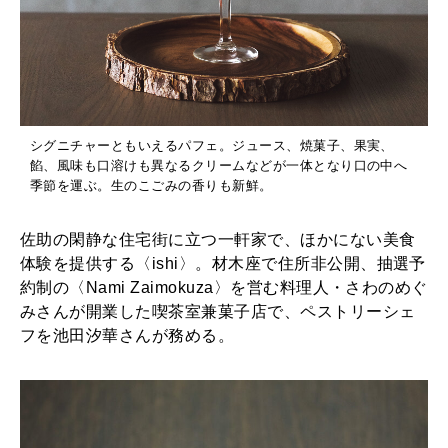
2026年1月号「猫がいれば、幸せ」
2025年12月号「お酒の新常識。」
シグニチャーともいえるパフェ。ジュース、焼菓子、果実、
餡、風味も口溶けも異なるクリームなどが一体となり口の中へ
季節を運ぶ。生のこごみの香りも新鮮。
佐助の閑静な住宅街に立つ一軒家で、ほかにない美食
体験を提供する〈ishi〉。材木座で住所非公開、抽選予
約制の〈Nami Zaimokuza〉を営む料理人・さわのめぐ
みさんが開業した喫茶室兼菓子店で、ペストリーシェ
フを池田汐華さんが務める。