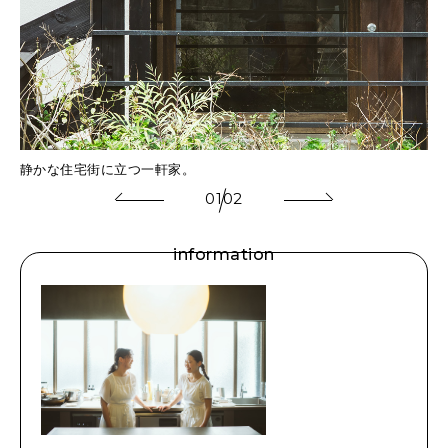
卓
静かな住宅街に立つ一軒家。
01
02
information