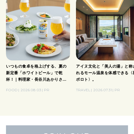
いつもの食卓を格上げする、夏の
アイヌ文化と「美人の湯」と称
新定番「ホワイトビール」で乾
れるモール温泉を体感できる〈
杯！｜料理家・長谷川あかりさん
ポロト〉。
の気取らないおもてなし。
FOOD
2026.08.03
PR
TRAVEL
2026.07.31
PR