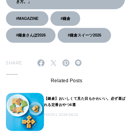
き方。」
#MAGAZINE
#鎌倉
#鎌倉さんぽ2026
#鎌倉スイーツ2026
SHARE
Related Posts
【鎌倉】おいしくて見た目もかわいい。必ず喜ば
れる定番おやつ6選
FOOD
2026.06.22