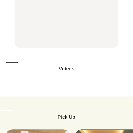
LEARN
FOOD
【2026年最新】横浜の絶
【2026年最新】横浜の絶
No.1259『北海道 おいし
品ランチ29選｜横浜駅周
品ランチ29選｜横浜駅周
く遊ぶ、夏のご褒美
辺、みなとみらい、横浜
辺、みなとみらい、横浜
旅。』
中華街、和食、洋食ほか
中華街、和食、洋食ほか
FOOD
FOOD
Videos
Pick Up