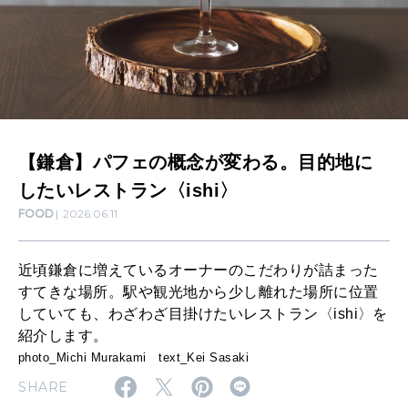
変
わ
MAMA
ママもいろいろ
る
。
目
SUSTAINABLE
【鎌倉】パフェの概念が変わる。目的地に
わたしができること
的
したいレストラン〈ishi〉
地
FOOD
2026.06.11
に
CULTURE
自分を耕す
し
近頃鎌倉に増えているオーナーのこだわりが詰まった
た
すてきな場所。駅や観光地から少し離れた場所に位置
していても、わざわざ目掛けたいレストラン〈ishi〉を
い
WORK&MONEY
紹介します。
いい人生って？
レ
photo_Michi Murakami text_Kei Sasaki
ス
SHARE