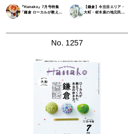
『Hanako』7月号特集
【鎌倉】今注目エリア・
「鎌倉 ローカルが教えて
大町・材木座の地元民が
くれた本当の歩き方。」
通う人気店5選
編集後記。「鎌倉観光の
〆は大船で。」
No. 1257