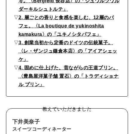
キ。〈Bergfeld 長谷店〉の「シュワルツワル
MAGAZINE
MOOK
2026年7月号「鎌倉 ローカルが 教えてくれた 本当の歩き方。」
ダーキルシュトルテ」
▽
2. 層ごとの香りと食感を楽しむ、12層のパ
2026年6月号「大銀座 トレンドが生まれる 新しい一流店へ。」
フェ。〈La boutique de yukinoshita
FOLLOW US!
2026年5月号「“大好き”に出会いに。韓国」
kamakura〉の「ユキノシタパフェ」
▽
3. 創業当初から定番のドイツの伝統菓子。
2026年4月号「未来をつくる、学びの教科書。」
〈レ・ザンジュ鎌倉本店〉の「アイアシェッ
ケ」
2026年3月号「スイーツ予想図 2026」
▽
4. 固めに仕上げた、昔ながらの王道プリン。
〈豊島屋洋菓子舗 置石〉の「トラディショナ
2026年2月号「良運を掴む 新・開運術。」
ル プリン」
2026年1月号「猫がいれば、幸せ」
2025年12月号「お酒の新常識。」
教えていただきました
下井美奈子
スイーツコーディネーター