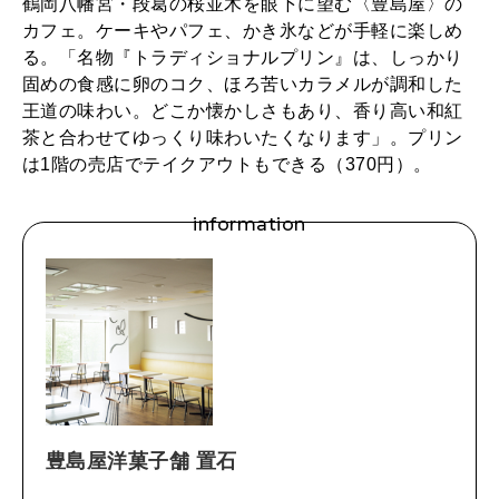
鶴岡八幡宮・段葛の桜並木を眼下に望む〈豊島屋〉の
カフェ。ケーキやパフェ、かき氷などが手軽に楽しめ
る。「名物『トラディショナルプリン』は、しっかり
固めの食感に卵のコク、ほろ苦いカラメルが調和した
王道の味わい。どこか懐かしさもあり、香り高い和紅
茶と合わせてゆっくり味わいたくなります」。プリン
は1階の売店でテイクアウトもできる（370円）。
information
豊島屋洋菓子舗 置石