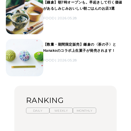
【鎌倉】朝7時オープンも。早起きして行く価値
があるしみじみおいしい朝ごはんのお店3選
FOOD
2026.05.28
【数量・期間限定販売】鎌倉の〈茶の子〉と
Hanakoのコラボ上生菓子が発売されます！
FOOD
2026.05.28
RANKING
DAILY
WEEKLY
MONTHLY
【福島】わざわざ食べに
暑いから食べたくなる。