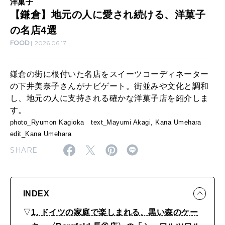
SUSTAINABLE
洋菓子
れ
わたしができること
【鎌倉】地元の人に愛され続ける、洋菓子
続
の名店4選
FOOD
2026.06.17
け
CULTURE
る
自分を耕す
鎌倉の街に根付いた名店をスイーツコーディネーター
、
の下井美奈子さんがナビゲート。街並みや文化と調和
洋
し、地元の人に支持される確かな洋菓子店を紹介しま
WORK&MONEY
す。
菓
いい人生って？
photo_Ryumon Kagioka text_Mayumi Akagi, Kana Umehara
子
edit_Kana Umehara
の
SHARE
MAGAZINE
名
特集
店
2026年9月号「北海道 おいしく遊ぶ、夏のご褒美旅。」
4
INDEX
2026年8月号『お茶の時間です。』
選
▽
1. ドイツの家庭で楽しまれる、黒い森のケー