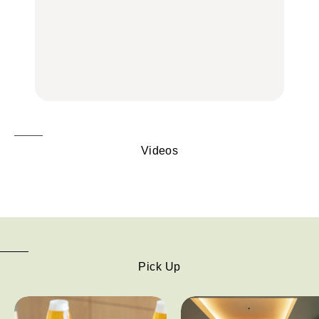
いつもの食卓を格上げす
【2026年最新】横浜の絶
行列に並んででも食べる
る、夏の新定番「ホワイ
品ランチ29選｜横浜駅周
べし！喜多方ラーメンの
トビール」で乾杯！｜料
辺、みなとみらい、横浜
名店3選
理家・長谷川あかりさん
中華街、和食、洋食ほか
の気取らないおもてな
FOOD
FOOD | PR
FOOD
し。
Videos
Pick Up