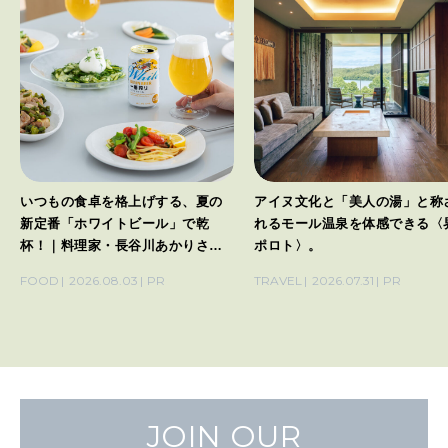
いつもの食卓を格上げする、夏の
アイヌ文化と「美人の湯」と称
新定番「ホワイトビール」で乾
れるモール温泉を体感できる〈
杯！｜料理家・長谷川あかりさん
ポロト〉。
の気取らないおもてなし。
FOOD
2026.08.03
PR
TRAVEL
2026.07.31
PR
JOIN OUR