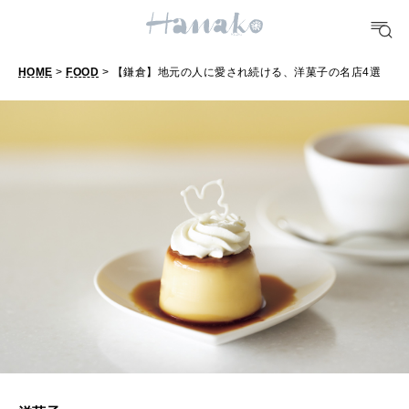
FORTUNE
明日のわたし
HOME
>
FOOD
> 【鎌倉】地元の人に愛され続ける、洋菓子の名店4選
【
[12星座別] Weekly Holoscope
鎌
HEALTH
[12星座別] Monthly Love Holoscope
自分にやさしく
倉
】
女神まり愛のタロットメッセージ
地
LEARN
算命学がわかる今月のあなた
知る、考える
元
の
人
MAMA
に
ママもいろいろ
愛
さ