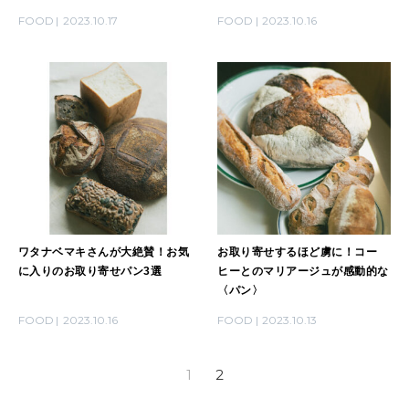
FOOD
2023.10.17
FOOD
2023.10.16
ワタナベマキさんが大絶賛！お気
お取り寄せするほど虜に！コー
に入りのお取り寄せパン3選
ヒーとのマリアージュが感動的な
〈パン〉
FOOD
2023.10.16
FOOD
2023.10.13
1
2