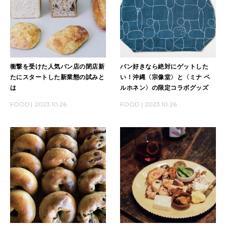
2026年1月号「猫がいれば、幸せ」
2025年12月号「お酒の新常識。」
衝撃を受けた人気パン店の閉店新
パン好きなら絶対にゲットした
たにスタートした新業態の試みと
い！沖縄〈宗像堂〉と〈ミナ ペ
は
ルホネン〉の限定コラボグッズ
FOOD
2023.10.26
FOOD
2023.10.26