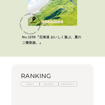
No.1259『北海道 おいしく遊ぶ、夏の
ご褒美旅。』
RANKING
DAILY
WEEKLY
MONTHLY
暑いから食べたくなる。
【東京近郊】日帰りひと
「来たぞ、トイトレ」|
わざわざ行きたいラーメ