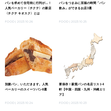
パンを求めて住宅街に行列が…！
パンをつまみに至福の時間「パン
人気ベーカリー〈チクテ〉の新店
飲み」ができるお店3選
〈チクテ キオスク〉とは
FOOD
2023.10.26
FOOD
2023.10.25
別腹パン、いただきます。人気
要保存！薪窯パンの名店リスト4
ベーカリーのスイーツパン8選
軒【中国・四国・九州・沖縄エリ
ア】
FOOD
2023.10.24
FOOD
2023.10.23