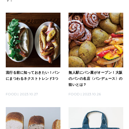
MAGAZINE
特集
2026年9月号「北海道 おいしく遊ぶ、夏のご褒美旅。」
2026年8月号『お茶の時間です。』
MAGAZINE
MOOK
2026年7月号「鎌倉 ローカルが 教えてくれた 本当の歩き方。」
2026年6月号「大銀座 トレンドが生まれる 新しい一流店へ。」
流行る前に知っておきたい！パン
無人駅にパン屋がオープン！大阪
にまつわるネクストトレンド3つ
のパンの名店〈パンデュース〉の
FOLLOW US!
2026年5月号「“大好き”に出会いに。韓国」
狙いとは？
FOOD
2023.10.27
FOOD
2023.10.26
2026年4月号「未来をつくる、学びの教科書。」
2026年3月号「スイーツ予想図 2026」
2026年2月号「良運を掴む 新・開運術。」