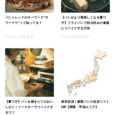
パントレンドのキーワード“サ
【パンがより美味しくなる裏ワ
ワードウ”って知ってる？
ザ】フライパンで自分好みの食感
にリベイクする方法
FOOD
2023.10.18
FOOD
2023.10.17
【裏ワザ】パンを焼きたてのおい
保存必須！薪窯パンの名店リスト
しさに！トースターでリベイクす
5軒【関東・甲信エリア】
るコツ