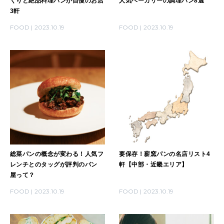
くりと絶品料理パンが自慢のお店
人気ベーカリーの調理パン8選
3軒
FOOD
2023.10.19
FOOD
2023.10.19
総菜パンの概念が変わる！人気フ
要保存！薪窯パンの名店リスト4
レンチとのタッグが評判のパン
軒【中部・近畿エリア】
屋って？
FOOD
2023.10.19
FOOD
2023.10.19