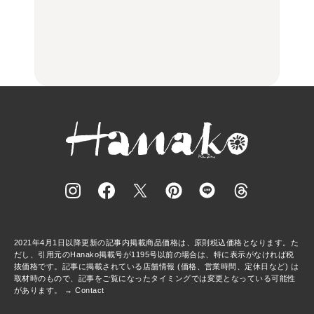
場。祐天寺の魅力10選｜
る、夏の新定番「ホワイ
品ランチ29選｜横浜駅周
グルメ、ショッピング、
トビール」で乾杯！｜料
辺、みなとみらい、横浜
古着ほか
理家・長谷川あかりさん
中華街、和食、洋食ほか
の気取らないおもてな
FOOD
FOOD | PR
FOOD
し。
2021年4月1日以降更新の記事内掲載商品価格は、原則税込価格となります。た
だし、引用元のHanako掲載号が1195号以前の場合は、特に表示がなければ税
抜価格です。記事に掲載されている店舗情報 (価格、営業時間、定休日など) は
取材時のもので、記事をご覧になったタイミングでは変更となっている可能性
があります。 →
Contact