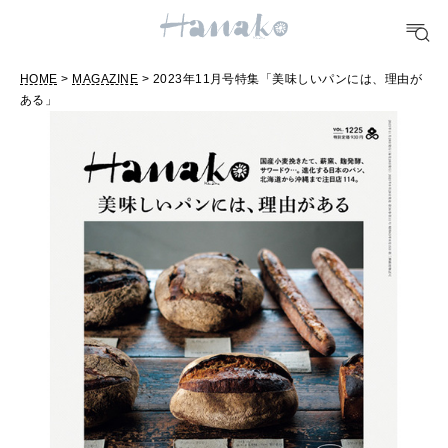
FOOD
おいしい
HOME
>
MAGAZINE
> 2023年11月号特集「美味しいパンには、理由が
ある」
TRAVEL
どこ行く？
FORTUNE
明日のわたし
[12星座別] Weekly Holoscope
HEALTH
[12星座別] Monthly Love Holoscope
自分にやさしく
女神まり愛のタロットメッセージ
LEARN
算命学がわかる今月のあなた
知る、考える