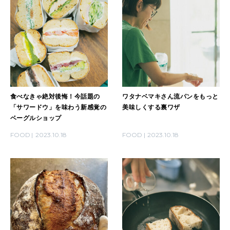
食べなきゃ絶対後悔！今話題の
ワタナベマキさん流パンをもっと
「サワードウ」を味わう新感覚の
美味しくする裏ワザ
ベーグルショップ
FOOD
2023.10.18
FOOD
2023.10.18