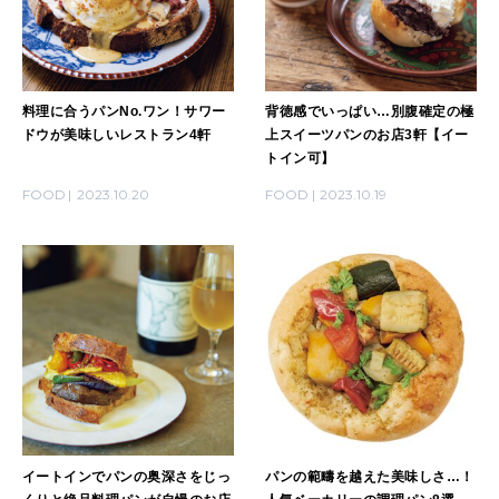
料理に合うパンNo.ワン！サワー
背徳感でいっぱい…別腹確定の極
ドウが美味しいレストラン4軒
上スイーツパンのお店3軒【イー
トイン可】
FOOD
2023.10.20
FOOD
2023.10.19
イートインでパンの奥深さをじっ
パンの範疇を越えた美味しさ…！