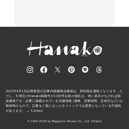
古着ほか
理家・長谷川あかりさん
中華街、和食、洋食ほか
の気取らないおもてな
FOOD
FOOD | PR
FOOD
し。
2021年4月1日以降更新の記事内掲載商品価格は、原則税込価格となります。た
だし、引用元のHanako掲載号が1195号以前の場合は、特に表示がなければ税
抜価格です。記事に掲載されている店舗情報 (価格、営業時間、定休日など) は
取材時のもので、記事をご覧になったタイミングでは変更となっている可能性
があります。 →
Contact
© 1945-2026 by Magazine House Co., Ltd. (Tokyo)