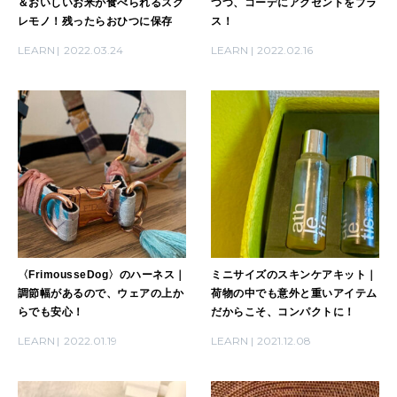
＆おいしいお米が食べられるスグ
つつ、コーデにアクセントをプラ
レモノ！残ったらおひつに保存
ス！
LEARN
2022.03.24
LEARN
2022.02.16
〈FrimousseDog〉のハーネス｜
ミニサイズのスキンケアキット｜
調節幅があるので、ウェアの上か
荷物の中でも意外と重いアイテム
らでも安心！
だからこそ、コンパクトに！
LEARN
2022.01.19
LEARN
2021.12.08