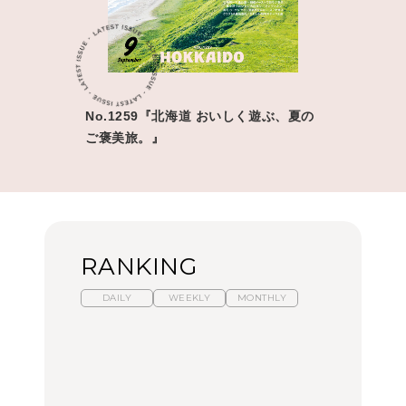
No.1259『北海道 おいしく遊ぶ、夏の
ご褒美旅。』
RANKING
DAILY
WEEKLY
MONTHLY
暑いから食べたくなる。
【東京近郊】日帰りひと
「来たぞ、トイトレ」|
わざわざ行きたいラーメ
り旅スポット5選｜館
弘中綾香の「純度
ン13選｜プロが選ぶベス
山、前橋、日光など
100%」～第141回～
ト3、大井町の人気店、