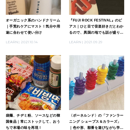
オーガニック系のハンドクリーム
『FUJI ROCK FESTIVAL』のピ
｜手荒れケアにマスト！気分や用
アス｜ひと目で音楽好きだとわか
途に合わせて使い分け
るので、異国の地でも話が盛り上
がる！
LEARN
2021.10.14
LEARN
2021.09.29
袋麺、チヂミ粉、ソースなどの韓
〈ボーネルンド〉の「ファンラー
国食品｜常にストックして、おう
ニング シェープス＆カラーズ」
ちで本場の味を再現！
｜色や形、順番を遊びながら学べ