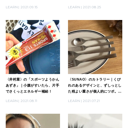
るから、ひとり遊びにぴったり！
LEARN
2021.09.15
LEARN
2021.08.25
〈井村屋〉の「スポーツようかん
〈SUNAO〉のカトラリー｜くび
あずき」｜小腹がすいたら、片手
れのあるデザインと、ずしっとし
でさくっとエネルギー補給！
た程よい重さが個人的にツボ。お
菓子作りにも大活躍！
LEARN
2021.08.11
LEARN
2021.07.21