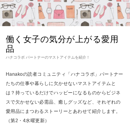
MAMA
ママもいろいろ
働く女子の気分が上がる愛用
品
SUSTAINABLE
ハナコラボ パートナーのマストアイテムを紹介！
わたしができること
Hanakoの読者コミュニティ「ハナコラボ」パートナー
CULTURE
たちの仕事や暮らしに欠かせないマストアイテムと
自分を耕す
は？持っているだけでハッピーになるものからビジネ
スで欠かせない必需品、癒しグッズなど、それぞれの
WORK&MONEY
愛用品にまつわるストーリーとあわせて紹介します。
いい人生って？
（第2・4水曜更新）