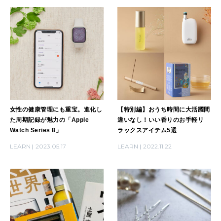
MAGAZINE
特集
2026年9月号「北海道 おいしく遊ぶ、夏のご褒美旅。」
2026年8月号『お茶の時間です。』
MAGAZINE
MOOK
2026年7月号「鎌倉 ローカルが 教えてくれた 本当の歩き方。」
女性の健康管理にも重宝。進化し
【特別編】おうち時間に大活躍間
た周期記録が魅力の「Apple
違いなし！いい香りのお手軽リ
2026年6月号「大銀座 トレンドが生まれる 新しい一流店へ。」
Watch Series 8」
ラックスアイテム5選
FOLLOW US!
2026年5月号「“大好き”に出会いに。韓国」
LEARN
2023.05.17
LEARN
2022.11.22
2026年4月号「未来をつくる、学びの教科書。」
2026年3月号「スイーツ予想図 2026」
2026年2月号「良運を掴む 新・開運術。」