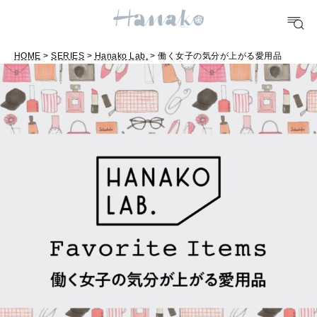
FOOD
おいしい
HOME
>
SERIES
>
Hanako Lab.
> 働く女子の気分が上がる愛用品
TRAVEL
どこ行く？
FORTUNE
明日のわたし
[12星座別] Weekly Holoscope
HEALTH
[12星座別] Monthly Love Holoscope
自分にやさしく
女神まり愛のタロットメッセージ
LEARN
算命学がわかる今月のあなた
知る、考える