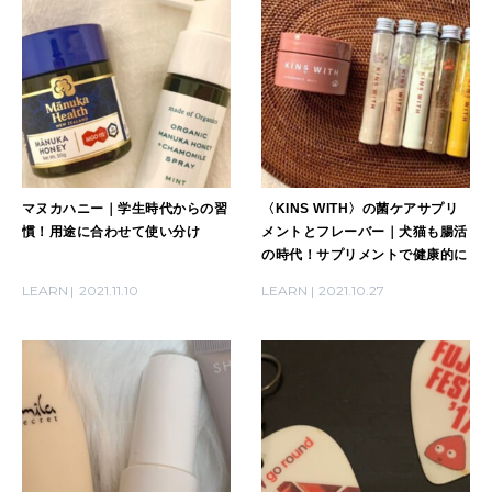
マヌカハニー｜学生時代からの習
〈KINS WITH〉の菌ケアサプリ
慣！用途に合わせて使い分け
メントとフレーバー｜犬猫も腸活
の時代！サプリメントで健康的に
LEARN
2021.11.10
LEARN
2021.10.27