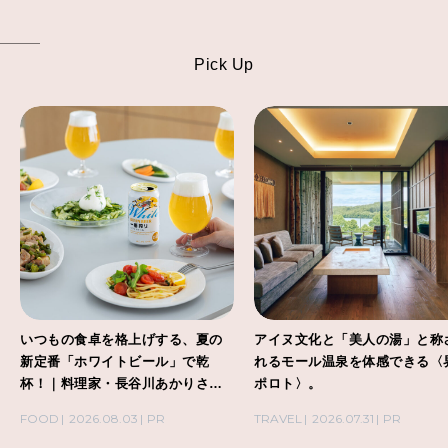
Pick Up
いつもの食卓を格上げする、夏の
アイヌ文化と「美人の湯」と称
新定番「ホワイトビール」で乾
れるモール温泉を体感できる〈
杯！｜料理家・長谷川あかりさん
ポロト〉。
の気取らないおもてなし。
FOOD
2026.08.03
PR
TRAVEL
2026.07.31
PR