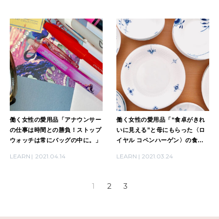
働く女性の愛用品「アナウンサー
働く女性の愛用品「“食卓がきれ
の仕事は時間との勝負！ストップ
いに見える”と母にもらった〈ロ
ウォッチは常にバッグの中に。」
イヤル コペンハーゲン〉の食
器。」
LEARN
2021.04.14
LEARN
2021.03.24
1
2
3