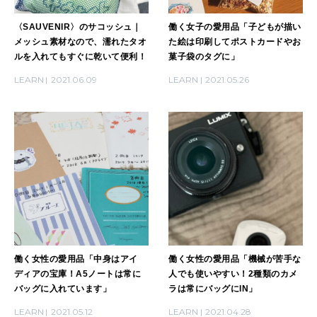
〈SAUVENIR〉のサコッシュ｜
働く女子の愛用品「子どもが描い
メッシュ素材なので、濡れたタオ
た絵は印刷してポストカードやお
ルを入れてもすぐに乾いて便利！
菓子袋のタグに」
LEARN
2021.06.09
LEARN
2021.05.26
働く女性の愛用品「中身はアイ
働く女性の愛用品「機械が苦手な
ディアの宝庫！A5ノートは常に
人でも使いやすい！2種類のカメ
バッグに入れています」
ラは常にバッグにIN」
LEARN
2021.05.12
LEARN
2021.04.28