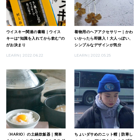
2026年1月号「猫がいれば、幸せ」
2025年12月号「お酒の新常識。」
ウイスキー関連の書籍｜ウイス
着物用のヘアアクセサリー｜かわ
キーは“知識を入れてから飲む”の
いかったら即購入！大人っぽい、
がお決まり
シンプルなデザインが気分
LEARN
2022.06.22
LEARN
2022.05.25
〈HARIO〉の土鍋炊飯器｜簡単
ちょいダサめのニット帽｜防寒し