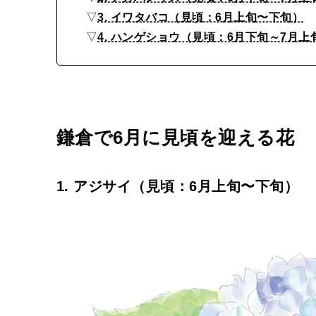
ー
▽
3. イワタバコ（見頃：6月上旬〜下旬）
」
▽
4. ハンゲショウ（見頃：6月下旬～7月上
鎌倉で6月に見頃を迎える花
1. アジサイ（見頃：6月上旬〜下旬）