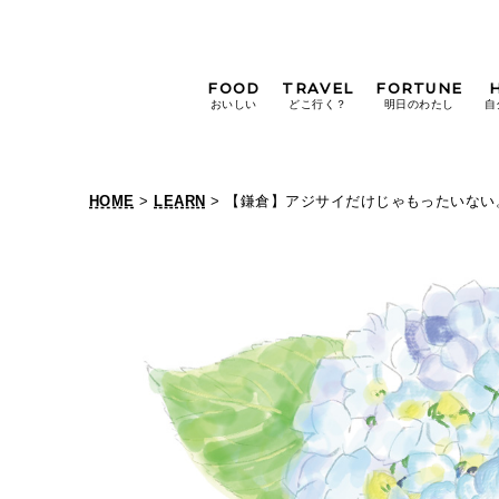
FOOD
TRAVEL
FORTUNE
おいしい
どこ行く？
明日のわたし
自
[12星座別] Weekly
Holoscope
HOME
>
LEARN
> 【鎌倉】アジサイだけじゃもったいない
[12星座別] Monthly
【
Holoscope
#手土産
#シュークリーム
#パン
鎌
女神まり愛の
タロットメッセージ
倉
#京都
[算命学] 星読みハナコの月巡
】
ア
ジ
サ
イ