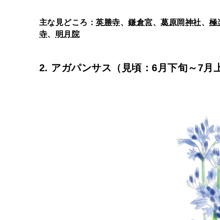
主な見どころ：
英勝寺
、
鎌倉宮
、
葛原岡神社
、
極
寺
、
明月院
2. アガパンサス（見頃：6月下旬～7月