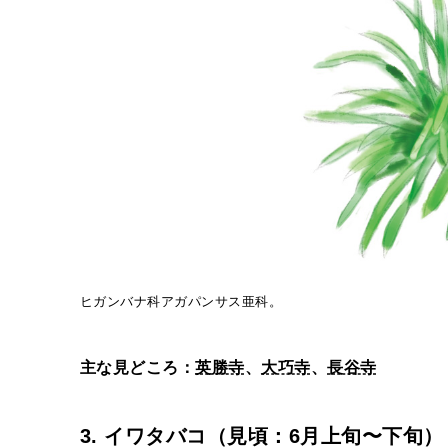
ヒガンバナ科アガパンサス亜科。
主な見どころ：
英勝寺
、
大巧寺
、
長谷寺
3. イワタバコ（見頃：6月上旬〜下旬）