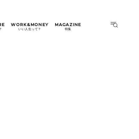
RE
WORK&MONEY
MAGAZINE
MAGAZINE
MOOK
す
いい人生って？
特集
2026年9月号「北海道 おいし
く遊ぶ、夏のご褒美旅。」
2026年8月号『お茶の時間で
す。』
日本橋
#中目黒
#吉祥寺
#横浜
2026年7月号「鎌倉 ローカル
が 教えてくれた 本当の歩き
方。」
2026年6月号「大銀座 トレン
ドが生まれる 新しい一流店
へ。」
2026年5月号「“大好き”に出
会いに。韓国」
2026年4月号「未来をつくる、