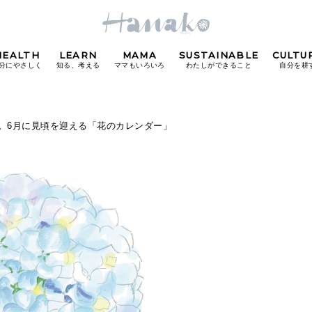
HEALTH
LEARN
MAMA
SUSTAINABLE
CULTU
分にやさしく
知る、考える
ママもいろいろ
わたしができること
自分を耕
POPULAR TAGS
。6月に見頃を迎える「花のカレンダー」
#カフェ
#朝ごはん
#開運
#東京駅
#銀座
#
り
FOLLOW US!