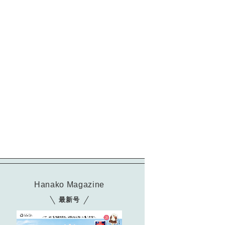
Hanako Magazine
最新号