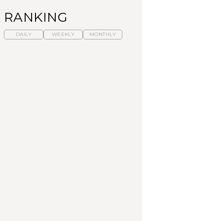
RANKING
DAILY
WEEKLY
MONTHLY
暑いから食べたくな
【東京近郊】日帰りひ
「来たぞ、トイトレ」|
る。わざわざ行きたい
とり旅スポット5選｜館
弘中綾香の「純度
ラーメン13選｜プロが
山、前橋、日光など
100%」～第141回～
選ぶベスト3、大井町の
人気店、ご当地ラーメ
TRAVEL
LEARN
FOOD
ン
【福島】わざわざ食べ
【東京近郊】日帰りひ
【あんこ】一度は食べ
に行きたいご当地グル
とり旅スポット5選｜館
たい名店13選｜どら焼
メ23選｜ラーメン、餃
山、前橋、日光など
き・おはぎほか
子、そばほか
FOOD
TRAVEL
FOOD
中目黒からひと駅の穴
No.1259『北海道 おい
「来たぞ、トイトレ」|
場。祐天寺の魅力10選
しく遊ぶ、夏のご褒美
弘中綾香の「純度
｜グルメ、ショッピン
旅。』
100%」～第141回～
グ、古着ほか