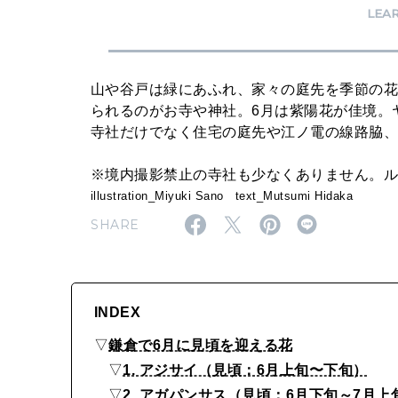
に
LEA
見
頃
山や谷戸は緑にあふれ、家々の庭先を季節の
を
られるのがお寺や神社。6月は紫陽花が佳境。
迎
寺社だけでなく住宅の庭先や江ノ電の線路脇
え
※境内撮影禁止の寺社も少なくありません。
る
illustration_Miyuki Sano text_Mutsumi Hidaka
「
SHARE
花
の
カ
INDEX
レ
▽
鎌倉で6月に見頃を迎える花
ン
▽
1. アジサイ（見頃：6月上旬〜下旬）
ダ
▽
2. アガパンサス（見頃：6月下旬～7月上