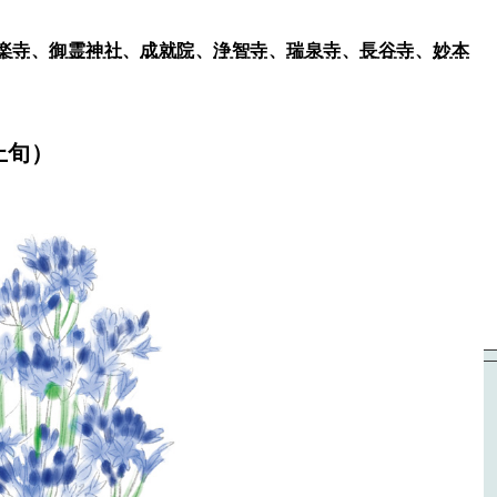
楽寺
、
御霊神社
、
成就院
、
浄智寺
、
瑞泉寺
、
長谷寺
、
妙本
上旬）