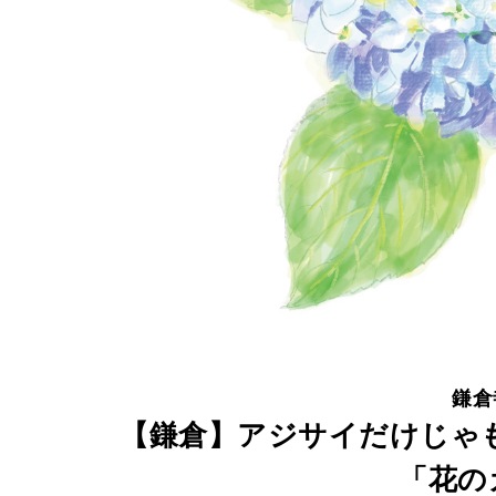
だ
け
じ
ゃ
も
っ
た
い
な
い
。
鎌倉
6
【鎌倉】アジサイだけじゃ
月
「花の