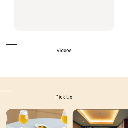
グルメ、ショッピング、
トビール」で乾杯！｜料
辺、みなとみらい、横浜
古着ほか
理家・長谷川あかりさん
中華街、和食、洋食ほか
の気取らないおもてな
FOOD
FOOD | PR
FOOD
し。
Videos
Pick Up