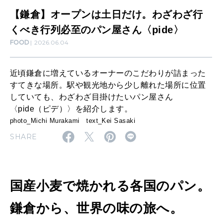
知る、考える
だ
【鎌倉】オープンは土日だけ。わざわざ行
け
くべき行列必至のパン屋さん〈pide〉
MAMA
FOOD
2026.06.04
。
ママもいろいろ
わ
近頃鎌倉に増えているオーナーのこだわりが詰まった
ざ
すてきな場所。駅や観光地から少し離れた場所に位置
SUSTAINABLE
わ
していても、わざわざ目掛けたいパン屋さん
わたしができること
〈pide（ピデ）〉を紹介します。
ざ
photo_Michi Murakami text_Kei Sasaki
行
SHARE
CULTURE
く
自分を耕す
べ
き
国産小麦で焼かれる各国のパン。
WORK&MONEY
行
いい人生って？
鎌倉から、世界の味の旅へ。
列