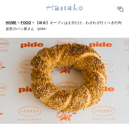
FOOD
おいしい
HOME
>
FOOD
> 【鎌倉】オープンは土日だけ。わざわざ行くべき行列
必至のパン屋さん〈pide〉
【
TRAVEL
鎌
どこ行く？
倉
】
FORTUNE
オ
明日のわたし
ー
[12星座別] Weekly Holoscope
プ
HEALTH
ン
[12星座別] Monthly Love Holoscope
自分にやさしく
は
女神まり愛のタロットメッセージ
土
LEARN
日
算命学がわかる今月のあなた