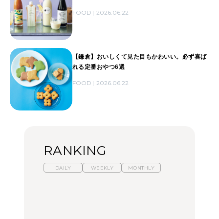
FOOD
2026.06.22
【鎌倉】おいしくて見た目もかわいい。必ず喜ば
れる定番おやつ6選
FOOD
2026.06.22
RANKING
DAILY
WEEKLY
MONTHLY
暑いから食べたくなる。
【東京近郊】日帰りひと
「来たぞ、トイトレ」|
わざわざ行きたいラーメ
り旅スポット5選｜館
弘中綾香の「純度
ン13選｜プロが選ぶベス