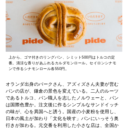
2026年1月号「猫がいれば、幸せ」
2025年12月号「お酒の新常識。」
上から、ゴマ付きのリングパン、シミット500円はトルコの定
番。清涼な香りがあふれるカルダモンロール。セイロンシナモ
ンで作るシナモンロール各550円。
オランダ出身のバークさん、アズィズさん夫妻が営む
パンの店が、鎌倉の景色を変えている。二人のルーツ
であるトルコ、パン職人を志したノルウェーと、パン
は国際色豊か。注文後に作るシンプルなサンドイッチ
の味が、心を異国へと誘う。国産の小麦粉を使用し、
日本の風土が加わり「文化を映す」パンにいっそう奥
行きが加わる。元交番を利用した小さな店は、全国か