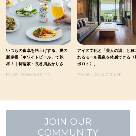
いつもの食卓を格上げする、夏の
アイヌ文化と「美人の湯」と称
新定番「ホワイトビール」で乾
れるモール温泉を体感できる〈
杯！｜料理家・長谷川あかりさん
ポロト〉。
の気取らないおもてなし。
FOOD
2026.08.03
PR
TRAVEL
2026.07.31
PR
JOIN OUR
COMMUNITY