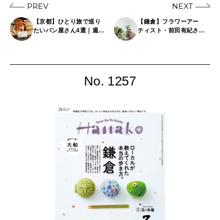
PREV
NEXT
【京都】ひとり旅で巡り
【鎌倉】フラワーアー
たいパン屋さん4選｜週2
ティスト・前田有紀さん
日だけ開く隠れ家、60年
の新拠点は花とともに朝
以上の老舗。行列必至店
採れ野菜も並ぶ
ほか
No. 1257