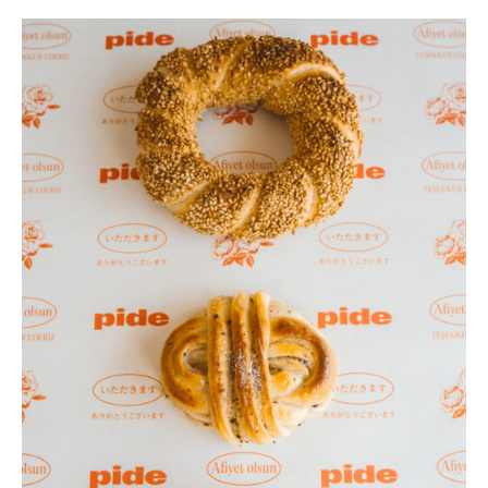
必
MAGAZINE
至
特集
の
パ
2026年9月号「北海道 おいしく遊ぶ、夏のご褒美旅。」
ン
2026年8月号『お茶の時間です。』
屋
MAGAZINE
MOOK
2026年7月号「鎌倉 ローカルが 教えてくれた 本当の歩き方。」
さ
ん
2026年6月号「大銀座 トレンドが生まれる 新しい一流店へ。」
〈
FOLLOW US!
2026年5月号「“大好き”に出会いに。韓国」
p
i
2026年4月号「未来をつくる、学びの教科書。」
d
2026年3月号「スイーツ予想図 2026」
e
〉
2026年2月号「良運を掴む 新・開運術。」