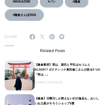
#MAGAZINE
#パン
#鎌倉
#鎌倉さんぽ2026
SHARE
Related Posts
【鎌倉幕府】実は、源氏と平氏はセコムと
ALSOK!? ガクテンソク奥田修二さんが語る5つの
「実は…」
LEARN
2026.06.25
【鎌倉】日曜日しか買えない幻の逸品も。おいし
いお土産がそろうショップ8選