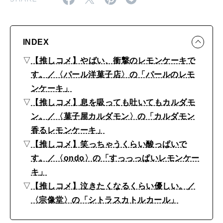
塾
2026年4月号「未来をつくる、学びの教科書。」
・
2026年3月号「スイーツ予想図 2026」
田
INDEX
辺
2026年2月号「良運を掴む 新・開運術。」
▽
【推しコメ】やばい、衝撃のレモンケーキで
智
す。／〈パール洋菓子店〉の「パールのレモ
2026年1月号「猫がいれば、幸せ」
加
ンケーキ」
の
▽
【推しコメ】息を吸っても吐いてもカルダモ
2025年12月号「お酒の新常識。」
ン。／〈菓子屋カルダモン〉の「カルダモン
ス
香るレモンケーキ」
イ
▽
【推しコメ】笑っちゃうくらい酸っぱいで
ー
す。／〈ondo〉の「すっっっぱいレモンケー
ツ
キ」
“
▽
【推しコメ】泣きたくなるくらい優しい。／
推
〈宗像堂〉の「シトラスカトルカール」
し