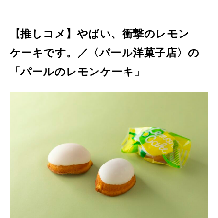
エ
ン
【推しコメ】やばい、衝撃のレモン
ト
ケーキです。／〈パール洋菓子店〉の
リ
「パールのレモンケーキ」
ー
”