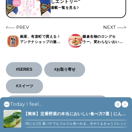
しエントリー”
連載一覧を見る
PREV
NEXT
銀座、有楽町で買える！
鎌倉名物のロングセ
アンテナショップの激う
ラー。変わらないおいし
まご飯のおとも20選
さを受け継いでいく、
レーズンサンド。
〈KAMAKURA WICH〉
#SERIES
#お取り寄せ
#スイーツ
#ぼる塾 田辺智加の スイーツ “推しエントリー”
Today I feel...
【簡単】定番野菜の本当においしい食べ方7選｜にんじ
#手土産
ん、ジャガイモ、ピーマンなど (7)
【大量消費にも◎】夏バテでもスルスル食べれる、冷やうまきゅうりレシピ
【にん