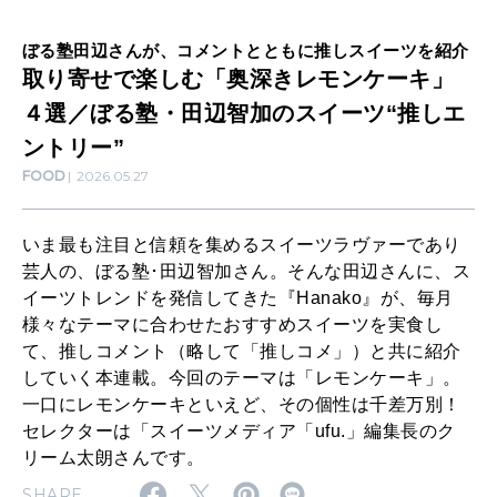
き
ぼる塾田辺さんが、コメントとともに推しスイーツを紹介
WORK&MONEY
レ
取り寄せで楽しむ「奥深きレモンケーキ」
いい人生って？
モ
４選／ぼる塾・田辺智加のスイーツ“推しエ
ン
ントリー”
MAGAZINE
ケ
FOOD
2026.05.27
特集
ー
キ
2026年9月号「北海道 おいしく遊ぶ、夏のご褒美旅。」
いま最も注目と信頼を集めるスイーツラヴァーであり
芸人の、ぼる塾･田辺智加さん。そんな田辺さんに、ス
」
2026年8月号『お茶の時間です。』
イーツトレンドを発信してきた『Hanako』が、毎月
４
様々なテーマに合わせたおすすめスイーツを実食し
MAGAZINE
MOOK
2026年7月号「鎌倉 ローカルが 教えてくれた 本当の歩き方。」
て、推しコメント（略して「推しコメ」）と共に紹介
選
していく本連載。今回のテーマは「レモンケーキ」。
／
一口にレモンケーキといえど、その個性は千差万別！
2026年6月号「大銀座 トレンドが生まれる 新しい一流店へ。」
ぼ
セレクターは「スイーツメディア「ufu.」編集長のク
FOLLOW US!
リーム太朗さんです。
2026年5月号「“大好き”に出会いに。韓国」
る
SHARE