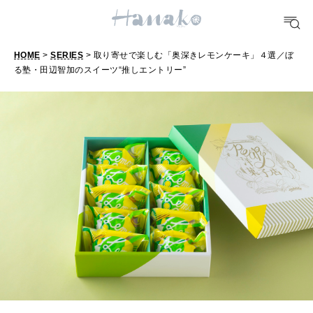
HEALTH
[12星座別] Monthly Love Holoscope
自分にやさしく
女神まり愛のタロットメッセージ
HOME
>
SERIES
> 取り寄せで楽しむ「奥深きレモンケーキ」４選／ぼ
LEARN
る塾・田辺智加のスイーツ“推しエントリー”
取
算命学がわかる今月のあなた
知る、考える
り
寄
MAMA
せ
ママもいろいろ
で
楽
SUSTAINABLE
し
わたしができること
む
「
CULTURE
奥
自分を耕す
深