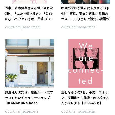
2026年2月号「良運を掴む 新・開運術。」
作家・鈴木涼美さんが選ぶ今月の
映画のプロが選んだ今月観るべき
3冊｜『ふたり街あるき』『名前
4本｜実話、喪失と再生、衝撃の
2026年1月号「猫がいれば、幸せ」
のないカフェ』ほか、日常のいと
ラスト……ひとりで観たい話題作
おしさに気づく本
CULTURE
2026.07.03
CULTURE
2026.07.03
2025年12月号「お酒の新常識。」
鎌倉巡りの穴場。散策ルートにプ
読むならこの3冊。小説、コミッ
ラスしたいギャラリーショップ
ク、実用書から作家・鈴木涼美さ
〈KAMAKURA meet〉
んがセレクト【2026年5月】
CULTURE
2026.06.16
CULTURE
2026.05.28