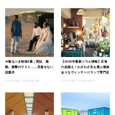
今観るべき映画4選｜実話、感
【2026年最新ソウル情報】圧巻
動、衝撃のラスト……見逃せない
の品揃え！わざわざ足を運ぶ価値
話題作
ありなヴィンテージランプ専門店
CULTURE
2026.05.28
CULTURE
2026.03.27