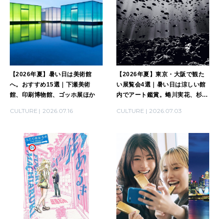
MAGAZINE
特集
2026年9月号「北海道 おいしく遊ぶ、夏のご褒美旅。」
【2026年夏】暑い日は美術館
【2026年夏】東京・大阪で観た
へ。おすすめ15選｜下瀬美術
い展覧会4選｜暑い日は涼しい館
2026年8月号『お茶の時間です。』
館、印刷博物館、ゴッホ展ほか
内でアート鑑賞。蜷川実花、杉本
博司、ゴッホ、ピカソ
CULTURE
2026.07.16
CULTURE
2026.07.03
MAGAZINE
MOOK
2026年7月号「鎌倉 ローカルが 教えてくれた 本当の歩き方。」
2026年6月号「大銀座 トレンドが生まれる 新しい一流店へ。」
FOLLOW US!
2026年5月号「“大好き”に出会いに。韓国」
2026年4月号「未来をつくる、学びの教科書。」
2026年3月号「スイーツ予想図 2026」