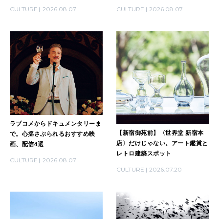
LEARN
CULTURE
2026.08.07
CULTURE
2026.08.07
算命学がわかる今月のあなた
知る、考える
MAMA
ママもいろいろ
SUSTAINABLE
わたしができること
ラブコメからドキュメンタリーま
【新宿御苑前】〈世界堂 新宿本
で。心揺さぶられるおすすめ映
店〉だけじゃない。アート鑑賞と
画、配信4選
レトロ建築スポット
CULTURE
CULTURE
2026.08.07
自分を耕す
CULTURE
2026.07.20
WORK&MONEY
いい人生って？