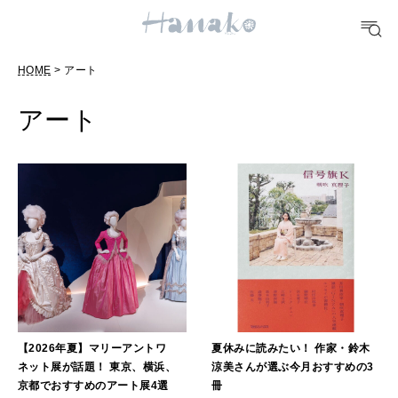
FOOD
HOME
> アート
おいしい
アート
TRAVEL
どこ行く？
FORTUNE
明日のわたし
[12星座別] Weekly Holoscope
HEALTH
[12星座別] Monthly Love Holoscope
自分にやさしく
【2026年夏】マリーアントワ
夏休みに読みたい！ 作家・鈴木
ネット展が話題！ 東京、横浜、
涼美さんが選ぶ今月おすすめの3
女神まり愛のタロットメッセージ
京都でおすすめのアート展4選
冊