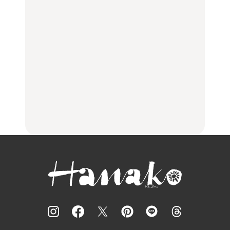
【福島】わざわざ食べに
「来たぞ、トイトレ」|
No.1259『北海道 おいし
行きたいご当地グルメ23
弘中綾香の「純度
く遊ぶ、夏のご褒美
選｜ラーメン、餃子、そ
100%」～第141回～
旅。』
ばほか
LEARN
FOOD
【2026年最新】横浜の絶
【2026年最新】横浜の絶
No.1259『北海道 おいし
品ランチ29選｜横浜駅周
品ランチ29選｜横浜駅周
く遊ぶ、夏のご褒美
辺、みなとみらい、横浜
辺、みなとみらい、横浜
旅。』
中華街、和食、洋食ほか
中華街、和食、洋食ほか
FOOD
FOOD