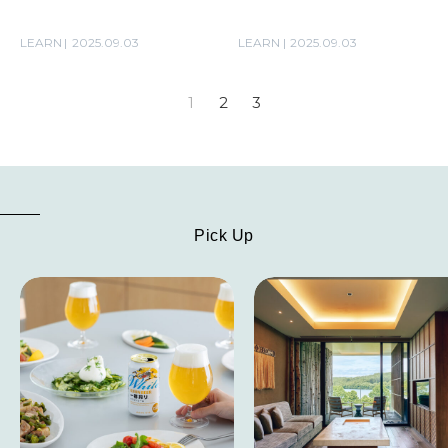
LEARN
2025.09.03
LEARN
2025.09.03
1
2
3
Pick Up