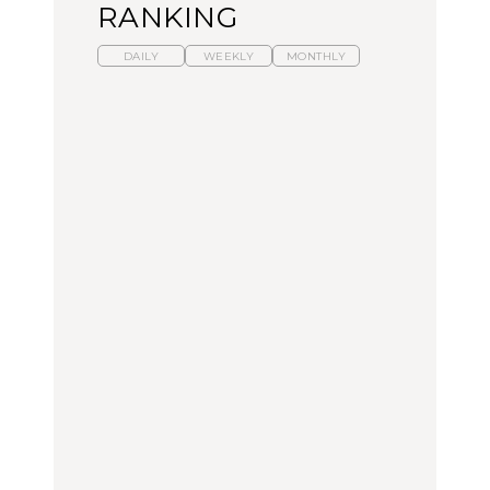
RANKING
DAILY
WEEKLY
MONTHLY
暑いから食べたくなる。
【東京近郊】日帰りひと
「来たぞ、トイトレ」|
わざわざ行きたいラーメ
り旅スポット5選｜館
弘中綾香の「純度
ン13選｜プロが選ぶベス
山、前橋、日光など
100%」～第141回～
ト3、大井町の人気店、
ご当地ラーメン
TRAVEL
LEARN
FOOD
【福島】わざわざ食べに
【東京近郊】日帰りひと
【あんこ】一度は食べた
行きたいご当地グルメ23
り旅スポット5選｜館
い名店13選｜どら焼き・
選｜ラーメン、餃子、そ
山、前橋、日光など
おはぎほか
ばほか
FOOD
TRAVEL
FOOD
中目黒からひと駅の穴
No.1259『北海道 おいし
「来たぞ、トイトレ」|
場。祐天寺の魅力10選｜
く遊ぶ、夏のご褒美
弘中綾香の「純度
グルメ、ショッピング、
旅。』
100%」～第141回～
古着ほか
FOOD
LEARN