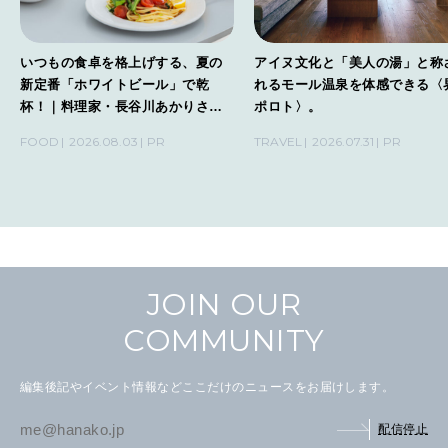
いつもの食卓を格上げする、夏の
アイヌ文化と「美人の湯」と称
新定番「ホワイトビール」で乾
れるモール温泉を体感できる〈
杯！｜料理家・長谷川あかりさん
ポロト〉。
の気取らないおもてなし。
FOOD
2026.08.03
PR
TRAVEL
2026.07.31
PR
JOIN OUR
COMMUNITY
編集後記やイベント情報などここだけのニュースをお届けします。
配信停止