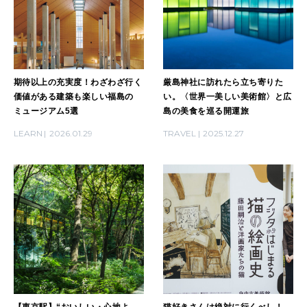
期待以上の充実度！わざわざ行く
厳島神社に訪れたら立ち寄りた
価値がある建築も楽しい福島の
い。〈世界一美しい美術館〉と広
ミュージアム5選
島の美食を巡る開運旅
LEARN
2026.01.29
TRAVEL
2025.12.27
【東京駅】“おいしい・心地よ
猫好きさんは絶対に行くべし！