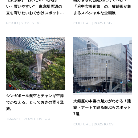
い・買いやすい”｜東京駅周辺の
「府中市美術館」の、猫絵画が集
立ち寄りたいおでかけスポットと
まるスペシャルな企画展
気の利く手土産など27選
FOOD
2025.12.06
CULTURE
2025.11.28
シンガポール航空とチャンギ空港
大銀座の本当の魅力がわかる！建
でかなえる、とっておきの寄り道
築・アートで巡る銀ぶらスポット
旅。
7選
TRAVEL
2025.11.05
PR
CULTURE
2025.10.09