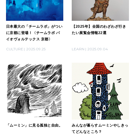
日本最大の「チームラボ」がつい
【2025年】全国のわざわざ行き
に京都に登場！〈チームラボ バ
たい展覧会情報22選
イオヴォルテックス 京都〉
CULTURE
2025.09.25
LEARN
2025.09.04
「ムーミン」に見る孤独と自由。
みんなが暮らすムーミンやしきっ
てどんなところ？