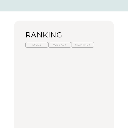
RANKING
DAILY
WEEKLY
MONTHLY
暑いから食べたくなる。
「来たぞ、トイトレ」|
「来たぞ、トイトレ」|
わざわざ行きたいラーメ
弘中綾香の「純度
弘中綾香の「純度
ン13選｜プロが選ぶベス
100%」～第141回～
100%」～第141回～
ト3、大井町の人気店、
ご当地ラーメン
LEARN
LEARN
FOOD
No.1259『北海道 おいし
No.1259『北海道 おいし
【あんこ】一度は食べた
く遊ぶ、夏のご褒美
く遊ぶ、夏のご褒美
い名店13選｜どら焼き・
旅。』
旅。』
おはぎほか
FOOD