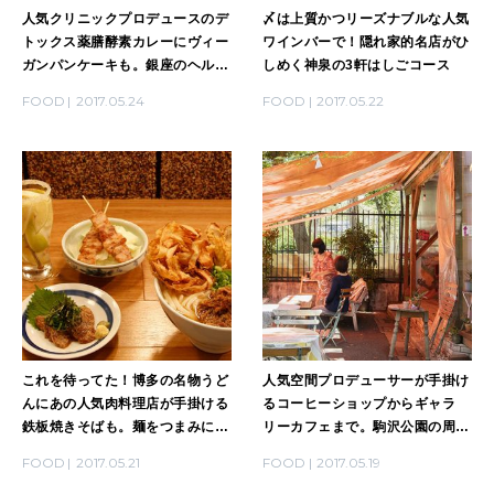
人気クリニックプロデュースのデ
〆は上質かつリーズナブルな人気
トックス薬膳酵素カレーにヴィー
ワインバーで！隠れ家的名店がひ
ガンパンケーキも。銀座のヘル
しめく神泉の3軒はしごコース
シーランチ4店
FOOD
2017.05.24
FOOD
2017.05.22
これを待ってた！博多の名物うど
人気空間プロデューサーが手掛け
んにあの人気肉料理店が手掛ける
るコーヒーショップからギャラ
鉄板焼きそばも。麺をつまみに飲
リーカフェまで。駒沢公園の周り
める3軒
にあるカフェ4店
FOOD
2017.05.21
FOOD
2017.05.19