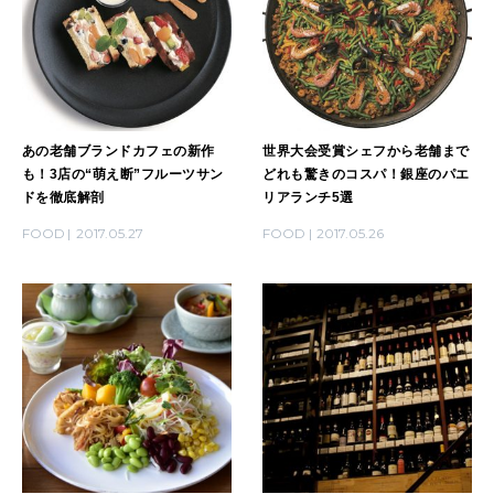
2026年2月号「良運を掴む 新・開運術。」
2026年1月号「猫がいれば、幸せ」
2025年12月号「お酒の新常識。」
あの老舗ブランドカフェの新作
世界大会受賞シェフから老舗まで
も！3店の“萌え断”フルーツサン
どれも驚きのコスパ！銀座のパエ
ドを徹底解剖
リアランチ5選
FOOD
2017.05.27
FOOD
2017.05.26