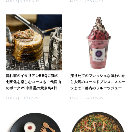
FOOD
2017.06.02
FOOD
2017.05.30
MAGAZINE
特集
2026年9月号「北海道 おいしく遊ぶ、夏のご褒美旅。」
2026年8月号『お茶の時間です。』
MAGAZINE
MOOK
2026年7月号「鎌倉 ローカルが 教えてくれた 本当の歩き方。」
隠れ家のイタリアンBBQに鶏の
搾りたてのフレッシュな味わいか
2026年6月号「大銀座 トレンドが生まれる 新しい一流店へ。」
七変化を楽しむコースも！代官山
ら人気のコールドプレス、スムー
のポークVS中目黒の焼き鳥4軒
ジまで！都内のフルーツジュース
FOLLOW US!
スタンドガイド
2026年5月号「“大好き”に出会いに。韓国」
FOOD
2017.05.29
FOOD
2017.05.28
2026年4月号「未来をつくる、学びの教科書。」
2026年3月号「スイーツ予想図 2026」