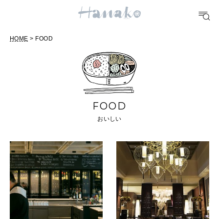
FOOD
おいしい
HOME
> FOOD
TRAVEL
どこ行く？
FOOD
おいしい
FORTUNE
明日のわたし
[12星座別] Weekly Holoscope
HEALTH
[12星座別] Monthly Love Holoscope
自分にやさしく
女神まり愛のタロットメッセージ