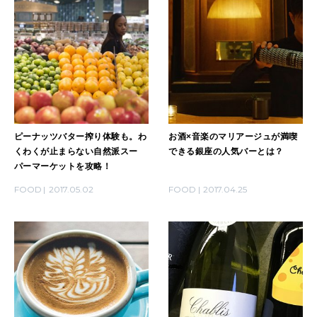
ピーナッツバター搾り体験も。わ
お酒×音楽のマリアージュが満喫
くわくが止まらない自然派スー
できる銀座の人気バーとは？
パーマーケットを攻略！
FOOD
2017.05.02
FOOD
2017.04.25