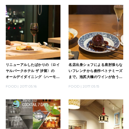
リニューアルしたばかりの〈ロイ
名店出身シェフによる肩肘張らな
ヤルパークホテル ザ 汐留〉の
いフレンチから創作ベトナミーズ
オールデイダイニング〈ハーモ
まで。池尻大橋のワインが合う上
ニー〉を体験！
質な4軒
FOOD
2017.05.16
FOOD
2017.05.15