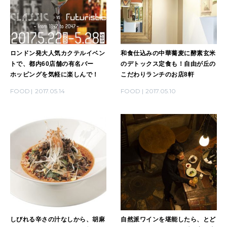
ロンドン発大人気カクテルイベン
和食仕込みの中華蕎麦に酵素玄米
トで、都内60店舗の有名バー
のデトックス定食も！自由が丘の
ホッピングを気軽に楽しんで！
こだわりランチのお店8軒
FOOD
2017.05.14
FOOD
2017.05.10
しびれる辛さの汁なしから、胡麻
自然派ワインを堪能したら、とど