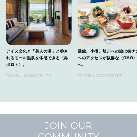
アイヌ文化と「美人の湯」と称さ
函館、小樽、旭川への旅は街ナ
れるモール温泉を体感できる〈界
へのアクセスが抜群な〈OMO
ポロト〉。
へ。
TRAVEL
2026.07.31
PR
TRAVEL
2026.07.31
PR
JOIN OUR
COMMUNITY