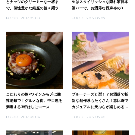
とナッツのクリーミーな一杯ま
めはスタイリッシュな隠れ家日本
で。個性豊かな銀座の担々麺ラン
酒バーで。お洒落な西麻布の3軒
チ8選
はしごコース
FOOD
2017.05.08
FOOD
2017.05.07
こだわりの鴨×ワインから〆は酸
ブルーチーズと梨！？お洒落で斬
辣湯麵で！グルメな街、中目黒を
新な創作系もたくさん！恵比寿で
満喫する3軒はしごコース
カジュアルに天ぷらが楽しめるバ
ル3軒
FOOD
2017.05.06
FOOD
2017.05.05