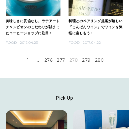
美味しさに妥協なし。ラテアート
料理とのペアリング提案が嬉しい
チャンピオンのこだわりが詰まっ
「こんばんワイン」でワインを気
たコーヒーショップに注目！
軽に楽しもう！
FOOD
2017.04.23
FOOD
2017.04.22
1
…
276
277
278
279
280
Pick Up