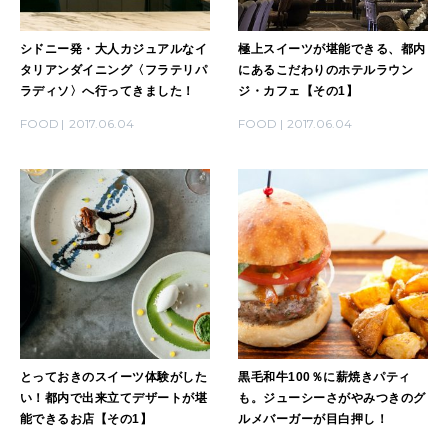
LEARN
算命学がわかる今月のあなた
知る、考える
シドニー発・大人カジュアルなイ
極上スイーツが堪能できる、都内
タリアンダイニング〈フラテリパ
にあるこだわりのホテルラウン
ラディソ〉へ行ってきました！
ジ・カフェ【その1】
MAMA
FOOD
2017.06.04
FOOD
2017.06.04
ママもいろいろ
SUSTAINABLE
わたしができること
CULTURE
自分を耕す
とっておきのスイーツ体験がした
黒毛和牛100％に薪焼きパティ
い！都内で出来立てデザートが堪
も。ジューシーさがやみつきのグ
WORK&MONEY
能できるお店【その1】
ルメバーガーが目白押し！
いい人生って？