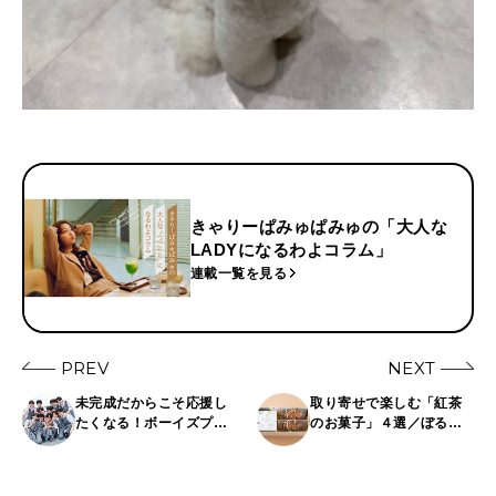
きゃりーぱみゅぱみゅの「大人な
LADYになるわよコラム」
連載一覧を見る
PREV
NEXT
未完成だからこそ応援し
取り寄せで楽しむ「紅茶
たくなる！ボーイズプロ
のお菓子」４選／ぼる
ジェクト「Cloud ten」お
塾・田辺智加のスイー
披露目イベントリポート
ツ“推しエントリー”
｜「zero to ten」第6回