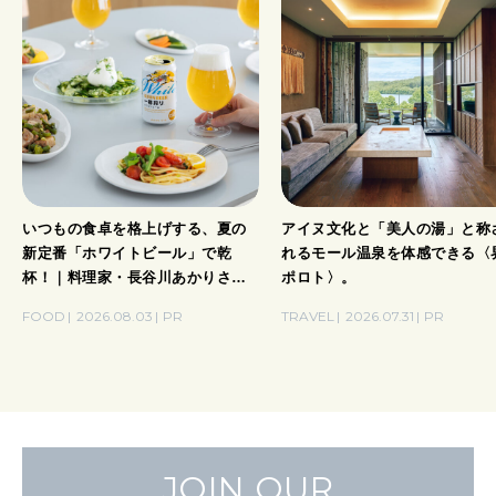
いつもの食卓を格上げする、夏の
アイヌ文化と「美人の湯」と称
新定番「ホワイトビール」で乾
れるモール温泉を体感できる〈
杯！｜料理家・長谷川あかりさん
ポロト〉。
の気取らないおもてなし。
FOOD
2026.08.03
PR
TRAVEL
2026.07.31
PR
JOIN OUR