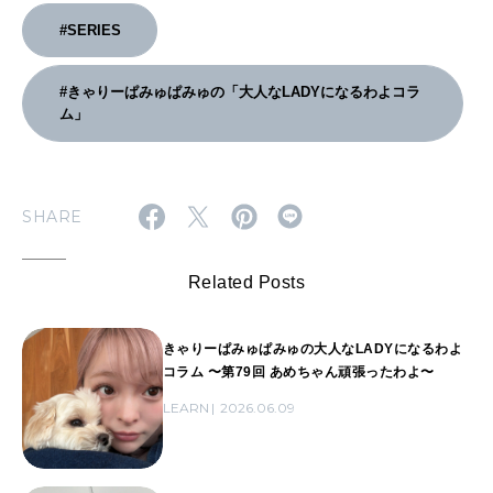
#SERIES
#きゃりーぱみゅぱみゅの「大人なLADYになるわよコラ
ム」
SHARE
Related Posts
きゃりーぱみゅぱみゅの大人なLADYになるわよ
コラム 〜第79回 あめちゃん頑張ったわよ〜
LEARN
2026.06.09