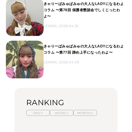
きゃりーぱみゅぱみゅの大人なLADYになるわよ
コラム 〜第78回 保護者懇談会でしくじったわ
よ〜
LEARN
2026.04.25
きゃりーぱみゅぱみゅの大人なLADYになるわよ
コラム 〜第77回 諦め上手になったわよ〜
LEARN
2026.04.03
RANKING
DAILY
WEEKLY
MONTHLY
暑いから食べたくなる。