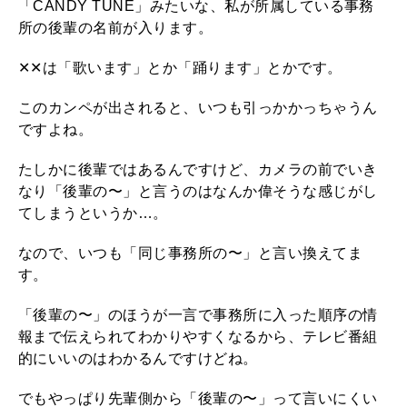
「CANDY TUNE」みたいな、私が所属している事務
輩
所の後輩の名前が入ります。
に
✕✕は「歌います」とか「踊ります」とかです。
な
っ
このカンペが出されると、いつも引っかかっちゃうん
ですよね。
た
わ
たしかに後輩ではあるんですけど、カメラの前でいき
なり「後輩の〜」と言うのはなんか偉そうな感じがし
よ
てしまうというか…。
〜
なので、いつも「同じ事務所の〜」と言い換えてま
す。
「後輩の〜」のほうが一言で事務所に入った順序の情
報まで伝えられてわかりやすくなるから、テレビ番組
的にいいのはわかるんですけどね。
でもやっぱり先輩側から「後輩の〜」って言いにくい