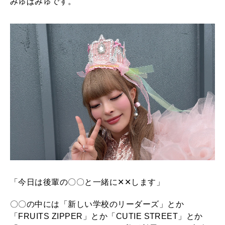
2026年5月号「“大好き”に出会いに。韓国」
みゅぱみゅです。
ラ
ム
2026年4月号「未来をつくる、学びの教科書。」
〜
2026年3月号「スイーツ予想図 2026」
第
8
2026年2月号「良運を掴む 新・開運術。」
0
2026年1月号「猫がいれば、幸せ」
回
い
2025年12月号「お酒の新常識。」
つ
の
間
「今日は後輩の〇〇と一緒に✕✕します」
に
か
〇〇の中には「新しい学校のリーダーズ」とか
「FRUITS ZIPPER」とか「CUTIE STREET」とか
先