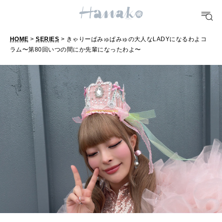
[12星座別] Weekly Holoscope
HEALTH
[12星座別] Monthly Love Holoscope
自分にやさしく
HOME
>
SERIES
> きゃりーぱみゅぱみゅの大人なLADYになるわよコ
女神まり愛のタロットメッセージ
ラム〜第80回いつの間にか先輩になったわよ〜
き
LEARN
ゃ
算命学がわかる今月のあなた
知る、考える
り
ー
MAMA
ぱ
ママもいろいろ
み
ゅ
SUSTAINABLE
ぱ
わたしができること
み
ゅ
の
CULTURE