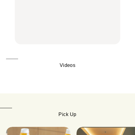
【2026年最新】横浜の絶
【2026年最新】横浜の絶
No.1259『北海道 おいし
品ランチ29選｜横浜駅周
品ランチ29選｜横浜駅周
く遊ぶ、夏のご褒美
辺、みなとみらい、横浜
辺、みなとみらい、横浜
旅。』
中華街、和食、洋食ほか
中華街、和食、洋食ほか
FOOD
FOOD
Videos
Pick Up