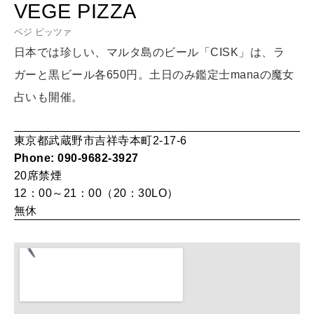
VEGE PIZZA
LEARN
算命学がわかる今月のあなた
知る、考える
ベジ ピッツァ
日本では珍しい、マルタ島のビール「CISK」は、ラ
ガーと黒ビール各650円。土日のみ鑑定士manaの魔女
MAMA
占いも開催。
ママもいろいろ
東京都武蔵野市吉祥寺本町2-17-6
SUSTAINABLE
Phone: 090-9682-3927
わたしができること
20席
禁煙
12：00～21：00（20：30LO）
無休
CULTURE
自分を耕す
WORK&MONEY
いい人生って？