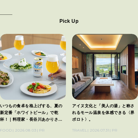
Pick Up
いつもの食卓を格上げする、夏の
アイヌ文化と「美人の湯」と称さ
新定番「ホワイトビール」で乾
れるモール温泉を体感できる〈界
杯！｜料理家・長谷川あかりさん
ポロト〉。
の気取らないおもてなし。
FOOD
2026.08.03
PR
TRAVEL
2026.07.31
PR