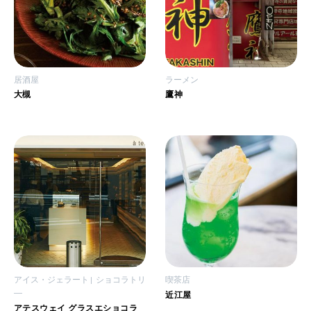
居酒屋
ラーメン
大槻
鷹神
アイス・ジェラート
ショコラトリ
喫茶店
―
近江屋
アテスウェイ グラスエショコラ