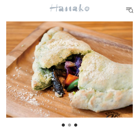
10 CATEGORIES
FOOD
おいしい
TRAVEL
どこ行く？
FORTUNE
明日のわたし
[12星座別] Weekly Holoscope
HEALTH
[12星座別] Monthly Love Holoscope
自分にやさしく
女神まり愛のタロットメッセージ