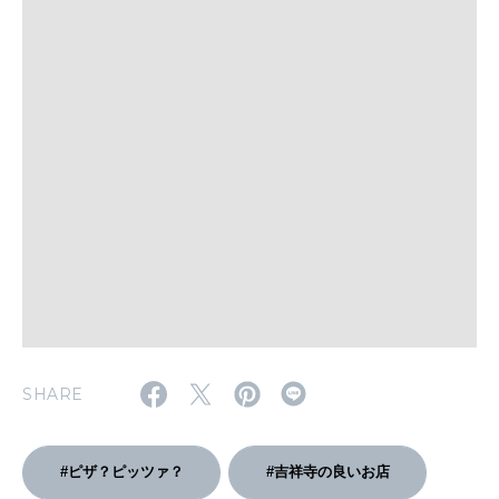
MAGAZINE
特集
2026年9月号「北海道 おいしく遊ぶ、夏のご褒美旅。」
2026年8月号『お茶の時間です。』
MAGAZINE
MOOK
2026年7月号「鎌倉 ローカルが 教えてくれた 本当の歩き方。」
2026年6月号「大銀座 トレンドが生まれる 新しい一流店へ。」
FOLLOW US!
2026年5月号「“大好き”に出会いに。韓国」
SHARE
2026年4月号「未来をつくる、学びの教科書。」
#ピザ？ピッツァ？
#吉祥寺の良いお店
2026年3月号「スイーツ予想図 2026」