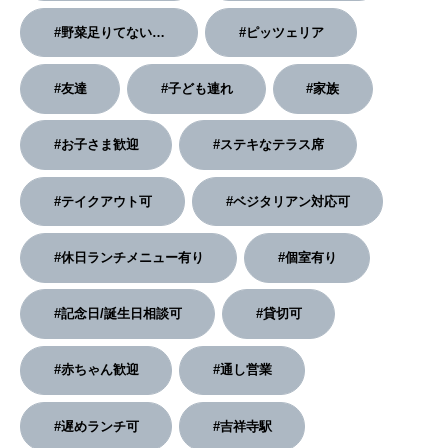
#野菜足りてない…
#ピッツェリア
2026年2月号「良運を掴む 新・開運術。」
2026年1月号「猫がいれば、幸せ」
#友達
#子ども連れ
#家族
2025年12月号「お酒の新常識。」
#お子さま歓迎
#ステキなテラス席
#テイクアウト可
#ベジタリアン対応可
#休日ランチメニュー有り
#個室有り
#記念日/誕生日相談可
#貸切可
#赤ちゃん歓迎
#通し営業
#遅めランチ可
#吉祥寺駅