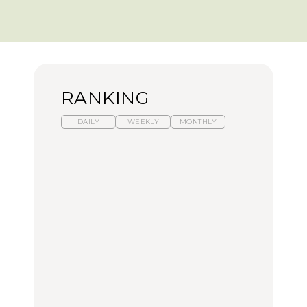
RANKING
DAILY
WEEKLY
MONTHLY
暑いから食べたくなる。
【東京近郊】日帰りひと
「来たぞ、トイトレ」|
わざわざ行きたいラーメ
り旅スポット5選｜館
弘中綾香の「純度
ン13選｜プロが選ぶベス
山、前橋、日光など
100%」～第141回～
ト3、大井町の人気店、
ご当地ラーメン
TRAVEL
LEARN
FOOD
No.1259『北海道 おいし
No.1259『北海道 おいし
【あんこ】一度は食べた
く遊ぶ、夏のご褒美
く遊ぶ、夏のご褒美
い名店13選｜どら焼き・
旅。』
旅。』
おはぎほか
FOOD