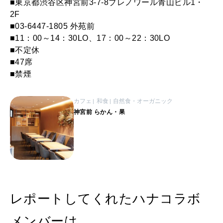
■東京都渋谷区神宮前3-7-8ブレノワール青山ビル1・
2F
■03-6447-1805 外苑前
■11：00～14：30LO、17：00～22：30LO
■不定休
■47席
■禁煙
カフェ
和食
自然食・オーガニック
神宮前 らかん・果
レポートしてくれたハナコラボ
メンバーは…