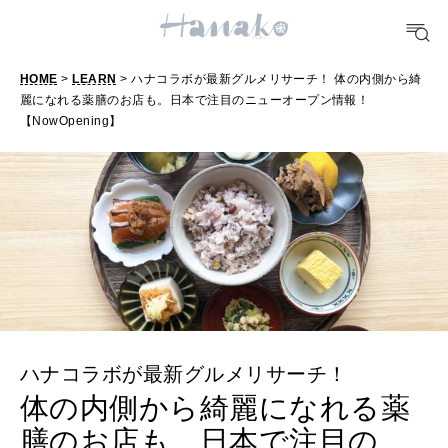
どこ行く？
HOME
>
LEARN
> ハナコラボが最新グルメリサーチ！ 体の内側から綺
FORTUNE
麗になれる薬膳のお店も。日本で注目のニューオープン情報！
明日のわたし
【NowOpening】
[12星座別] Weekly Holoscope
HEALTH
[12星座別] Monthly Love Holoscope
自分にやさしく
女神まり愛のタロットメッセージ
LEARN
算命学がわかる今月のあなた
知る、考える
ハナコラボが最新グルメリサーチ！
MAMA
体の内側から綺麗になれる薬
ママもいろいろ
膳のお店も。日本で注目の