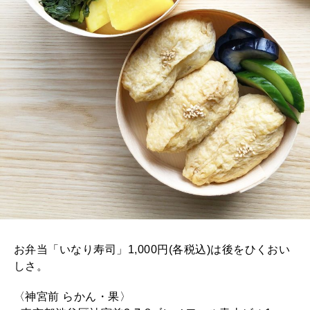
お弁当「いなり寿司」1,000円(各税込)は後をひくおい
しさ。
〈神宮前 らかん・果〉