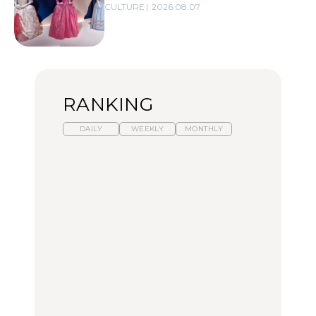
CULTURE
2026.08.07
RANKING
DAILY
WEEKLY
MONTHLY
暑いから食べたくなる。
【東京近郊】日帰りひと
「来たぞ、トイトレ」|
わざわざ行きたいラーメ
り旅スポット5選｜館
弘中綾香の「純度
ン13選｜プロが選ぶベス
山、前橋、日光など
100%」～第141回～
ト3、大井町の人気店、
ご当地ラーメン
TRAVEL
LEARN
FOOD
No.1259『北海道 おいし
No.1259『北海道 おいし
【あんこ】一度は食べた
く遊ぶ、夏のご褒美
く遊ぶ、夏のご褒美
い名店13選｜どら焼き・
旅。』
旅。』
おはぎほか