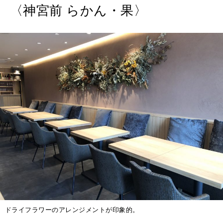
2026年8月号『お茶の時間です。』
〈神宮前 らかん・果〉
MAGAZINE
MOOK
2026年7月号「鎌倉 ローカルが 教えてくれた 本当の歩き方。」
2026年6月号「大銀座 トレンドが生まれる 新しい一流店へ。」
FOLLOW US!
2026年5月号「“大好き”に出会いに。韓国」
2026年4月号「未来をつくる、学びの教科書。」
2026年3月号「スイーツ予想図 2026」
2026年2月号「良運を掴む 新・開運術。」
2026年1月号「猫がいれば、幸せ」
2025年12月号「お酒の新常識。」
ドライフラワーのアレンジメントが印象的。