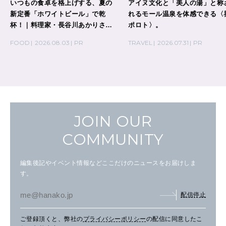
いつもの食卓を格上げする、夏の
アイヌ文化と「美人の湯」と称
新定番「ホワイトビール」で乾
れるモール温泉を体感できる〈
杯！｜料理家・長谷川あかりさん
ポロト〉。
の気取らないおもてなし。
FOOD
2026.08.03
PR
TRAVEL
2026.07.31
PR
JOIN OUR
COMMUNITY
編集後記やイベント情報などここだけのニュースをお届けしま
す。
配信停止
ご登録頂くと、弊社の
プライバシーポリシー
の配信に同意したこ