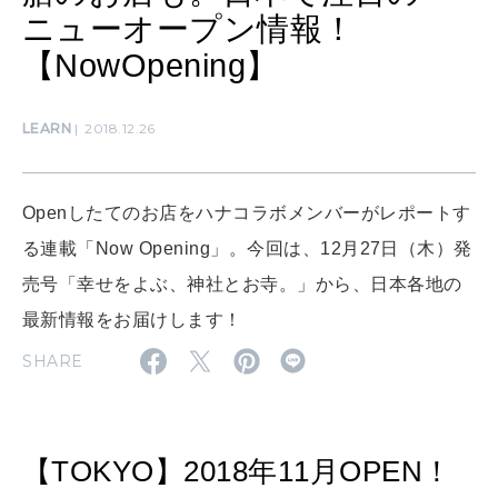
ニューオープン情報！
SUSTAINABLE
【NowOpening】
わたしができること
LEARN
2018.12.26
CULTURE
自分を耕す
Openしたてのお店をハナコラボメンバーがレポートす
る連載「Now Opening」。今回は、12月27日（木）発
WORK&MONEY
いい人生って？
売号「幸せをよぶ、神社とお寺。」から、日本各地の
最新情報をお届けします！
SHARE
MAGAZINE
特集
2026年9月号「北海道 おいしく遊ぶ、夏のご褒美旅。」
【TOKYO】2018年11月OPEN！