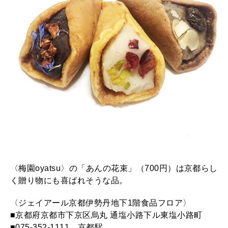
〈梅園oyatsu〉の「あんの花束」（700円）は京都らし
く贈り物にも喜ばれそうな品。
〈ジェイアール京都伊勢丹地下1階食品フロア〉
■京都府京都市下京区烏丸 通塩小路下ル東塩小路町
■075-352-1111 京都駅