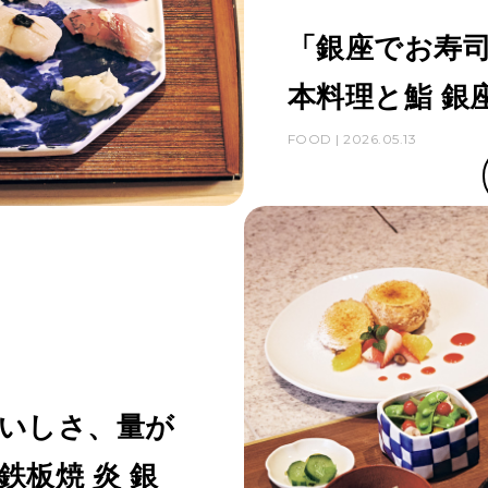
「銀座でお寿
本料理と鮨 銀
FOOD | 2026.05.13
いしさ、量が
板焼 炎 銀