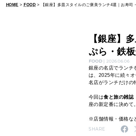
ら
HOME
>
FOOD
> 【銀座】多皿スタイルのご褒美ランチ4選｜お寿司
・
鉄
板
【銀座】多
焼
ぷら・鉄板
き
・
FOOD
2026.06.06
銀座の名店でランチ
蕎
は、2025年に続
麦
名店がランチだけの
今回は
食と旅の雑誌『
座の新定番に決めて
※店舗情報・価格な
SHARE