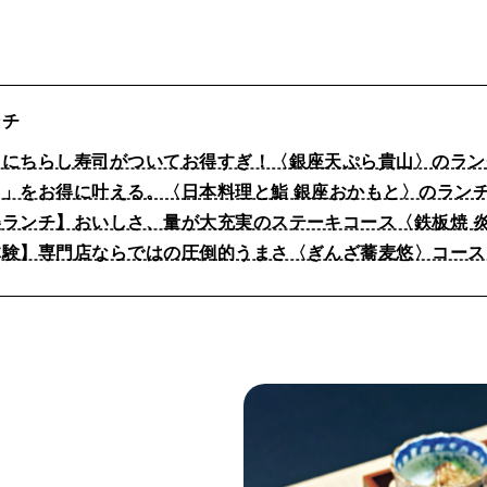
ンチ
らにちらし寿司がついてお得すぎ！〈銀座天ぷら貴山〉のラン
」をお得に叶える。〈日本料理と鮨 銀座おかもと〉のラン
ランチ】おいしさ、量が大充実のステーキコース〈鉄板焼 炎
体験】専門店ならではの圧倒的うまさ〈ぎんざ蕎麦悠〉コース