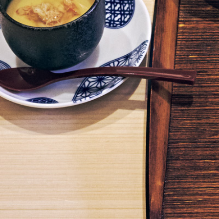
美
ラ
ン
チ
4
選
｜
お
寿
司
・
天
ぷ