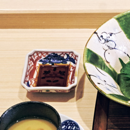
【
銀
座
】
多
皿
ス
タ
イ
ル
の
ご
褒