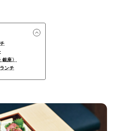
チ
チ
 銀座〉
ランチ