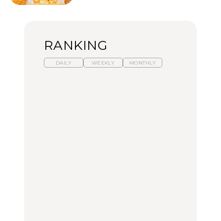
RANKING
DAILY
WEEKLY
MONTHLY
【福島】わざわざ食べに
暑いから食べたくなる。
「来たぞ、トイトレ」|
行きたいご当地グルメ23
わざわざ行きたいラーメ
弘中綾香の「純度
選｜ラーメン、餃子、そ
ン13選｜プロが選ぶベス
100%」～第141回～
ばほか
ト3、大井町の人気店、
ご当地ラーメン
FOOD
LEARN
FOOD
【東京近郊】日帰りひと
【東京近郊】日帰りひと
【あんこ】一度は食べた
り旅スポット5選｜館
り旅スポット5選｜館
い名店13選｜どら焼き・
山、前橋、日光など
山、前橋、日光など
おはぎほか
TRAVEL
TRAVEL
FOOD
【福島】わざわざ食べに
「来たぞ、トイトレ」|
「来たぞ、トイトレ」|
行きたいご当地グルメ23