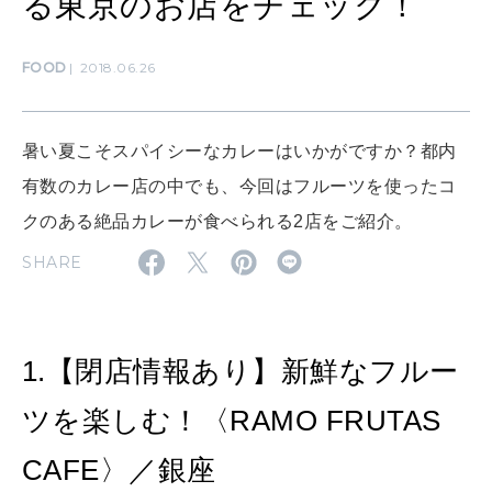
る東京のお店をチェック！
MAMA
FOOD
2018.06.26
ママもいろいろ
暑い夏こそスパイシーなカレーはいかがですか？都内
SUSTAINABLE
有数のカレー店の中でも、今回はフルーツを使ったコ
わたしができること
クのある絶品カレーが食べられる2店をご紹介。
SHARE
CULTURE
自分を耕す
1.【閉店情報あり】新鮮なフルー
WORK&MONEY
いい人生って？
ツを楽しむ！〈RAMO FRUTAS
CAFE〉／銀座