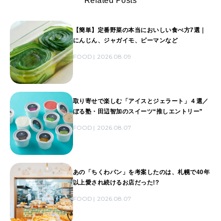
Related Posts
【簡単】定番野菜の本当においしい食べ方7選｜
にんじん、ジャガイモ、ピーマンなど
FOOD
2026.08.09
取り寄せで楽しむ「アイスとジェラート」４選／
ぼる塾・田辺智加のスイーツ“推しエントリー”
FOOD
2026.08.07
あの「ちくわパン」を考案したのは、札幌で40年
以上愛され続けるお店だった!?
FOOD
2026.08.07