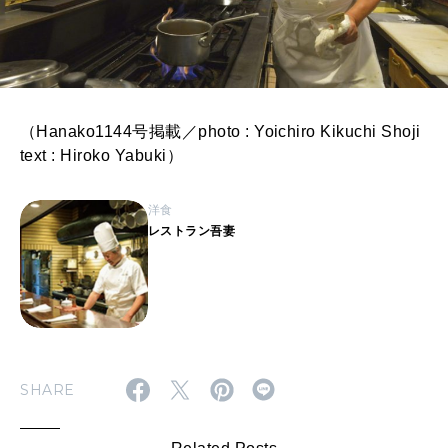
（Hanako1144号掲載／photo : Yoichiro Kikuchi Shoji
text : Hiroko Yabuki）
洋食
レストラン吾妻
SHARE