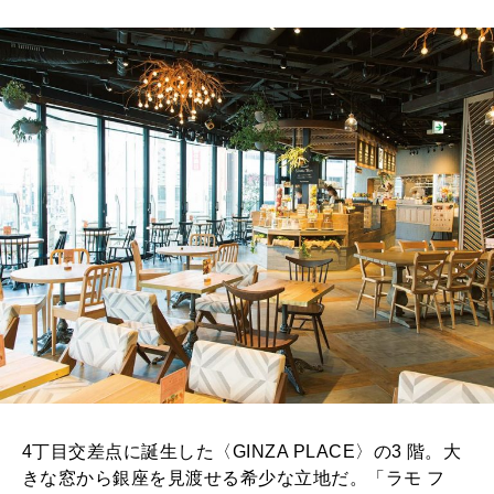
MAGAZINE
特集
2026年9月号「北海道 おいしく遊ぶ、夏のご褒美旅。」
2026年8月号『お茶の時間です。』
MAGAZINE
MOOK
2026年7月号「鎌倉 ローカルが 教えてくれた 本当の歩き方。」
2026年6月号「大銀座 トレンドが生まれる 新しい一流店へ。」
FOLLOW US!
2026年5月号「“大好き”に出会いに。韓国」
2026年4月号「未来をつくる、学びの教科書。」
2026年3月号「スイーツ予想図 2026」
2026年2月号「良運を掴む 新・開運術。」
4丁目交差点に誕生した〈GINZA PLACE〉の3 階。大
きな窓から銀座を見渡せる希少な立地だ。「ラモ フ