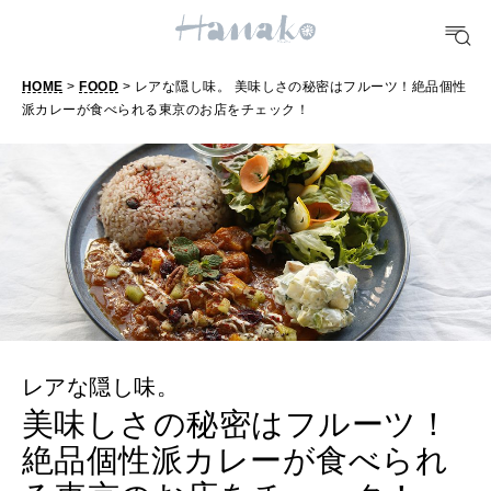
おいしい
HOME
>
FOOD
> レアな隠し味。 美味しさの秘密はフルーツ！絶品個性
TRAVEL
派カレーが食べられる東京のお店をチェック！
どこ行く？
FORTUNE
明日のわたし
[12星座別] Weekly Holoscope
HEALTH
[12星座別] Monthly Love Holoscope
自分にやさしく
レアな隠し味。
女神まり愛のタロットメッセージ
美味しさの秘密はフルーツ！
LEARN
算命学がわかる今月のあなた
絶品個性派カレーが食べられ
知る、考える