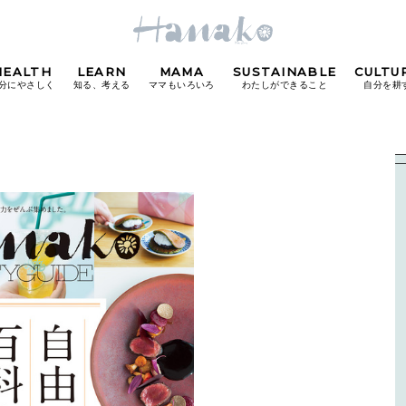
HEALTH
LEARN
MAMA
SUSTAINABLE
CULTU
分にやさしく
知る、考える
ママもいろいろ
わたしができること
自分を耕
POPULAR TAGS
#カフェ
#朝ごはん
#開運
#東京駅
#銀座
#
り
FOLLOW US!