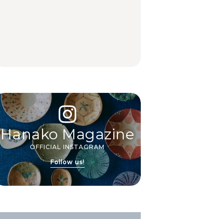
いつもの食卓を格上げ
いつもの食卓を格上げ
【2026年最新】横浜の
する、夏の新定番「ホ
する、夏の新定番「ホ
絶品ランチ29選｜横浜
ワイトビール」で乾
ワイトビール」で乾
駅周辺、みなとみら
杯！｜料理家・長谷川
杯！｜料理家・長谷川
い、横浜中華街、和
あかりさんの気取らな
あかりさんの気取らな
食、洋食ほか
FOOD | PR
FOOD | PR
FOOD
いおもてなし。
いおもてなし。
Hanako Magazine
OFFICIAL INSTAGRAM
Follow us!