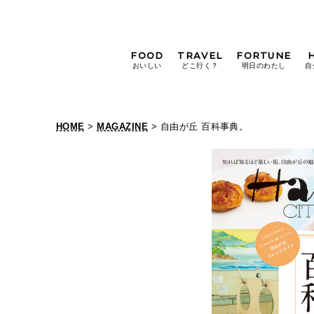
FOOD
TRAVEL
FORTUNE
おいしい
どこ行く？
明日のわたし
自
[12星座別] Weekly
Holoscope
HOME
>
MAGAZINE
> 自由が丘 百科事典。
[12星座別] Monthly
Holoscope
#手土産
#シュークリーム
#パン
女神まり愛の
タロットメッセージ
#京都
[算命学] 星読みハナコの月巡