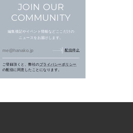
JOIN OUR
COMMUNITY
まだ見ぬ夏景色に会いにニセ
文筆家・甲斐みのりさんが行
アイ
編集後記やイベント情報などここだけの
コへ。
く花咲線の旅。
畔の
ニュースをお届けします。
配信停止
TRAVEL
2026.07.30
PR
TRAVEL
2026.07.30
PR
LE
ご登録頂くと、弊社の
プライバシーポリシー
の配信に同意したことになります。