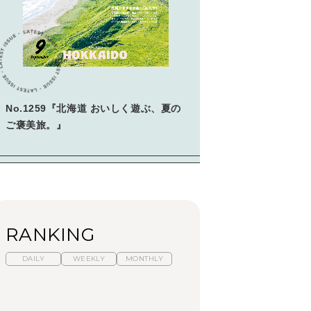
学びの教科書。」
2026年3月号「スイーツ予想図
2026」
2026年2月号「良運を掴む
新・開運術。」
No.1259『北海道 おいしく遊ぶ、夏の
2026年1月号「猫がいれば、幸
せ」
ご褒美旅。』
2025年12月号「お酒の新常
識。」
RANKING
DAILY
WEEKLY
MONTHLY
【2026年夏】マリーア
暑いから食べたくな
「来たぞ、トイトレ」|