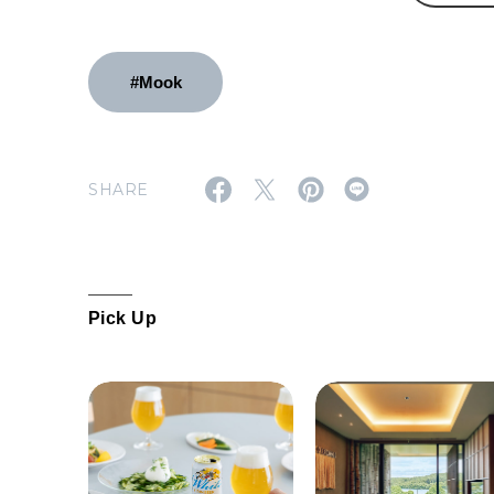
#Mook
SHARE
Pick Up