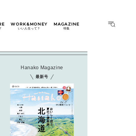
RE
WORK&MONEY
MAGAZINE
MAGAZINE
MOOK
す
いい人生って？
特集
2026年9月号「北海道 おいし
く遊ぶ、夏のご褒美旅。」
2026年8月号『お茶の時間で
す。』
Hanako Magazine
日本橋
#中目黒
#吉祥寺
#横浜
2026年7月号「鎌倉 ローカル
最新号
が 教えてくれた 本当の歩き
方。」
2026年6月号「大銀座 トレン
ドが生まれる 新しい一流店
へ。」
2026年5月号「“大好き”に出
会いに。韓国」
2026年4月号「未来をつくる、