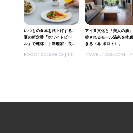
ホワイト
いつもの食卓を格上げする、
アイヌ文化と「美人の湯
。料理
夏の新定番「ホワイトビー
称されるモール温泉を体
ん考案の
ル」で乾杯！｜料理家・長谷
きる〈界 ポロト〉。
川あかりさんの気取らないお
03
PR
FOOD
2026.08.03
PR
TRAVEL
2026.07.31
P
もてなし。