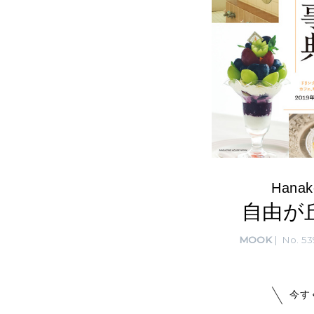
Hanak
自由が
MOOK
No. 53
今す