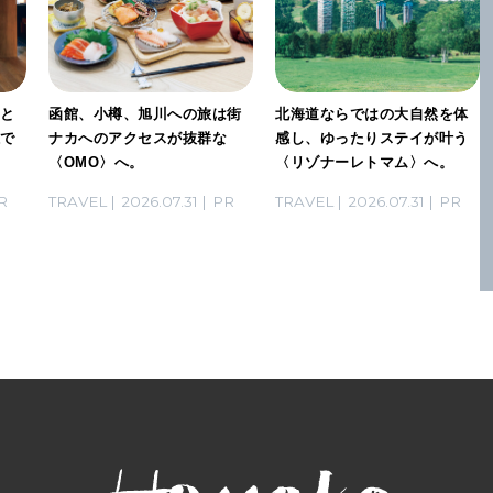
」と
函館、小樽、旭川への旅は街
北海道ならではの大自然を体
感で
ナカへのアクセスが抜群な
感し、ゆったりステイが叶う
〈OMO〉へ。
〈リゾナーレトマム〉へ。
R
TRAVEL
2026.07.31
PR
TRAVEL
2026.07.31
PR