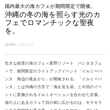
LEARN
算命学がわかる今月のあなた
国内最大の海カフェが期間限定で開催。
知る、考える
沖縄の冬の海を照らす光のカ
フェでロマンチックな聖夜
MAMA
を。
ママもいろいろ
LEARN
2021.11.26
SUSTAINABLE
わたしができること
壮大な絶景の海カフェ＜星野リゾート バンタカフェ
＞で、期間限定のライトアップイベント「イルミーバ
CULTURE
ンタ 海辺の夜あかり」が開催される。「イルミーバ
自分を耕す
ンタ」とは沖縄の方言で「海を見る崖」と今回のイベ
ントに実施されるイルミネーションを合わせた言葉。
WORK&MONEY
崖の上にあるカフェで目の前に広がるのは、キラキラ
いい人生って？