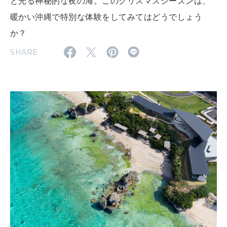
と光る神秘的な夜の海。このクリスマスシーズンは、
暖かい沖縄で特別な体験をしてみてはどうでしょう
MAGAZINE
か？
特集
SHARE
2026年9月号「北海道 おいしく遊ぶ、夏のご褒美旅。」
2026年8月号『お茶の時間です。』
MAGAZINE
MOOK
2026年7月号「鎌倉 ローカルが 教えてくれた 本当の歩き方。」
2026年6月号「大銀座 トレンドが生まれる 新しい一流店へ。」
FOLLOW US!
2026年5月号「“大好き”に出会いに。韓国」
2026年4月号「未来をつくる、学びの教科書。」
2026年3月号「スイーツ予想図 2026」