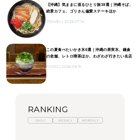
【沖縄】気ままに巡るひとり旅38選｜沖縄そば、
絶景カフェ、ゴリさん偏愛ステーキほか
TRAVEL
2026.07.14
この夏食べたいかき氷6選｜沖縄の果実氷、鎌倉
の老舗、レトロ喫茶ほか、わざわざ行きたい名店
FOOD
2026.06.19
RANKING
DAILY
WEEKLY
MONTHLY