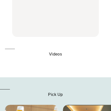
いつもの食卓を格上げす
【2026年最新】横浜の絶
行列に並んででも食べる
る、夏の新定番「ホワイ
品ランチ29選｜横浜駅周
べし！喜多方ラーメンの
トビール」で乾杯！｜料
辺、みなとみらい、横浜
名店3選
理家・長谷川あかりさん
中華街、和食、洋食ほか
の気取らないおもてな
FOOD
FOOD | PR
FOOD
し。
Videos
Pick Up