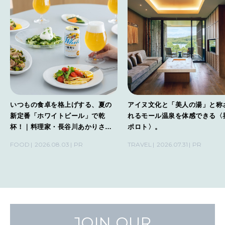
いつもの食卓を格上げする、夏の
アイヌ文化と「美人の湯」と称
新定番「ホワイトビール」で乾
れるモール温泉を体感できる〈
杯！｜料理家・長谷川あかりさん
ポロト〉。
の気取らないおもてなし。
FOOD
2026.08.03
PR
TRAVEL
2026.07.31
PR
JOIN OUR