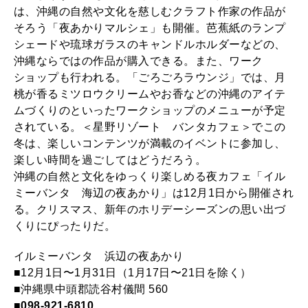
は、沖縄の自然や文化を慈しむクラフト作家の作品が
そろう「夜あかりマルシェ」も開催。芭蕉紙のランプ
シェードや琉球ガラスのキャンドルホルダーなどの、
沖縄ならではの作品が購入できる。また、ワーク
ショップも行われる。「ごろごろラウンジ」では、月
桃が香るミツロウクリームやお香などの沖縄のアイテ
ムづくりのといったワークショップのメニューが予定
されている。＜星野リゾート バンタカフェ＞でこの
冬は、楽しいコンテンツが満載のイベントに参加し、
楽しい時間を過ごしてはどうだろう。
沖縄の自然と文化をゆっくり楽しめる夜カフェ「イル
ミーバンタ 海辺の夜あかり」は12月1日から開催され
る。クリスマス、新年のホリデーシーズンの思い出づ
くりにぴったりだ。
イルミーバンタ 浜辺の夜あかり
■12月1日〜1月31日（1月17日〜21日を除く）
■沖縄県中頭郡読谷村儀間 560
■
098-921-6810