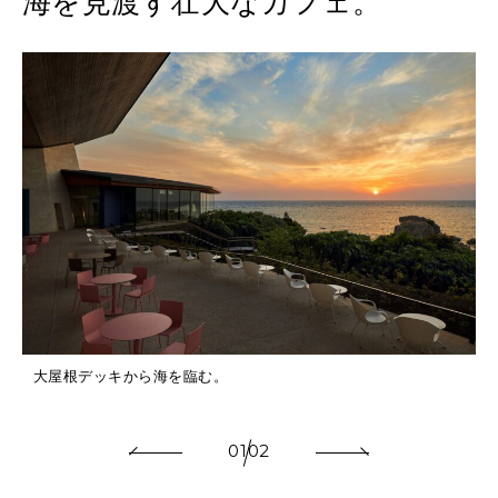
海を見渡す壮大なカフェ。
大屋根デッキから海を臨む。
01
02