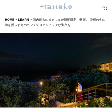
FOOD
おいしい
HOME
>
LEARN
> 国内最大の海カフェが期間限定で開催。 沖縄の冬の
海を照らす光のカフェでロマンチックな聖夜を。
TRAVEL
どこ行く？
FORTUNE
明日のわたし
[12星座別] Weekly Holoscope
HEALTH
[12星座別] Monthly Love Holoscope
自分にやさしく
女神まり愛のタロットメッセージ