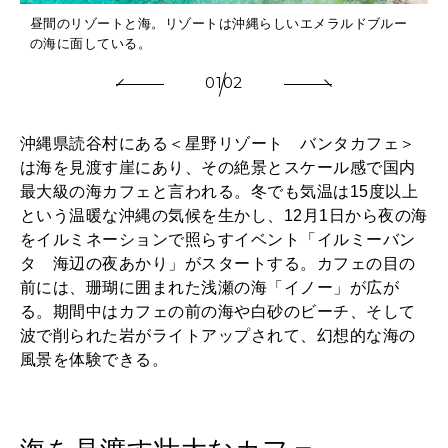
2026年2月号「良運を掴む 新・開運術。」
昼間のリゾートと海。リゾートは沖縄らしいエメラルドブルー
の海に面している。
2026年1月号「猫がいれば、幸せ」
01
02
2025年12月号「お酒の新常識。」
沖縄県読谷村にある＜星野リゾート バンタカフェ＞
は海を見渡す崖にあり、その絶景とスケール感で国内
最大級の海カフェと言われる。冬でも気温は15度以上
という温暖な沖縄の気候を生かし、12月1日から夜の海
をイルミネーションで照らすイベント「イルミーバン
タ 海辺の夜あかり」がスタートする。カフェの目の
前には、珊瑚に囲まれた浅瀬の海「イノー」が広が
る。期間中はカフェの前の海や白砂のビーチ、そして
波で削られた岩がライトアップされて、幻想的な海の
風景を体験できる。