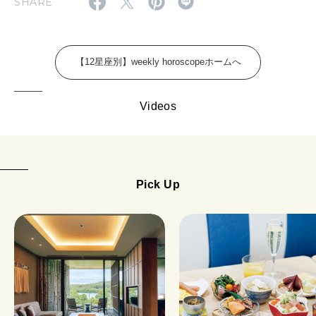
SHARE
FOLLOW US!
2026年5月号「“大好き”に出会いに。韓国」
2026年4月号「未来をつくる、学びの教科書。」
【12星座別】weekly horoscopeホームへ
2026年3月号「スイーツ予想図 2026」
Videos
2026年2月号「良運を掴む 新・開運術。」
2026年1月号「猫がいれば、幸せ」
2025年12月号「お酒の新常識。」
Pick Up