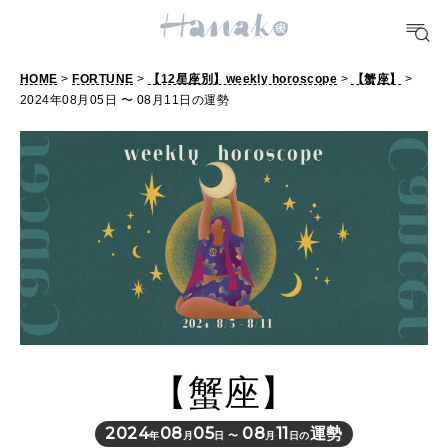
POPULAR TAGS
#手土産
#シュークリーム
#パン
#カフェ
#朝ごはん
#開運
HOME
>
FORTUNE
>
【12星座別】weekly horoscope
>
【蟹座】
>
2024年08月05日 〜 08月11日の運勢
10 CATEGORIES
FOOD
おいしい
TRAVEL
どこ行く？
【蟹座】
FORTUNE
明日のわたし
2024
08
05
08
11
運勢
年
月
日 〜
月
日の