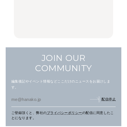
中目黒からひと駅の穴
いつもの食卓を格上げす
【2026年最新】横浜の絶
場。祐天寺の魅力10選｜
る、夏の新定番「ホワイ
品ランチ29選｜横浜駅周
グルメ、ショッピング、
トビール」で乾杯！｜料
辺、みなとみらい、横浜
古着ほか
理家・長谷川あかりさん
中華街、和食、洋食ほか
の気取らないおもてな
FOOD
FOOD | PR
FOOD
し。
JOIN OUR
COMMUNITY
編集後記やイベント情報などここだけのニュースをお届けしま
す。
配信停止
ご登録頂くと、弊社の
プライバシーポリシー
の配信に同意したこ
とになります。