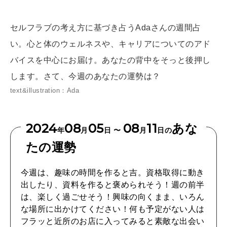
[12星座別] Weekly Holoscope
HEALTH
セルフラブの考え方に基づき占うAdaさんの週間占
[12星座別] Monthly Love Holoscope
自分にやさしく
い。心と体のウェルネスや、キャリアについてのアド
女神まり愛のタロットメッセージ
バイスを中心にお届け。あなたの背中をそっと後押し
LEARN
します。さて、今週のあなたの運勢は？
算命学がわかる今月のあなた
知る、考える
text&illustration：Ada
2024
08
05
08
11
あな
MAMA
年
月
日 〜
月
日の
ママもいろいろ
たの運勢
今週は、趣味の時間を作ると吉。資格取得に動き
SUSTAINABLE
出したり、資料を作ると褒められそう！週の前半
わたしができること
は、楽しく過ごせそう！興味の向くまま、いろん
な場所に出かけてください！何も予定がない人は
フラッと近所のお店に入ってみると素敵な出会い