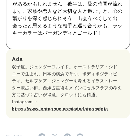
CULTURE
があるかもしれません！後半は、愛の時間が流れ
自分を耕す
ます。家族や恋人など大切な人と過ごすと、心の
繋がりを深く感じられそう！出会うべくして出
会ったと思えるような相手と巡り合うかも。ラッ
WORK&MONEY
キーカラーはバーガンディとゴールド！
いい人生って？
Ada
MAGAZINE
双子座。ジェンダーフルイド。オーストラリア・シド
特集
ニーで生まれ、日本の横浜で育つ。ボディポジティビ
ティ、セルフケア、ジェンダーを考えるイラストレー
2026年9月号「北海道 おいしく遊ぶ、夏のご褒美旅。」
ター兼占い師。西洋占星術をメインにセルフラブの考え
方に基づく占いが得意。タロットにも精通。
2026年8月号『お茶の時間です。』
Instagram ：
https://www.instagram.com/adadotcomdota
MAGAZINE
MOOK
2026年7月号「鎌倉 ローカルが 教えてくれた 本当の歩き方。」
2026年6月号「大銀座 トレンドが生まれる 新しい一流店へ。」