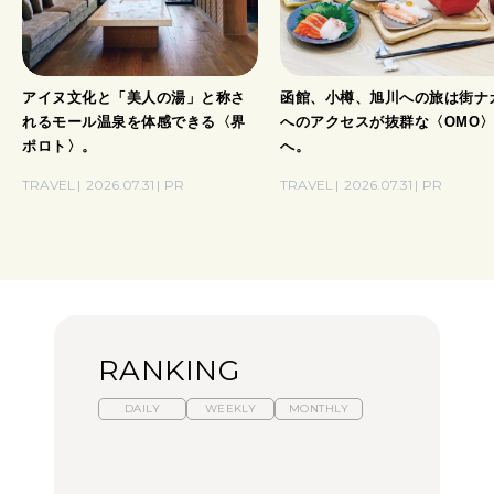
アイヌ文化と「美人の湯」と称さ
函館、小樽、旭川への旅は街ナ
れるモール温泉を体感できる〈界
へのアクセスが抜群な〈OMO
ポロト〉。
へ。
TRAVEL
2026.07.31
PR
TRAVEL
2026.07.31
PR
RANKING
DAILY
WEEKLY
MONTHLY
暑いから食べたくなる。
【東京近郊】日帰りひと
「来たぞ、トイトレ」|