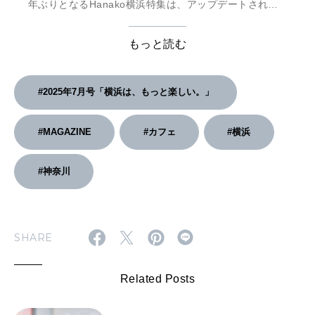
年ぶりとなるHanako横浜特集は、アップデートされた
「今」の横浜にフォーカス。表紙は、みんな大好き〈崎
陽軒〉のシウマイとひょうちゃん！ 掲載全店を網羅した
もっと読む
MAP付き。
#2025年7月号「横浜は、もっと楽しい。」
#MAGAZINE
#カフェ
#横浜
#神奈川
SHARE
Related Posts