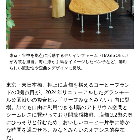
東京・谷中を拠点に活動するデザインファーム〈HAGISOInc.〉
が内装を担当。海に浮かぶ島をイメージしたベンチなど、港町
らしい流動性や歪曲をデザインに反映。
東京・東日本橋、押上に店舗を構えるコーヒーブラン
ドの3拠点目が、2024年リニューアルしたグランモー
ル公園沿いの複合ビル「リーフみなとみらい」内に登
場。誰でも自由に利用できる1階のアトリウム空間と
シームレスに繋がっており開放感抜群。店舗は2階の奥
にひっそりと佇むため、おいしいコーヒー片手に静か
な時間を過ごせる、みなとみらいのオアシス的存在
だ。