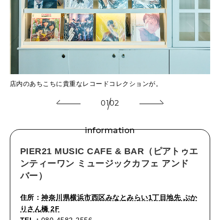
D
店内のあちこちに貴重なレコードコレクションが。
に！
催
01
02
information
PIER21 MUSIC CAFE & BAR（ピアトゥエ
ンティーワン ミュージックカフェ アンド
バー）
住所：
神奈川県横浜市西区みなとみらい1丁目地先 ぷか
りさん橋 2F
TEL：
080-4582-2556