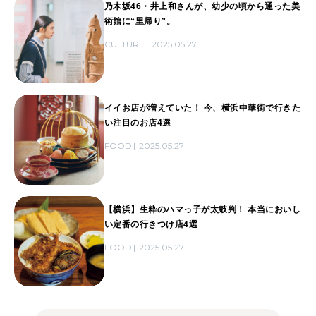
乃木坂46・井上和さんが、幼少の頃から通った美
術館に“里帰り”。
CULTURE
2025.05.27
イイお店が増えていた！ 今、横浜中華街で行きた
い注目のお店4選
FOOD
2025.05.27
【横浜】生粋のハマっ子が太鼓判！ 本当においし
い定番の行きつけ店4選
FOOD
2025.05.27