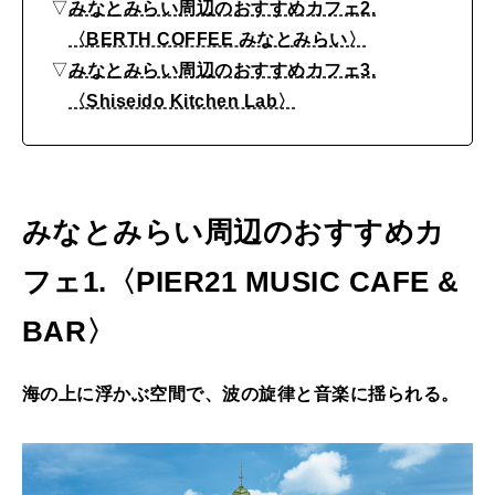
意
▽
みなとみらい周辺のおすすめカフェ2.
FOLLOW US!
〈BERTH COFFEE みなとみらい〉
外
2026年5月号「“大好き”に出会いに。韓国」
▽
みなとみらい周辺のおすすめカフェ3.
性
2026年4月号「未来をつくる、学びの教科書。」
〈Shiseido Kitchen Lab〉
も
楽
2026年3月号「スイーツ予想図 2026」
し
2026年2月号「良運を掴む 新・開運術。」
め
みなとみらい周辺のおすすめカ
2026年1月号「猫がいれば、幸せ」
る
フェ1.〈PIER21 MUSIC CAFE &
カ
2025年12月号「お酒の新常識。」
BAR〉
フ
ェ
海の上に浮かぶ空間で、波の旋律と音楽に揺られる。
3
選