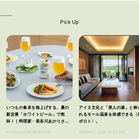
Pick Up
いつもの食卓を格上げする、夏の
アイヌ文化と「美人の湯」と称
新定番「ホワイトビール」で乾
れるモール温泉を体感できる〈
杯！｜料理家・長谷川あかりさん
ポロト〉。
の気取らないおもてなし。
FOOD
2026.08.03
PR
TRAVEL
2026.07.31
PR