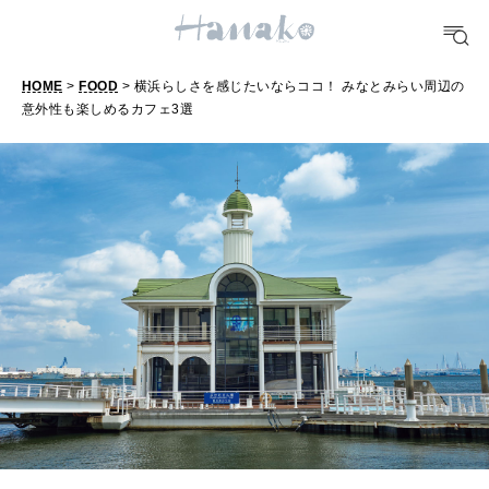
[12星座別] Weekly Holoscope
HEALTH
HOME
>
FOOD
> 横浜らしさを感じたいならココ！ みなとみらい周辺の
[12星座別] Monthly Love Holoscope
自分にやさしく
意外性も楽しめるカフェ3選
横
女神まり愛のタロットメッセージ
浜
ら
LEARN
算命学がわかる今月のあなた
知る、考える
し
さ
を
MAMA
ママもいろいろ
感
じ
た
SUSTAINABLE
わたしができること
い
な