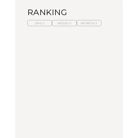
RANKING
DAILY
WEEKLY
MONTHLY
暑いから食べたくなる。
【東京近郊】日帰りひと
「来たぞ、トイトレ」|
わざわざ行きたいラーメ
り旅スポット5選｜館
弘中綾香の「純度
ン13選｜プロが選ぶベス
山、前橋、日光など
100%」～第141回～
ト3、大井町の人気店、
ご当地ラーメン
TRAVEL
LEARN
FOOD
No.1259『北海道 おいし
No.1259『北海道 おいし
【あんこ】一度は食べた
く遊ぶ、夏のご褒美
く遊ぶ、夏のご褒美
い名店13選｜どら焼き・
旅。』
旅。』
おはぎほか
FOOD
いつもの食卓を格上げす
【東京近郊】日帰りひと
「来たぞ、トイトレ」|
る、夏の新定番「ホワイ
り旅スポット5選｜館
弘中綾香の「純度
トビール」で乾杯！｜料
山、前橋、日光など
100%」～第141回～
理家・長谷川あかりさん
の気取らないおもてな