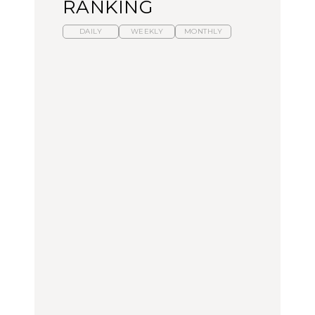
RANKING
DAILY
WEEKLY
MONTHLY
暑いから食べたくなる。
【東京近郊】日帰りひと
「来たぞ、トイトレ」|
わざわざ行きたいラーメ
り旅スポット5選｜館
弘中綾香の「純度
ン13選｜プロが選ぶベス
山、前橋、日光など
100%」～第141回～
ト3、大井町の人気店、
ご当地ラーメン
TRAVEL
LEARN
FOOD
【福島】わざわざ食べに
【東京近郊】日帰りひと
【あんこ】一度は食べた
行きたいご当地グルメ23
り旅スポット5選｜館
い名店13選｜どら焼き・
選｜ラーメン、餃子、そ
山、前橋、日光など
おはぎほか
ばほか
FOOD
TRAVEL
FOOD
中目黒からひと駅の穴
No.1259『北海道 おいし
「来たぞ、トイトレ」|
場。祐天寺の魅力10選｜
く遊ぶ、夏のご褒美
弘中綾香の「純度
グルメ、ショッピング、
旅。』
100%」～第141回～
古着ほか
FOOD
LEARN