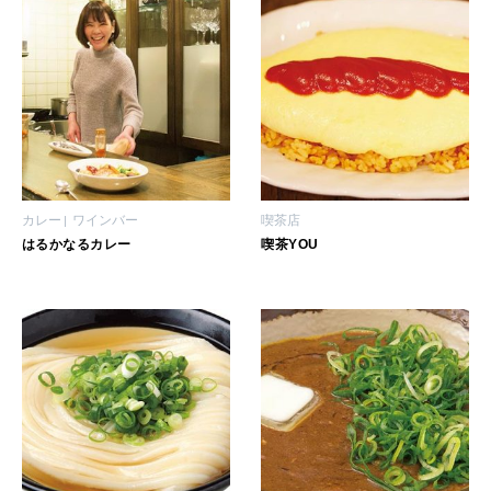
2026年3月号「スイーツ予想図 2026」
2026年2月号「良運を掴む 新・開運術。」
2026年1月号「猫がいれば、幸せ」
2025年12月号「お酒の新常識。」
カレー
ワインバー
喫茶店
はるかなるカレー
喫茶YOU