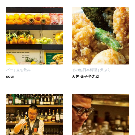
女神まり愛のタロットメッセージ
LEARN
算命学がわかる今月のあなた
知る、考える
MAMA
ママもいろいろ
バー
立ち飲み
その他日本料理
天ぷら
SUSTAINABLE
sour
天丼 金子半之助
わたしができること
CULTURE
自分を耕す
WORK&MONEY