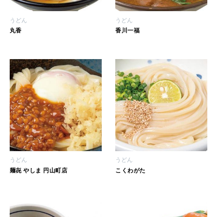
うどん
うどん
丸香
香川一福
うどん
うどん
麺㐂 やしま 円山町店
こくわがた