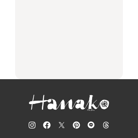
【福島】わざわざ食べに
「来たぞ、トイトレ」|
No.1259『北海道 おいし
行きたいご当地グルメ23
弘中綾香の「純度
く遊ぶ、夏のご褒美
選｜ラーメン、餃子、そ
100%」～第141回～
旅。』
ばほか
LEARN
FOOD
【2026年最新】横浜の絶
【2026年最新】横浜の絶
No.1259『北海道 おいし
品ランチ29選｜横浜駅周
品ランチ29選｜横浜駅周
く遊ぶ、夏のご褒美
辺、みなとみらい、横浜
辺、みなとみらい、横浜
旅。』
中華街、和食、洋食ほか
中華街、和食、洋食ほか
FOOD
FOOD