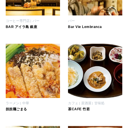
いい人生って？
コーヒー専門店
バー
バー
MAGAZINE
BAR アイラ島 銀座
Bar Vie Lembranca
特集
2026年9月号「北海道 おいしく遊ぶ、夏のご褒美旅。」
2026年8月号『お茶の時間です。』
MAGAZINE
MOOK
2026年7月号「鎌倉 ローカルが 教えてくれた 本当の歩き方。」
2026年6月号「大銀座 トレンドが生まれる 新しい一流店へ。」
FOLLOW US!
2026年5月号「“大好き”に出会いに。韓国」
ラーメン
中華
カフェ
居酒屋
甘味処
担担麺ごまる
茶CAFE 竹若
2026年4月号「未来をつくる、学びの教科書。」