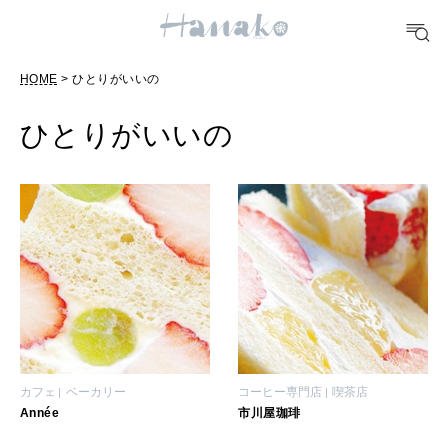
10 CATEGORIES
HOME
> ひとりがいいの
FOOD
おいしい
ひとりがいいの
TRAVEL
どこ行く？
FORTUNE
明日のわたし
[12星座別] Weekly Holoscope
HEALTH
カフェ
ベーカリー
コーヒー専門店
喫茶店
[12星座別] Monthly Love Holoscope
自分にやさしく
Année
市川屋珈琲