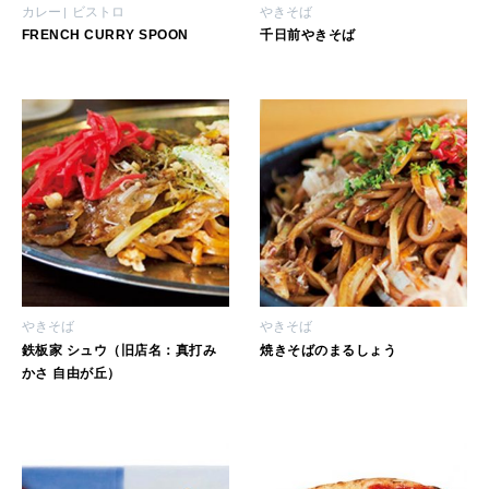
カレー
ビストロ
やきそば
FRENCH CURRY SPOON
千日前やきそば
やきそば
やきそば
鉄板家 シュウ（旧店名：真打み
焼きそばのまるしょう
かさ 自由が丘）