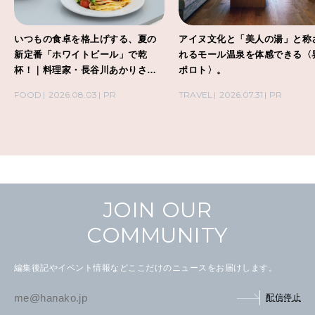
いつもの食卓を格上げする、夏の
アイヌ文化と「美人の湯」と称
新定番「ホワイトビール」で乾
れるモール温泉を体感できる〈
杯！｜料理家・長谷川あかりさん
ポロト〉。
の気取らないおもてなし。
FOOD
2026.08.03
PR
TRAVEL
2026.07.31
PR
JOIN OUR
COMMUNITY
編集後記やイベント情報などここだけのニュースをお届けします。
配信停止