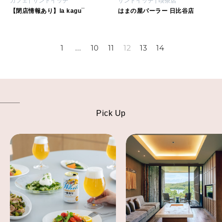
カフェ
サンドイッチ
サンドイッチ
喫茶店
【閉店情報あり】la kagu¯
はまの屋パーラー 日比谷店
1
…
10
11
12
13
14
Pick Up