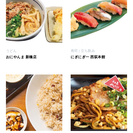
うどん
寿司
立ち飲み
おにやんま 新橋店
にぎにぎ一 西荻本館