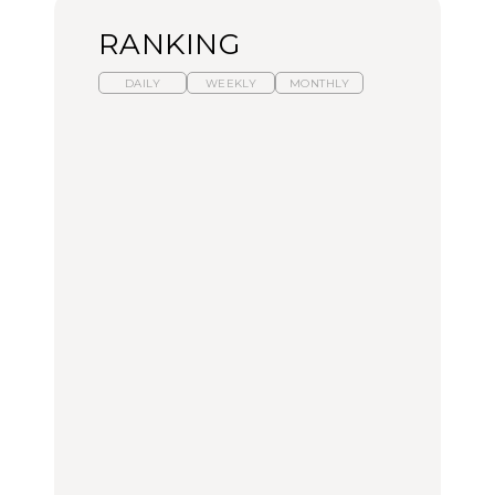
RANKING
DAILY
WEEKLY
MONTHLY
暑いから食べたくなる。
「来たぞ、トイトレ」|
「来たぞ、トイトレ」|
わざわざ行きたいラーメ
弘中綾香の「純度
弘中綾香の「純度
ン13選｜プロが選ぶベス
100%」～第141回～
100%」～第141回～
ト3、大井町の人気店、
ご当地ラーメン
LEARN
LEARN
FOOD
No.1259『北海道 おいし
No.1259『北海道 おいし
【あんこ】一度は食べた
く遊ぶ、夏のご褒美
く遊ぶ、夏のご褒美
い名店13選｜どら焼き・
旅。』
旅。』
おはぎほか
FOOD
いつもの食卓を格上げす
暑いから食べたくなる。
「来たぞ、トイトレ」|
る、夏の新定番「ホワイ
わざわざ行きたいラーメ
弘中綾香の「純度
トビール」で乾杯！｜料
ン13選｜プロが選ぶベス
100%」～第141回～
理家・長谷川あかりさん
ト3、大井町の人気店、
の気取らないおもてな
ご当地ラーメン