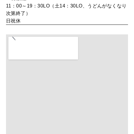
いい人生って？
11：00～19：30LO（土14：30LO、うどんがなくなり
次第終了）
日祝休
MAGAZINE
特集
2026年9月号「北海道 おいしく遊ぶ、夏のご褒美旅。」
2026年8月号『お茶の時間です。』
MAGAZINE
MOOK
2026年7月号「鎌倉 ローカルが 教えてくれた 本当の歩き方。」
2026年6月号「大銀座 トレンドが生まれる 新しい一流店へ。」
FOLLOW US!
2026年5月号「“大好き”に出会いに。韓国」
2026年4月号「未来をつくる、学びの教科書。」
2026年3月号「スイーツ予想図 2026」