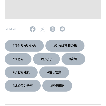
2026年2月号「良運を掴む 新・開運術。」
2026年1月号「猫がいれば、幸せ」
SHARE
2025年12月号「お酒の新常識。」
#ひとりがいいの
#やっぱり和の味
#うどん
#ひとり
#友達
#子ども連れ
#通し営業
#遅めランチ可
#神保町駅