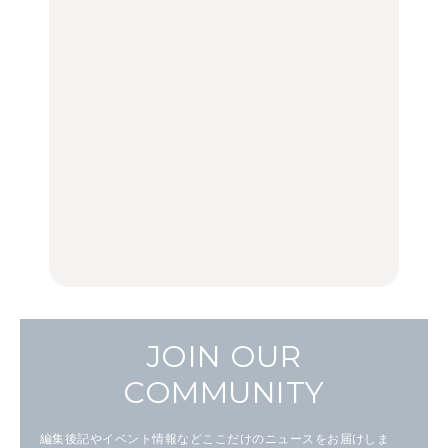
FOOD | PR
FOOD
LEARN
し。
【2026年最新】横浜の絶
【2026年最新】横浜の絶
ひとり旅で行きたい温泉
品ランチ29選｜横浜駅周
品ランチ29選｜横浜駅周
11選｜絶景の露天風呂、
辺、みなとみらい、横浜
辺、みなとみらい、横浜
歴史ある名湯、美容のプ
中華街、和食、洋食ほか
中華街、和食、洋食ほか
ロ太鼓判の湯宿、こもれ
るリトリート宿まで
FOOD
FOOD
TRAVEL
白和え×「一番搾り ホワ
夏こそキウイフルーツ
【2026年最新】横浜の絶
イトビール」が相性抜
を。新しいおいしさに出
品ランチ29選｜横浜駅周
群。料理家・長谷川あか
会う、夏の簡単食卓レシ
辺、みなとみらい、横浜
りさん考案の晩酌刺身レ
ピ
中華街、和食、洋食ほか
シピ。
FOOD | PR
FOOD | PR
FOOD
JOIN OUR
COMMUNITY
編集後記やイベント情報などここだけのニュースをお届けしま