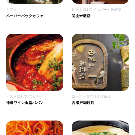
カフェ
ビストロ
ワインバー
居酒屋
ペーパーバックカフェ
関山米穀店
ビストロ
ワインバー
コーヒー専門店
喫茶店
神田ワイン食堂パパン
古瀬戸珈琲店