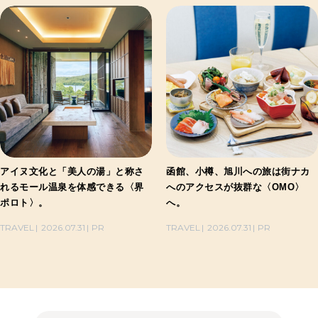
アイヌ文化と「美人の湯」と称さ
函館、小樽、旭川への旅は街ナカ
れるモール温泉を体感できる〈界
へのアクセスが抜群な〈OMO〉
ポロト〉。
へ。
TRAVEL
2026.07.31
PR
TRAVEL
2026.07.31
PR