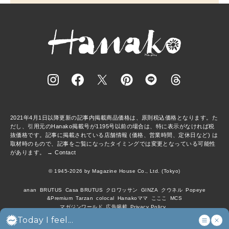
2021年4月1日以降更新の記事内掲載商品価格は、原則税込価格となります。た
だし、引用元のHanako掲載号が1195号以前の場合は、特に表示がなければ税
抜価格です。記事に掲載されている店舗情報 (価格、営業時間、定休日など) は
取材時のもので、記事をご覧になったタイミングでは変更となっている可能性
があります。 →
Contact
© 1945-2026 by Magazine House Co., Ltd. (Tokyo)
anan
BRUTUS
Casa BRUTUS
クロワッサン
GINZA
クウネル
Popeye
&Premium
Tarzan
colocal
Hanakoママ
こここ
MCS
マガジンワールド
広告掲載
Privacy Policy
Today I feel...