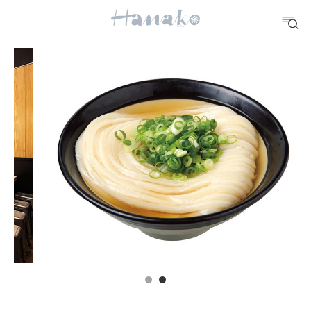
10 CATEGORIES
FOOD
おいしい
TRAVEL
どこ行く？
FORTUNE
明日のわたし
[12星座別] Weekly Holoscope
HEALTH
[12星座別] Monthly Love Holoscope
自分にやさしく
女神まり愛のタロットメッセージ