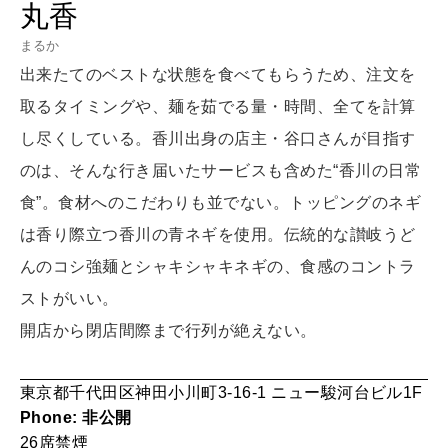
丸香
LEARN
算命学がわかる今月のあなた
まるか
知る、考える
出来たてのベストな状態を食べてもらうため、注文を
取るタイミングや、麺を茹でる量・時間、全てを計算
MAMA
し尽くしている。香川出身の店主・谷口さんが目指す
ママもいろいろ
のは、そんな行き届いたサービスも含めた“香川の日常
食”。食材へのこだわりも並でない。トッピングのネギ
SUSTAINABLE
は香り際立つ香川の青ネギを使用。伝統的な讃岐うど
わたしができること
んのコシ強麺とシャキシャキネギの、食感のコントラ
ストがいい。
CULTURE
開店から閉店間際まで行列が絶えない。
自分を耕す
東京都千代田区神田小川町3-16-1 ニュー駿河台ビル1F
Phone: 非公開
WORK&MONEY
26席
禁煙