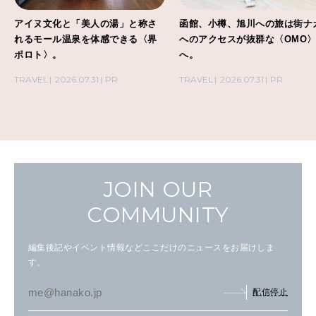
アイヌ文化と「美人の湯」と称さ
函館、小樽、旭川への旅は街ナ
れるモール温泉を体感できる〈界
へのアクセスが抜群な〈OMO
ポロト〉。
へ。
TRAVEL
2026.07.31
PR
TRAVEL
2026.07.31
PR
JOIN OUR
COMMUNITY
編集後記やイベント情報などここだけのニュースをお届けしま
す。
配信停止