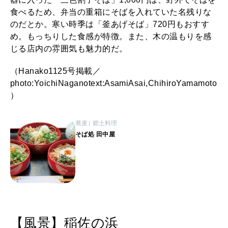
食べるため、弁当の重箱にそばを入れていた名残りな
のだとか。寒い時季は「釜あげそば」720円もおすす
め。もっちりした食感が特徴。また、木の温もりを感
じる店内の雰囲気も魅力的だ。
（Hanako1125号掲載／
photo:YoichiNaganotext:AsamiAsai,ChihiroYamamoto
）
蕎麦
郷土料理
そば処 田中屋
【風景】稲佐の浜