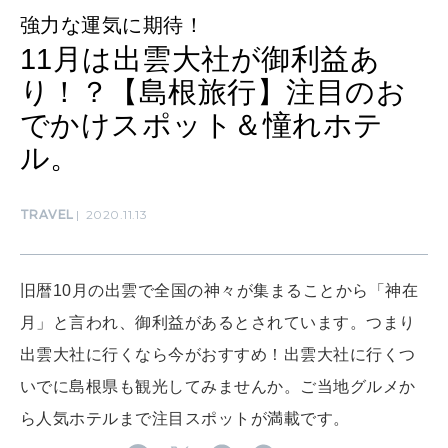
強力な運気に期待！
11月は出雲大社が御利益あ
SUSTAINABLE
わたしができること
り！？【島根旅行】注目のお
でかけスポット＆憧れホテ
ル。
CULTURE
自分を耕す
TRAVEL
2020.11.13
WORK&MONEY
いい人生って？
旧暦10月の出雲で全国の神々が集まることから「神在
月」と言われ、御利益があるとされています。つまり
出雲大社に行くなら今がおすすめ！出雲大社に行くつ
MAGAZINE
特集
いでに島根県も観光してみませんか。ご当地グルメか
ら人気ホテルまで注目スポットが満載です。
2026年9月号「北海道 おいしく遊ぶ、夏のご褒美旅。」