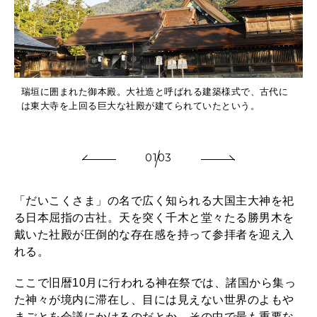
瑞垣に囲まれた御本殿。大社造と呼ばれる建築様式で、古代に
は東大寺を上回る巨大な社殿が建てられていたという。
01
03
「だいこくさま」の名で広く知られる大国主大神を祀
る日本屈指の古社。天を突く千木と堂々たる勝男木を
戴いた社殿が圧倒的な存在感を持って参拝者を迎え入
れる。
ここで旧暦10月に行われる神在祭では、諸国から集っ
た神々が境内に滞在し、目には見えない世界のよもや
まごとを会議にかけるのだとか。その中で最も重要な