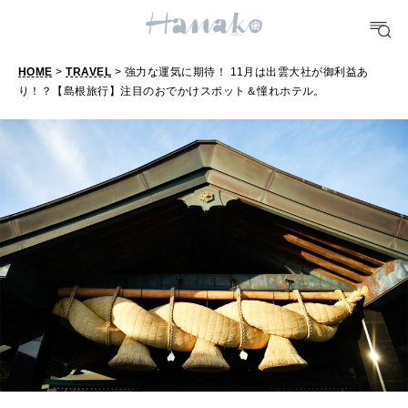
TRAVEL
どこ行く？
HOME
>
TRAVEL
> 強力な運気に期待！ 11月は出雲大社が御利益あ
り！？【島根旅行】注目のおでかけスポット＆憧れホテル。
FORTUNE
明日のわたし
[12星座別] Weekly Holoscope
HEALTH
[12星座別] Monthly Love Holoscope
自分にやさしく
女神まり愛のタロットメッセージ
LEARN
算命学がわかる今月のあなた
知る、考える
MAMA
ママもいろいろ