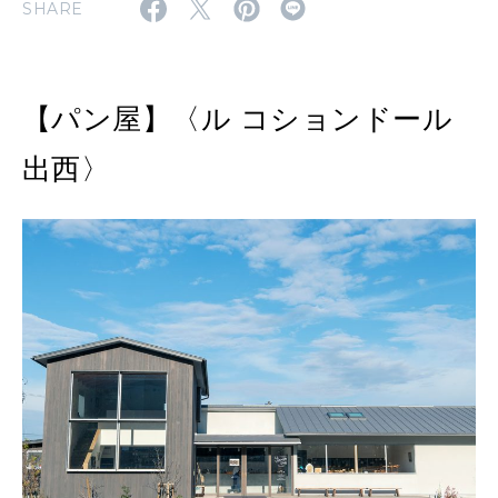
SHARE
2026年8月号『お茶の時間です。』
MAGAZINE
MOOK
2026年7月号「鎌倉 ローカルが 教えてくれた 本当の歩き方。」
【パン屋】〈ル コションドール
2026年6月号「大銀座 トレンドが生まれる 新しい一流店へ。」
出西〉
FOLLOW US!
2026年5月号「“大好き”に出会いに。韓国」
2026年4月号「未来をつくる、学びの教科書。」
2026年3月号「スイーツ予想図 2026」
2026年2月号「良運を掴む 新・開運術。」
2026年1月号「猫がいれば、幸せ」
2025年12月号「お酒の新常識。」