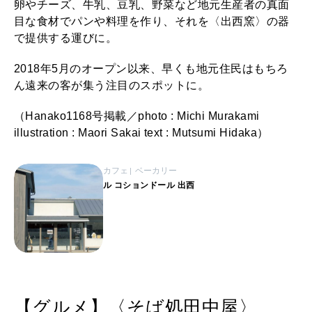
卵やチーズ、牛乳、豆乳、野菜など地元生産者の真面
目な食材でパンや料理を作り、それを〈出西窯〉の器
で提供する運びに。
2018年5月のオープン以来、早くも地元住民はもちろ
ん遠来の客が集う注目のスポットに。
（Hanako1168号掲載／photo : Michi Murakami
illustration : Maori Sakai text : Mutsumi Hidaka）
カフェ
ベーカリー
ル コションドール 出西
【グルメ】〈そば処田中屋〉