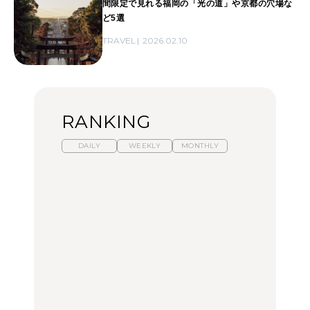
間限定で見れる福岡の「光の道」や京都の穴場な
ど5選
TRAVEL
2026.02.10
RANKING
DAILY
WEEKLY
MONTHLY
暑いから食べたくなる。
「来たぞ、トイトレ」|
「来たぞ、トイトレ」|
わざわざ行きたいラーメ
弘中綾香の「純度
弘中綾香の「純度
ン13選｜プロが選ぶベス
100%」～第141回～
100%」～第141回～
ト3、大井町の人気店、
ご当地ラーメン
LEARN
LEARN
FOOD
No.1259『北海道 おいし
No.1259『北海道 おいし
【あんこ】一度は食べた
く遊ぶ、夏のご褒美
く遊ぶ、夏のご褒美
い名店13選｜どら焼き・
旅。』
旅。』
おはぎほか