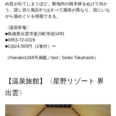
め息が出てしまうほど。敷地内の雑木林をぬけて向か
う、貸し切り風呂6つはすべて風情が異なり、宿にいな
がら湯めぐりを堪能できる。
〈湯宿草菴〉
■島根県出雲市斐川町学頭1491
■0853-72-0226
■1泊24,500円（2食付）〜
（Hanako1168号掲載／text : Seiko Takahashi）
【温泉旅館】〈星野リゾート 界
出雲〉