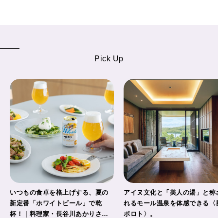
CULTURE
自分を耕す
Pick Up
WORK&MONEY
いい人生って？
MAGAZINE
特集
2026年9月号「北海道 おいしく遊ぶ、夏のご褒美旅。」
2026年8月号『お茶の時間です。』
MAGAZINE
MOOK
2026年7月号「鎌倉 ローカルが 教えてくれた 本当の歩き方。」
いつもの食卓を格上げする、夏の
アイヌ文化と「美人の湯」と称
新定番「ホワイトビール」で乾
れるモール温泉を体感できる〈
杯！｜料理家・長谷川あかりさん
ポロト〉。
2026年6月号「大銀座 トレンドが生まれる 新しい一流店へ。」