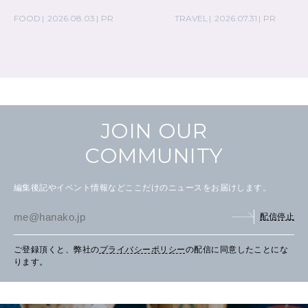
の気取らないおもてなし。
FOOD
2026.08.03
PR
TRAVEL
2026.07.31
PR
FOLLOW US!
2026年5月号「“大好き”に出会いに。韓国」
2026年4月号「未来をつくる、学びの教科書。」
2026年3月号「スイーツ予想図 2026」
JOIN OUR
2026年2月号「良運を掴む 新・開運術。」
COMMUNITY
2026年1月号「猫がいれば、幸せ」
編集後記やイベント情報などここだけのニュースをお届けします。
2025年12月号「お酒の新常識。」
配信停止
ご登録頂くと、弊社の
プライバシーポリシー
の配信に同意したことにな
ります。