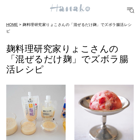
POPULAR TAGS
HOME
> 麹料理研究家りょこさんの「混ぜるだけ麹」でズボラ腸活レシ
#手土産
#シュークリーム
#パン
#カフェ
#朝ごはん
#開運
ピ
麹料理研究家りょこさんの
10 CATEGORIES
「混ぜるだけ麹」でズボラ腸
活レシピ
FOOD
おいしい
TRAVEL
どこ行く？
FORTUNE
明日のわたし