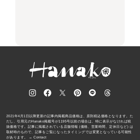
中目黒からひと駅の穴
いつもの食卓を格上げす
【2026年最新】横浜の絶
場。祐天寺の魅力10選｜
る、夏の新定番「ホワイ
品ランチ29選｜横浜駅周
グルメ、ショッピング、
トビール」で乾杯！｜料
辺、みなとみらい、横浜
古着ほか
理家・長谷川あかりさん
中華街、和食、洋食ほか
の気取らないおもてな
FOOD
FOOD | PR
FOOD
し。
2021年4月1日以降更新の記事内掲載商品価格は、原則税込価格となります。た
だし、引用元のHanako掲載号が1195号以前の場合は、特に表示がなければ税
抜価格です。記事に掲載されている店舗情報 (価格、営業時間、定休日など) は
取材時のもので、記事をご覧になったタイミングでは変更となっている可能性
があります。 →
Contact