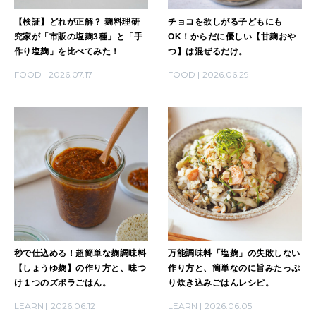
【検証】どれが正解？ 麹料理研
チョコを欲しがる子どもにも
[12星座別] Weekly Holoscope
究家が「市販の塩麹3種」と「手
OK！からだに優しい【甘麹おや
作り塩麹」を比べてみた！
つ】は混ぜるだけ。
HEALTH
[12星座別] Monthly Love Holoscope
自分にやさしく
FOOD
2026.07.17
FOOD
2026.06.29
女神まり愛のタロットメッセージ
LEARN
算命学がわかる今月のあなた
知る、考える
MAMA
ママもいろいろ
秒で仕込める！超簡単な麹調味料
万能調味料「塩麹」の失敗しない
SUSTAINABLE
【しょうゆ麹】の作り方と、味つ
作り方と、簡単なのに旨みたっぷ
わたしができること
け１つのズボラごはん。
り炊き込みごはんレシピ。
LEARN
2026.06.12
LEARN
2026.06.05