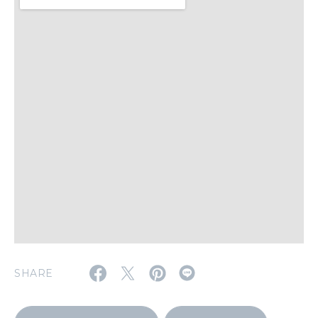
WORK&MONEY
いい人生って？
MAGAZINE
特集
2026年9月号「北海道 おいしく遊ぶ、夏のご褒美旅。」
2026年8月号『お茶の時間です。』
MAGAZINE
MOOK
2026年7月号「鎌倉 ローカルが 教えてくれた 本当の歩き方。」
2026年6月号「大銀座 トレンドが生まれる 新しい一流店へ。」
FOLLOW US!
2026年5月号「“大好き”に出会いに。韓国」
SHARE
2026年4月号「未来をつくる、学びの教科書。」