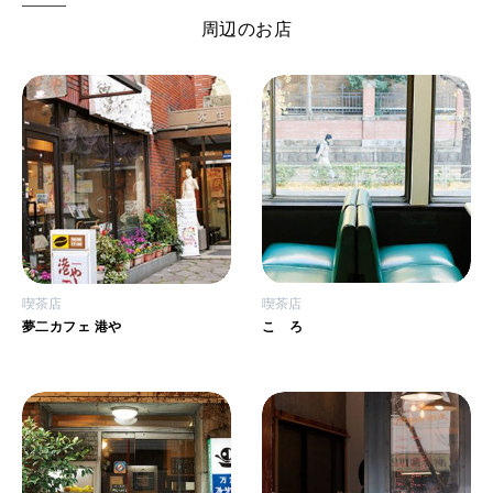
周辺のお店
喫茶店
喫茶店
夢二カフェ 港や
こゝろ