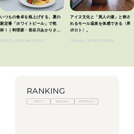
いつもの食卓を格上げする、夏の
アイヌ文化と「美人の湯」と称さ
新定番「ホワイトビール」で乾
れるモール温泉を体感できる〈界
杯！｜料理家・長谷川あかりさん
ポロト〉。
の気取らないおもてなし。
FOOD
2026.08.03
PR
TRAVEL
2026.07.31
PR
RANKING
DAILY
WEEKLY
MONTHLY
【福島】わざわざ食べに
暑いから食べたくなる。
「来たぞ、トイトレ」|
行きたいご当地グルメ23
わざわざ行きたいラーメ
弘中綾香の「純度
選｜ラーメン、餃子、そ
ン13選｜プロが選ぶベス
100%」～第141回～