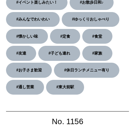
#イベント楽しみたい！
#お散歩日和♪
2026年3月号「スイーツ予想図 2026」
#みんなでわいわい
#ゆっくりおしゃべり
2026年2月号「良運を掴む 新・開運術。」
2026年1月号「猫がいれば、幸せ」
#懐かしい味
#定食
#食堂
2025年12月号「お酒の新常識。」
#友達
#子ども連れ
#家族
#お子さま歓迎
#休日ランチメニュー有り
#通し営業
#東大前駅
No. 1156