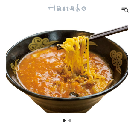
10 CATEGORIES
FOOD
おいしい
TRAVEL
どこ行く？
FORTUNE
明日のわたし
[12星座別] Weekly Holoscope
HEALTH
[12星座別] Monthly Love Holoscope
自分にやさしく