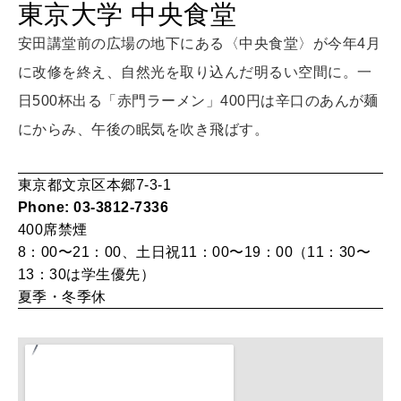
東京大学 中央食堂
女神まり愛のタロットメッセージ
安田講堂前の広場の地下にある〈中央食堂〉が今年4月
LEARN
算命学がわかる今月のあなた
に改修を終え、自然光を取り込んだ明るい空間に。一
知る、考える
日500杯出る「赤門ラーメン」400円は辛口のあんが麺
にからみ、午後の眠気を吹き飛ばす。
MAMA
ママもいろいろ
東京都文京区本郷7-3-1
Phone: 03-3812-7336
400席
禁煙
SUSTAINABLE
8：00〜21：00、土日祝11：00〜19：00（11：30〜
わたしができること
13：30は学生優先）
夏季・冬季休
CULTURE
自分を耕す