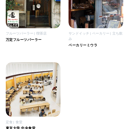
フルーツパーラー
喫茶店
サンドイッチ
ベーカリー
立ち飲
み
万定フルーツパーラー
ベーカリーミウラ
定食
食堂
東京大学 中央食堂