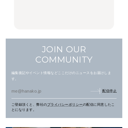
トビール」で乾杯！｜料
辺、みなとみらい、横浜
名店3選
理家・長谷川あかりさん
中華街、和食、洋食ほか
の気取らないおもてな
FOOD
FOOD | PR
FOOD
し。
JOIN OUR
COMMUNITY
編集後記やイベント情報などここだけのニュースをお届けしま
す。
配信停止
ご登録頂くと、弊社の
プライバシーポリシー
の配信に同意したこ
とになります。