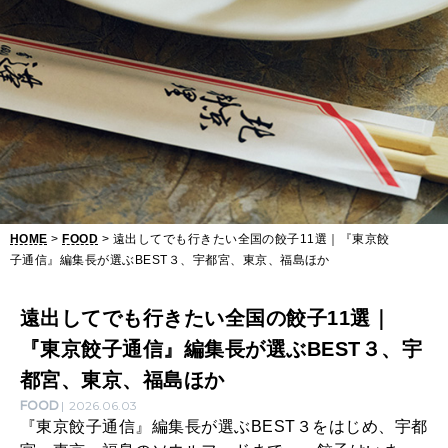
餃
子
1
1
選
｜
『
HOME
>
FOOD
> 遠出してでも行きたい全国の餃子11選｜『東京餃
東
子通信』編集長が選ぶBEST３、宇都宮、東京、福島ほか
京
餃
遠出してでも行きたい全国の餃子11選｜
『東京餃子通信』編集長が選ぶBEST３、宇
子
都宮、東京、福島ほか
通
FOOD
2026.06.03
信
『東京餃子通信』編集長が選ぶBEST３をはじめ、宇都