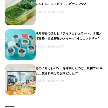
にんじん、ジャガイモ、ピーマンなど
FOOD
2026.08.09
取り寄せで楽しむ「アイスとジェラート」４選／
ぼる塾・田辺智加のスイーツ“推しエントリー”
FOOD
2026.08.07
あの「ちくわパン」を考案したのは、札幌で40年
以上愛され続けるお店だった!?
FOOD
2026.08.07