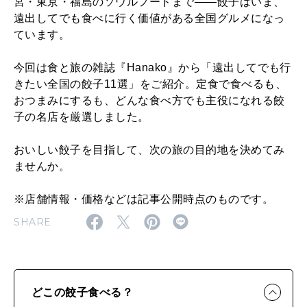
』
宮・東京・福島のソウルフードまで——餃子はいま、
遠出してでも食べに行く価値がある全国グルメになっ
編
ています。
集
長
今回は食と旅の雑誌『Hanako』から「遠出してでも行
きたい全国の餃子11選」をご紹介。定食で食べるも、
が
おつまみにするも、どんな食べ方でも主役になれる餃
選
子の名店を厳選しました。
ぶ
おいしい餃子を目指して、次の旅の目的地を決めてみ
B
ませんか。
E
※店舗情報・価格などは記事公開時点のものです。
S
SHARE
T
３
、
どこの餃子食べる？
宇