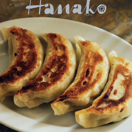
遠
出
し
て
で
も
行
き
た
い
全
国
の