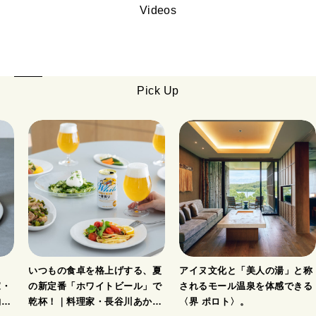
Videos
Pick Up
ト
いつもの食卓を格上げする、夏
アイヌ文化と「美人の湯」と称
家・
の新定番「ホワイトビール」で
されるモール温泉を体感できる
酌刺
乾杯！｜料理家・長谷川あかり
〈界 ポロト〉。