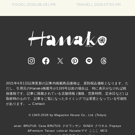
さんの気取らないおもてなし。
FOOD
2026.08.03
PR
TRAVEL
2026.07.31
PR
2021年4月1日以降更新の記事内掲載商品価格は、原則税込価格となります。た
だし、引用元のHanako掲載号が1195号以前の場合は、特に表示がなければ税
抜価格です。記事に掲載されている店舗情報 (価格、営業時間、定休日など) は
取材時のもので、記事をご覧になったタイミングでは変更となっている可能性
があります。 →
Contact
© 1945-2026 by Magazine House Co., Ltd. (Tokyo)
anan
BRUTUS
Casa BRUTUS
クロワッサン
GINZA
クウネル
Popeye
&Premium
Tarzan
colocal
Hanakoママ
こここ
MCS