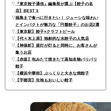
都
▽
『東京餃子通信』編集長が選ぶ【餃子の名
店】BEST３
宮
▽
福島まで食べに行きたい！ ジューシな味わい
、
とインパクトが魅力な「円盤餃子」のお店2選
東
▽
【東京駅】餃子×クラフトビール
京
▽
【代々木上原】独創的な水餃子の人気店
、
▽
【神保町】提灯が灯ると同時に、お客さんが
福
集うお店
▽
【赤坂】包みたて焼きたて高知名物パリパリ
島
餃子
ほ
▽
【横浜中華街】ぷっくりと大きな焼餃子
か
▽
【宇都宮】生地もおいしい餃子