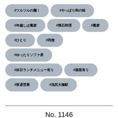
2026年2月号「良運を掴む 新・開運術。」
#ツルツルの麺！
#やっぱり和の味
2026年1月号「猫がいれば、幸せ」
#年越しは蕎麦
#懐石料理
#蕎麦
2025年12月号「お酒の新常識。」
#ひとり
#同僚
#ゆったりソファ席
#休日ランチメニュー有り
#個室有り
#夜遅営業
#池尻大橋駅
No. 1146