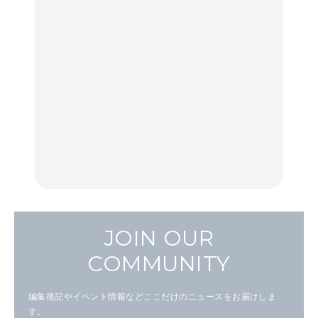
住みたい街として人気エ
No.1259『北海道 おいし
No.1259『北海道 おいし
リアのおすすめスポット
く遊ぶ、夏のご褒美
く遊ぶ、夏のご褒美
｜吉祥寺、西荻窪、代々
旅。』
旅。』
木上原、下北沢ほか
FOOD
いつもの食卓を格上げす
【2026年最新】横浜の絶
行列に並んででも食べる
る、夏の新定番「ホワイ
品ランチ29選｜横浜駅周
べし！喜多方ラーメンの
トビール」で乾杯！｜料
辺、みなとみらい、横浜
名店3選
理家・長谷川あかりさん
中華街、和食、洋食ほか
の気取らないおもてな
FOOD
FOOD | PR
FOOD
し。
JOIN OUR
COMMUNITY
編集後記やイベント情報などここだけのニュースをお届けしま
す。