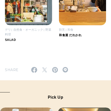
デリ
自然食・オーガニック
野菜
割烹
和食
料理
和食屋 だれかれ
SALAD
SHARE
Pick Up