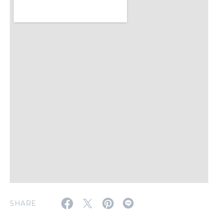
いい人生って？
MAGAZINE
特集
2026年9月号「北海道 おいしく遊ぶ、夏のご褒美旅。」
2026年8月号『お茶の時間です。』
MAGAZINE
MOOK
2026年7月号「鎌倉 ローカルが 教えてくれた 本当の歩き方。」
2026年6月号「大銀座 トレンドが生まれる 新しい一流店へ。」
FOLLOW US!
2026年5月号「“大好き”に出会いに。韓国」
2026年4月号「未来をつくる、学びの教科書。」
SHARE
2026年3月号「スイーツ予想図 2026」