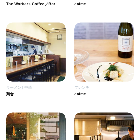
The Workers Coffee／Bar
calme
ラーメン
中華
フレンチ
鶏舎
calme