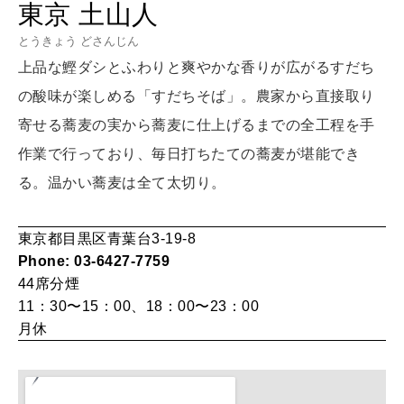
東京 土山人
LEARN
算命学がわかる今月のあなた
とうきょう どさんじん
知る、考える
上品な鰹ダシとふわりと爽やかな香りが広がるすだち
の酸味が楽しめる「すだちそば」。農家から直接取り
MAMA
寄せる蕎麦の実から蕎麦に仕上げるまでの全工程を手
ママもいろいろ
作業で行っており、毎日打ちたての蕎麦が堪能でき
る。温かい蕎麦は全て太切り。
SUSTAINABLE
わたしができること
東京都目黒区青葉台3-19-8
Phone: 03-6427-7759
44席
分煙
CULTURE
11：30〜15：00、18：00〜23：00
自分を耕す
月休
WORK&MONEY