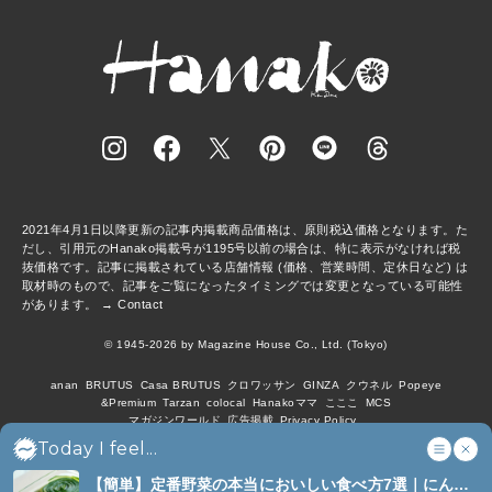
2021年4月1日以降更新の記事内掲載商品価格は、原則税込価格となります。た
だし、引用元のHanako掲載号が1195号以前の場合は、特に表示がなければ税
抜価格です。記事に掲載されている店舗情報 (価格、営業時間、定休日など) は
取材時のもので、記事をご覧になったタイミングでは変更となっている可能性
があります。 →
Contact
© 1945-2026 by Magazine House Co., Ltd. (Tokyo)
anan
BRUTUS
Casa BRUTUS
クロワッサン
GINZA
クウネル
Popeye
&Premium
Tarzan
colocal
Hanakoママ
こここ
MCS
マガジンワールド
広告掲載
Privacy Policy
Today I feel...
【簡単】定番野菜の本当においしい食べ方7選｜にんじ