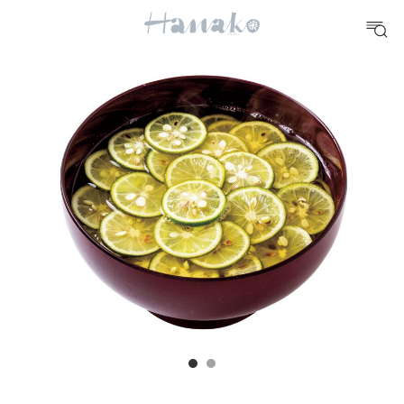
10 CATEGORIES
FOOD
おいしい
TRAVEL
どこ行く？
FORTUNE
明日のわたし
[12星座別] Weekly Holoscope
HEALTH
[12星座別] Monthly Love Holoscope
自分にやさしく
女神まり愛のタロットメッセージ