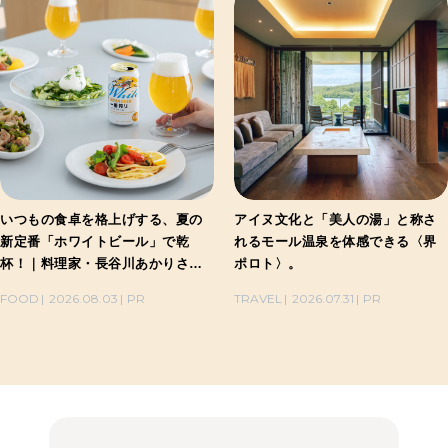
いつもの食卓を格上げする、夏の
アイヌ文化と「美人の湯」と称さ
新定番「ホワイトビール」で乾
れるモール温泉を体感できる〈界
杯！｜料理家・長谷川あかりさん
ポロト〉。
の気取らないおもてなし。
FOOD
2026.08.03
PR
TRAVEL
2026.07.31
PR