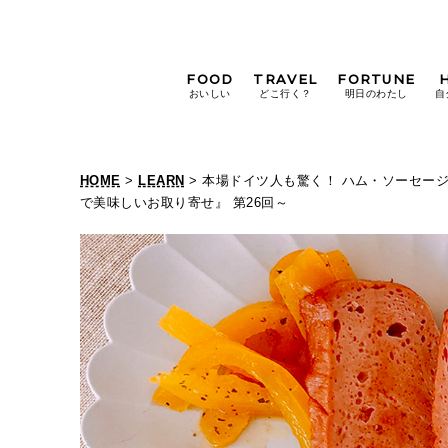
FOOD
TRAVEL
FORTUNE
おいしい
どこ行く？
明日のわたし
自
[12星座別] Weekly
Holoscope
HOME
>
LEARN
> 本場ドイツ人も驚く！ ハム・ソーセー
[12星座別] Monthly
で美味しいお取り寄せ』 第26回～
Holoscope
#手土産
#シュークリーム
#パン
女神まり愛の
タロットメッセージ
#京都
[算命学] 星読みハナコの月巡