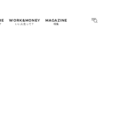
RE
WORK&MONEY
MAGAZINE
MAGAZINE
MOOK
す
いい人生って？
特集
2026年9月号「北海道 おいし
く遊ぶ、夏のご褒美旅。」
2026年8月号『お茶の時間で
す。』
日本橋
#中目黒
#吉祥寺
#横浜
2026年7月号「鎌倉 ローカル
が 教えてくれた 本当の歩き
方。」
2026年6月号「大銀座 トレン
ドが生まれる 新しい一流店
へ。」
2026年5月号「“大好き”に出
会いに。韓国」
2026年4月号「未来をつくる、