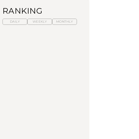
RANKING
DAILY
WEEKLY
MONTHLY
暑いから食べたくな
【東京近郊】日帰りひ
「来たぞ、トイトレ」|
る。わざわざ行きたい
とり旅スポット5選｜館
弘中綾香の「純度
ラーメン13選｜プロが
山、前橋、日光など
100%」～第141回～
選ぶベスト3、大井町の
人気店、ご当地ラーメ
TRAVEL
LEARN
FOOD
ン
No.1259『北海道 おい
No.1259『北海道 おい
【あんこ】一度は食べ
しく遊ぶ、夏のご褒美
しく遊ぶ、夏のご褒美
たい名店13選｜どら焼
旅。』
旅。』
き・おはぎほか
FOOD
いつもの食卓を格上げ
【東京近郊】日帰りひ
「来たぞ、トイトレ」|
する、夏の新定番「ホ
とり旅スポット5選｜館
弘中綾香の「純度
ワイトビール」で乾
山、前橋、日光など
100%」～第141回～
杯！｜料理家・長谷川
あかりさんの気取らな