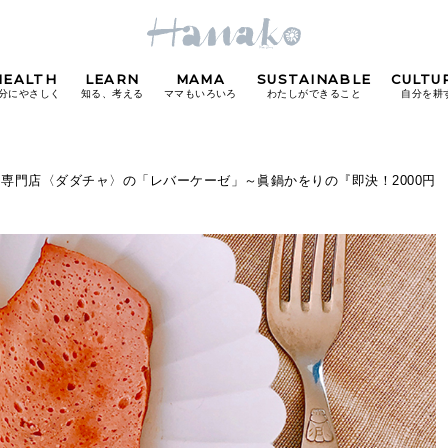
HEALTH
LEARN
MAMA
SUSTAINABLE
CULTU
分にやさしく
知る、考える
ママもいろいろ
わたしができること
自分を耕
POPULAR TAGS
ジ専門店〈ダダチャ〉の「レバーケーゼ」～眞鍋かをりの『即決！2000円
#カフェ
#朝ごはん
#開運
#東京駅
#銀座
#
り
FOLLOW US!