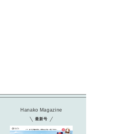
Hanako Magazine
最新号