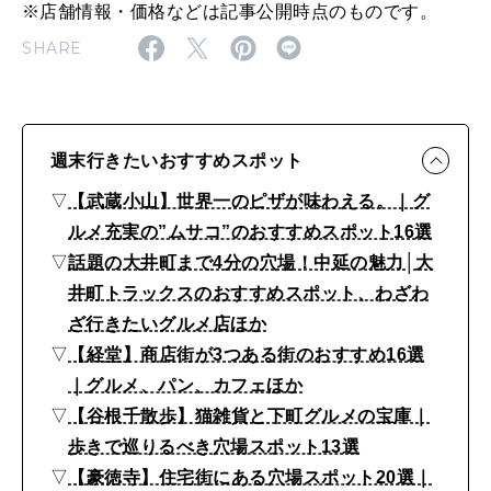
寺
※店舗情報・価格などは記事公開時点のものです。
、
SHARE
経
堂
、
週末行きたいおすすめスポット
東
▽
【武蔵小山】世界一のピザが味わえる。｜グ
長
ルメ充実の”ムサコ”のおすすめスポット16選
崎
▽
話題の大井町まで4分の穴場！中延の魅力│大
ほ
井町トラックスのおすすめスポット、わざわ
ざ行きたいグルメ店ほか
か
▽
【経堂】商店街が3つある街のおすすめ16選
、
｜グルメ、パン、カフェほか
ひ
▽
【谷根千散歩】猫雑貨と下町グルメの宝庫｜
と
歩きで巡りるべき穴場スポット13選
り
▽
【豪徳寺】住宅街にある穴場スポット20選｜