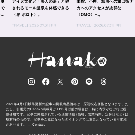
、夏
アイヌ文化と「美人の湯」と称
函館、小樽、旭川への旅は街ナ
」で
されるモール温泉を体感できる
カへのアクセスが抜群な
かり
〈界 ポロト〉。
〈OMO〉へ。
し。
TRAVEL
2026.07.31
PR
TRAVEL
2026.07.31
PR
2021年4月1日以降更新の記事内掲載商品価格は、原則税込価格となります。た
だし、引用元のHanako掲載号が1195号以前の場合は、特に表示がなければ税
抜価格です。記事に掲載されている店舗情報 (価格、営業時間、定休日など) は
取材時のもので、記事をご覧になったタイミングでは変更となっている可能性
があります。 →
Contact