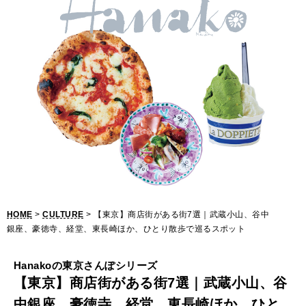
【
東
京
】
商
店
街
が
あ
HOME
>
CULTURE
> 【東京】商店街がある街7選｜武蔵小山、谷中
る
銀座、豪徳寺、経堂、東長崎ほか、ひとり散歩で巡るスポット
街
Hanakoの東京さんぽシリーズ
7
【東京】商店街がある街7選｜武蔵小山、谷
選
中銀座、豪徳寺、経堂、東長崎ほか、ひと