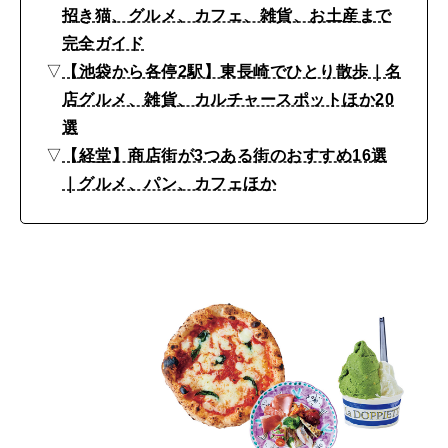
散
招き猫、グルメ、カフェ、雑貨、お土産まで
完全ガイド
歩
▽
【池袋から各停2駅】東長崎でひとり散歩｜名
で
店グルメ、雑貨、カルチャースポットほか20
巡
選
る
▽
【経堂】商店街が3つある街のおすすめ16選
ス
｜グルメ、パン、カフェほか
ポ
ッ
ト