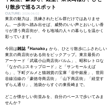
｜
り散歩で巡るスポット
武
CULTURE
2026.06.02
東京の魅力は、洗練されたビル群だけではありませ
蔵
ん。一歩街へ踏み出せば、威勢のいい声とおいしい香
小
りが漂う商店街が、今も地域の人々の暮らしを温かく
彩っています。
山
、
今回は
雑誌『Hanako』
から、ひとり散歩にふさわしい
谷
東京の商店街がある街をピックアップ。東京最長の
アーケード「武蔵小山商店街パルム」、昭和レトロな
中
「なかのぶスキップロード」と「サンモールえば
銀
ら」、下町グルメと猫雑貨の宝庫「谷中銀座」、世田
谷線沿線の「豪徳寺商店街」「山下商店街」「経堂す
座
ずらん通り」、池袋からすぐの東長崎まで。
、
豪
どこか懐かしい街並みを、自分のペースで歩いてみま
せんか？
徳