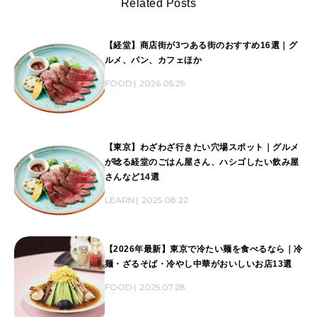
Related Posts
【経堂】商店街が3つある街のおすすめ16選｜グ
ルメ、パン、カフェほか
FOOD
2026.05.29
【東京】わざわざ行きたい穴場スポット｜グルメ
が唸る経堂のごはん屋さん、ハシゴしたい飲み屋
さんなど14選
LEARN
2025.08.22
【2026年最新】東京で冷たい麺を食べるなら｜冷
麺・ざるそば・冷やし中華がおいしいお店13選
FOOD
2025.07.28