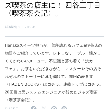
ズ喫茶の店主に！ 四谷三丁目
〈喫茶茶会記〉。
CULTURE
自分を耕す
LEARN
2018.03.28
WORK&MONEY
いい人生って？
Hanakoスイーツ担当が、普段訪れるカフェ&喫茶店の
物語をご紹介しています。レトロなテーブル、懐かし
くてかわいいメニュー。不思議と落ち着く「渋カ
MAGAZINE
フェ」。お茶をいただきながら、マスターやその店そ
特集
れぞれのストーリーに耳を傾けて。前回の表参道
2026年9月号「北海道 おいしく遊ぶ、夏のご褒美旅。」
〈HADEN BOOKS〉は
コチラ
。連載トップは
コチラ
。
2026年8月号『お茶の時間です。』
20回目は元システムエンジニアが始めたジャズ喫茶
〈喫茶茶会記〉。
MAGAZINE
MOOK
2026年7月号「鎌倉 ローカルが 教えてくれた 本当の歩き方。」