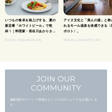
いつもの食卓を格上げする、夏の
アイヌ文化と「美人の湯」と称
新定番「ホワイトビール」で乾
れるモール温泉を体感できる〈
杯！｜料理家・長谷川あかりさん
ポロト〉。
の気取らないおもてなし。
FOOD
2026.08.03
PR
TRAVEL
2026.07.31
PR
JOIN OUR
COMMUNITY
編集後記やイベント情報などここだけのニュースをお届けしま
す。