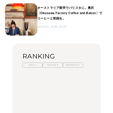
オーストラリア留学でバリスタに。奥沢
〈Okusawa Factory Coffee and Bakes〉で
コーヒーと笑顔を。
LEARN
2018.05.09
RANKING
DAILY
WEEKLY
MONTHLY
暑いから食べたくなる。
【東京近郊】日帰りひと
「来たぞ、トイトレ」|
わざわざ行きたいラーメ
り旅スポット5選｜館
弘中綾香の「純度
ン13選｜プロが選ぶベス
山、前橋、日光など
100%」～第141回～
ト3、大井町の人気店、
ご当地ラーメン
TRAVEL
LEARN
FOOD
No.1259『北海道 おいし
No.1259『北海道 おいし
【あんこ】一度は食べた