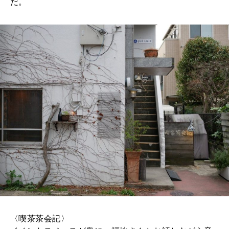
だ。
〈喫茶茶会記〉