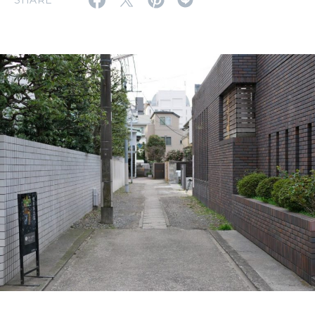
SHARE
2026年6月号「大銀座 トレンドが生まれる 新しい一流店へ。」
FOLLOW US!
2026年5月号「“大好き”に出会いに。韓国」
2026年4月号「未来をつくる、学びの教科書。」
2026年3月号「スイーツ予想図 2026」
2026年2月号「良運を掴む 新・開運術。」
2026年1月号「猫がいれば、幸せ」
2025年12月号「お酒の新常識。」