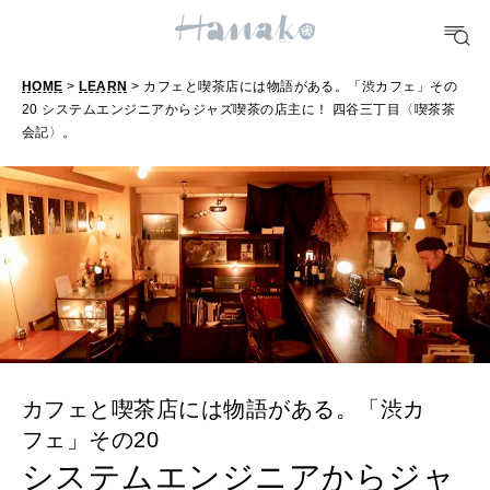
FORTUNE
明日のわたし
[12星座別] Weekly Holoscope
HOME
>
LEARN
> カフェと喫茶店には物語がある。「渋カフェ」その
20 システムエンジニアからジャズ喫茶の店主に！ 四谷三丁目〈喫茶茶
HEALTH
会記〉。
[12星座別] Monthly Love Holoscope
自分にやさしく
女神まり愛のタロットメッセージ
LEARN
算命学がわかる今月のあなた
知る、考える
MAMA
ママもいろいろ
カフェと喫茶店には物語がある。「渋カ
フェ」その20
SUSTAINABLE
システムエンジニアからジャ
わたしができること