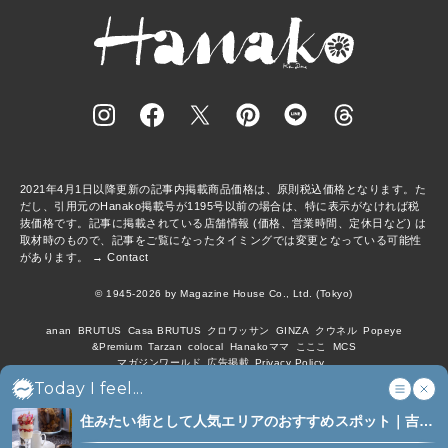
2021年4月1日以降更新の記事内掲載商品価格は、原則税込価格となります。た
だし、引用元のHanako掲載号が1195号以前の場合は、特に表示がなければ税
抜価格です。記事に掲載されている店舗情報 (価格、営業時間、定休日など) は
取材時のもので、記事をご覧になったタイミングでは変更となっている可能性
があります。 →
Contact
© 1945-2026 by Magazine House Co., Ltd. (Tokyo)
anan
BRUTUS
Casa BRUTUS
クロワッサン
GINZA
クウネル
Popeye
&Premium
Tarzan
colocal
Hanakoママ
こここ
MCS
マガジンワールド
広告掲載
Privacy Policy
Today I feel...
住みたい街として人気エリアのおすすめスポット｜吉祥
寺、西荻窪、代々木上原、下北沢ほか (6)