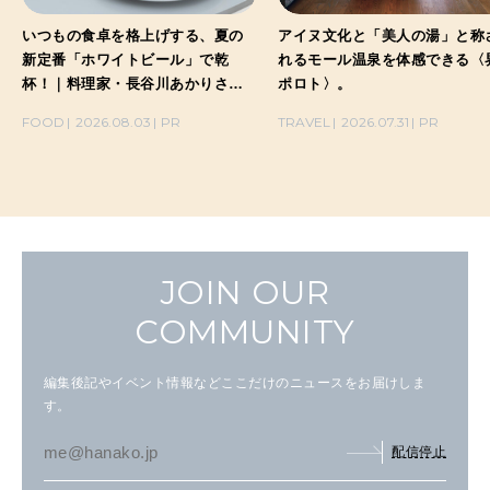
いつもの食卓を格上げする、夏の
アイヌ文化と「美人の湯」と称
新定番「ホワイトビール」で乾
れるモール温泉を体感できる〈
杯！｜料理家・長谷川あかりさん
ポロト〉。
の気取らないおもてなし。
FOOD
2026.08.03
PR
TRAVEL
2026.07.31
PR
JOIN OUR
COMMUNITY
編集後記やイベント情報などここだけのニュースをお届けしま
す。
配信停止