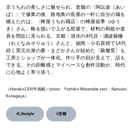
京うちわの美しさに魅せられ、老舗の〈阿以波（あい
ば）〉で修業の後、路地奥の長屋の一軒に自分の城を
構えたのは、〈蜂屋うちわ職店〉の蜂屋佑季（ゆう
き）さん。靴を脱いで上がる部屋で、材料の和紙や道
具を間近に見られる。京都・清水の4代目・涌波蘇嶐
（わくなみそりゅう）さんと、福岡・小石原焼で14代
続く窯元出身の妻・まどかさんが始めた〈蘇嶐窯〉も
工房とショップが一体化。作り手の顔が見えて、話も
できる。その距離感とマイペースな創作活動が、時代
に心地よく寄り添う。
（Hanako1200号掲載／photo : Yoshiko Watanabe text : Natsuko
Konagaya）
#Lifestyle
#京都