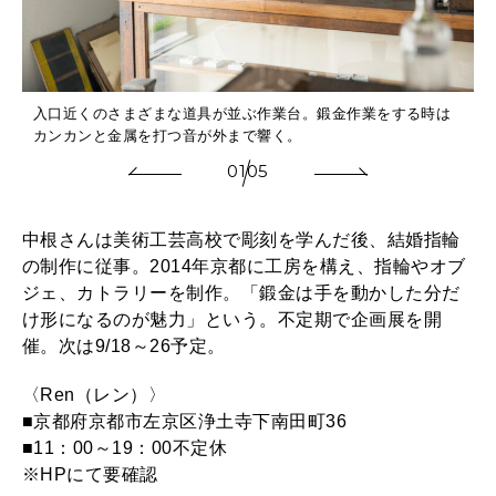
2026年1月号「猫がいれば、幸せ」
2025年12月号「お酒の新常識。」
入口近くのさまざまな道具が並ぶ作業台。鍛金作業をする時は
カンカンと金属を打つ音が外まで響く。
01
05
中根さんは美術工芸高校で彫刻を学んだ後、結婚指輪
の制作に従事。2014年京都に工房を構え、指輪やオブ
ジェ、カトラリーを制作。「鍛金は手を動かした分だ
け形になるのが魅力」という。不定期で企画展を開
催。次は9/18～26予定。
〈Ren（レン）〉
■京都府京都市左京区浄土寺下南田町36
■11：00～19：00不定休
※HPにて要確認