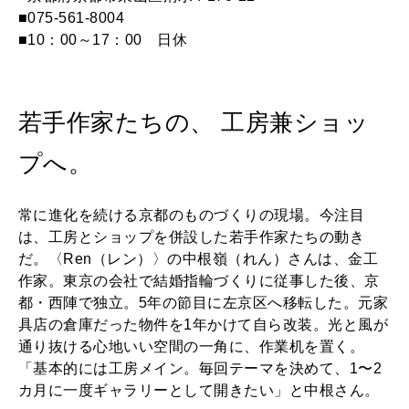
■075-561-8004
■10：00～17：00 日休
若手作家たちの、 工房兼ショッ
プへ。
常に進化を続ける京都のものづくりの現場。今注目
は、工房とショップを併設した若手作家たちの動き
だ。〈Ren（レン）〉の中根嶺（れん）さんは、金工
作家。東京の会社で結婚指輪づくりに従事した後、京
都・西陣で独立。5年の節目に左京区へ移転した。元家
具店の倉庫だった物件を1年かけて自ら改装。光と風が
通り抜ける心地いい空間の一角に、作業机を置く。
「基本的には工房メイン。毎回テーマを決めて、1〜2
カ月に一度ギャラリーとして開きたい」と中根さん。