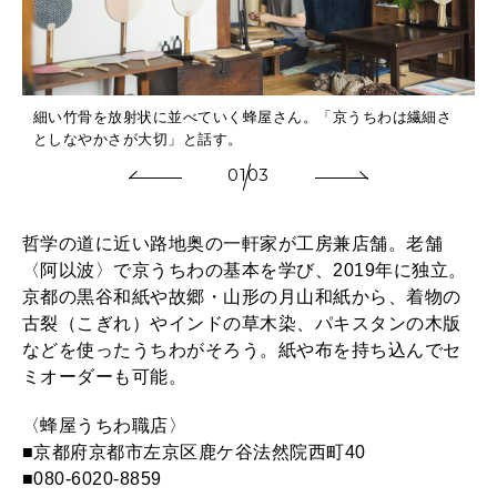
細い竹骨を放射状に並べていく蜂屋さん。「京うちわは繊細さ
としなやかさが大切」と話す。
01
03
哲学の道に近い路地奥の一軒家が工房兼店舗。老舗
〈阿以波〉で京うちわの基本を学び、2019年に独立。
京都の黒谷和紙や故郷・山形の月山和紙から、着物の
古裂（こぎれ）やインドの草木染、パキスタンの木版
などを使ったうちわがそろう。紙や布を持ち込んでセ
ミオーダーも可能。
〈蜂屋うちわ職店〉
■京都府京都市左京区鹿ケ谷法然院西町40
■080-6020-8859