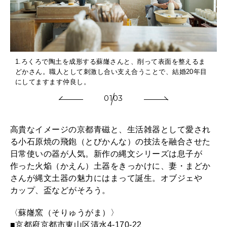
1.ろくろで陶土を成形する蘇嶐さんと、削って表面を整えるま
どかさん。職人として刺激し合い支え合うことで、結婚20年目
各
にしてますます仲良し。
01
03
高貴なイメージの京都青磁と、生活雑器として愛され
る小石原焼の飛鉋（とびかんな）の技法を融合させた
日常使いの器が人気。新作の縄文シリーズは息子が
作った火焔（かえん）土器をきっかけに、妻・まどか
さんが縄文土器の魅力にはまって誕生。オブジェや
カップ、盃などがそろう。
〈蘇嶐窯（そりゅうがま）〉
■京都府京都市東山区清水4-170-22