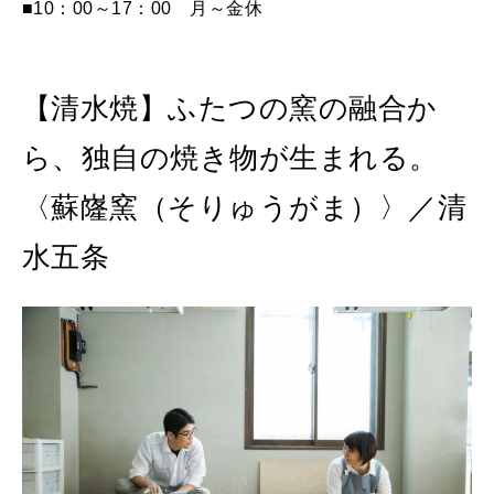
■10：00～17：00 月～金休
【清水焼】ふたつの窯の融合か
ら、独自の焼き物が生まれる。
〈蘇嶐窯（そりゅうがま）〉／清
水五条