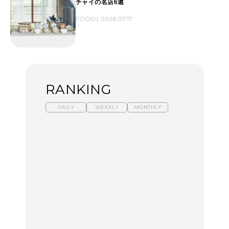
チャイの名店6選
FOOD
2026.07.17
RANKING
DAILY
WEEKLY
MONTHLY
暑いから食べたくなる。
【東京近郊】日帰りひと
「来たぞ、トイトレ」|
わざわざ行きたいラーメ
り旅スポット5選｜館
弘中綾香の「純度
ン13選｜プロが選ぶベス
山、前橋、日光など
100%」～第141回～
ト3、大井町の人気店、
ご当地ラーメン
TRAVEL
LEARN
FOOD
【福島】わざわざ食べに
【東京近郊】日帰りひと
【あんこ】一度は食べた
行きたいご当地グルメ23
り旅スポット5選｜館
い名店13選｜どら焼き・
選｜ラーメン、餃子、そ
山、前橋、日光など
おはぎほか
ばほか