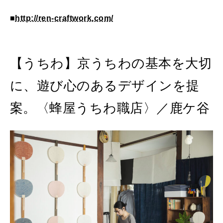
■
http://ren-craftwork.com/
【うちわ】京うちわの基本を大切
に、遊び心のあるデザインを提
案。〈蜂屋うちわ職店〉／鹿ケ谷