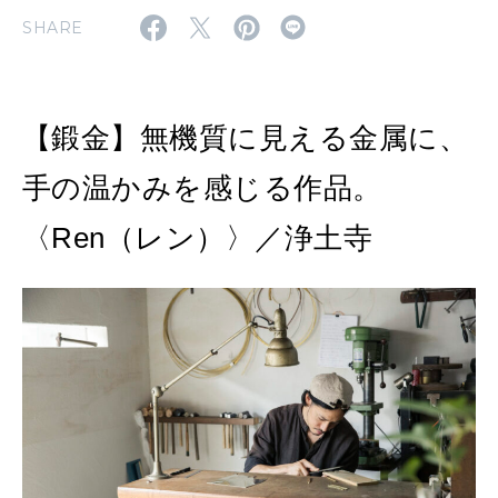
MAGAZINE
SHARE
特集
2026年9月号「北海道 おいしく遊ぶ、夏のご褒美旅。」
【鍛金】無機質に見える金属に、
2026年8月号『お茶の時間です。』
手の温かみを感じる作品。
MAGAZINE
MOOK
2026年7月号「鎌倉 ローカルが 教えてくれた 本当の歩き方。」
〈Ren（レン）〉／浄土寺
2026年6月号「大銀座 トレンドが生まれる 新しい一流店へ。」
FOLLOW US!
2026年5月号「“大好き”に出会いに。韓国」
2026年4月号「未来をつくる、学びの教科書。」
2026年3月号「スイーツ予想図 2026」
2026年2月号「良運を掴む 新・開運術。」