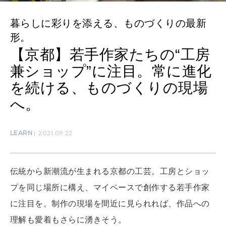
暮らしに彩りを添える、ものづくりの最新
MAMA
形。
ママもいろいろ
【京都】若手作家たちの“工房
兼ショップ”に注目。常に進化
を続ける、ものづくりの現場
SUSTAINABLE
わたしができること
へ。
LEARN
2021.09.22
CULTURE
自分を耕す
伝統から新潮流が生まれる京都の工芸。工房とショッ
WORK&MONEY
プを同じ場所に構え、マイペースで創作する若手作家
いい人生って？
に注目を。制作の現場を間近に見られれば、作品への
理解も愛着もさらに湧きそう。