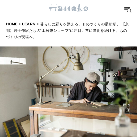
FOOD
おいしい
HOME
>
LEARN
> 暮らしに彩りを添える、ものづくりの最新形。 【京
都】若手作家たちの“工房兼ショップ”に注目。常に進化を続ける、もの
TRAVEL
づくりの現場へ。
どこ行く？
FORTUNE
明日のわたし
[12星座別] Weekly Holoscope
HEALTH
[12星座別] Monthly Love Holoscope
自分にやさしく
女神まり愛のタロットメッセージ
LEARN
算命学がわかる今月のあなた
知る、考える