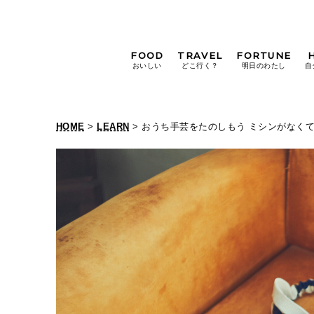
FOOD
TRAVEL
FORTUNE
おいしい
どこ行く？
明日のわたし
自
[12星座別] Weekly
Holoscope
HOME
>
LEARN
> おうち手芸をたのしもう ミシンがなく
[12星座別] Monthly
Holoscope
#手土産
#シュークリーム
#パン
女神まり愛の
タロットメッセージ
#京都
[算命学] 星読みハナコの月巡