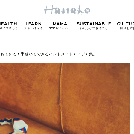
HEALTH
LEARN
MAMA
SUSTAINABLE
CULTU
分にやさしく
知る、考える
ママもいろいろ
わたしができること
自分を耕
POPULAR TAGS
てもできる！手縫いでできるハンドメイドアイデア集。
#カフェ
#朝ごはん
#開運
#東京駅
#銀座
#
り
FOLLOW US!