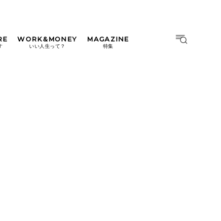
RE
WORK&MONEY
MAGAZINE
MAGAZINE
MOOK
す
いい人生って？
特集
2026年9月号「北海道 おいし
く遊ぶ、夏のご褒美旅。」
2026年8月号『お茶の時間で
す。』
日本橋
#中目黒
#吉祥寺
#横浜
2026年7月号「鎌倉 ローカル
が 教えてくれた 本当の歩き
方。」
2026年6月号「大銀座 トレン
ドが生まれる 新しい一流店
へ。」
2026年5月号「“大好き”に出
会いに。韓国」
2026年4月号「未来をつくる、