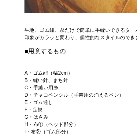
生地、ゴム紐、糸だけで簡単に手縫いできるター
印象がガラッと変わり、個性的なスタイルのでき
■用意するもの
A・ゴム紐（幅2cm）
B・縫い針、まち針
C・手縫い用糸
D・チャコペンシル（手芸用の消えるペン）
E・ゴム通し
F・定規
G・はさみ
H・布①（ヘッド部分）
I・布②（ゴム部分）