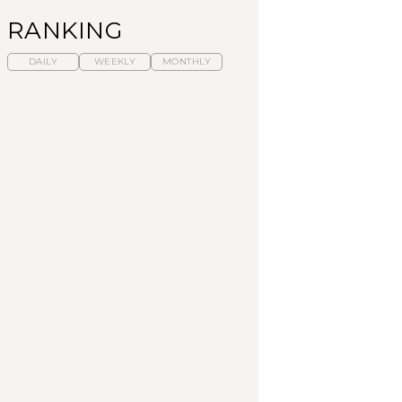
RANKING
DAILY
WEEKLY
MONTHLY
暑いから食べたくな
「来たぞ、トイトレ」|
「来たぞ、トイトレ」|
る。わざわざ行きたい
弘中綾香の「純度
弘中綾香の「純度
ラーメン13選｜プロが
100%」～第141回～
100%」～第141回～
選ぶベスト3、大井町の
人気店、ご当地ラーメ
LEARN
LEARN
FOOD
ン
No.1259『北海道 おい
No.1259『北海道 おい
【あんこ】一度は食べ
しく遊ぶ、夏のご褒美
しく遊ぶ、夏のご褒美
たい名店13選｜どら焼
旅。』
旅。』
き・おはぎほか
FOOD
いつもの食卓を格上げ
暑いから食べたくな
「来たぞ、トイトレ」|
する、夏の新定番「ホ
る。わざわざ行きたい
弘中綾香の「純度
ワイトビール」で乾
ラーメン13選｜プロが
100%」～第141回～
杯！｜料理家・長谷川
選ぶベスト3、大井町の
あかりさんの気取らな
人気店、ご当地ラーメ