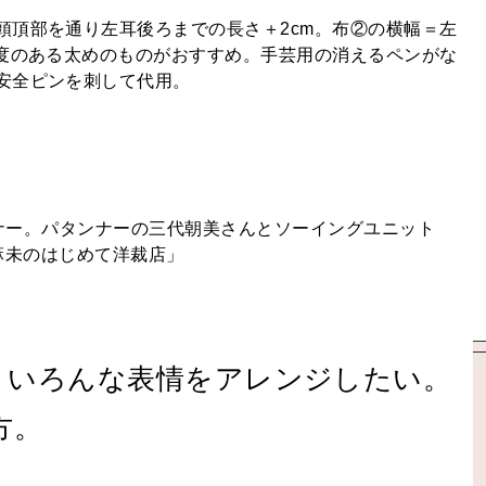
頭頂部を通り左耳後ろまでの長さ＋2cm。布②の横幅＝左
強度のある太めのものがおすすめ。手芸用の消えるペンがな
安全ピンを刺して代用。
ザイナー。パタンナーの三代朝美さんとソーイングユニット
文麻未のはじめて洋裁店」
！いろんな表情をアレンジしたい。
方。