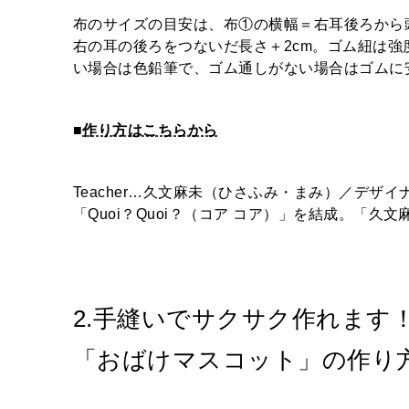
布のサイズの目安は、布①の横幅＝右耳後ろから
右の耳の後ろをつないだ長さ＋2cm。ゴム紐は
い場合は色鉛筆で、ゴム通しがない場合はゴムに
■
作り方はこちらから
Teacher…久文麻未（ひさふみ・まみ）／デ
「Quoi？Quoi？（コア コア）」を結成。「久
2.手縫いでサクサク作れます
「おばけマスコット」の作り