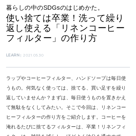
暮らしの中のSDGsのはじめかた。
使い捨ては卒業！洗って繰り
MAMA
返し使える「リネンコーヒー
ママもいろいろ
フィルター」の作り方
SUSTAINABLE
LEARN
2021.05.30
わたしができること
ラップやコーヒーフィルター、ハンドソープは毎日使
CULTURE
うもの。何気なく使っては、捨てる、買い足すを繰り
自分を耕す
返していませんか？まずは、毎日使うものを置きかえ
て無駄をなくしてみたい。そこで今回は、リネンコー
WORK&MONEY
ヒーフィルターの作り方をご紹介します。コーヒーを
いい人生って？
淹れるたびに捨てるフィルターは、卒業！リネンフィ