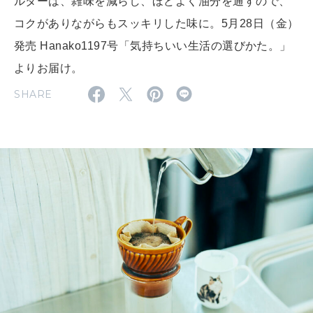
ルターは、雑味を減らし、ほどよく油分を通すので、
MAGAZINE
コクがありながらもスッキリした味に。5月28日（金）
特集
発売 Hanako1197号「気持ちいい生活の選びかた。」
よりお届け。
2026年9月号「北海道 おいしく遊ぶ、夏のご褒美旅。」
SHARE
2026年8月号『お茶の時間です。』
MAGAZINE
MOOK
2026年7月号「鎌倉 ローカルが 教えてくれた 本当の歩き方。」
2026年6月号「大銀座 トレンドが生まれる 新しい一流店へ。」
FOLLOW US!
2026年5月号「“大好き”に出会いに。韓国」
2026年4月号「未来をつくる、学びの教科書。」
2026年3月号「スイーツ予想図 2026」
2026年2月号「良運を掴む 新・開運術。」