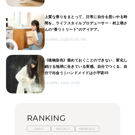
上質な香りをまとって、日常に自分を思いやる時
間を。ライフスタイルプロデューサー・村上萌さ
んの“香リトリート”のアイデア。
LEARN
2025.10.31
PR
《植物染色》留めておくことのできない、変化し
続ける地球に生きている実感。自分でつくる、自
分で出会う | ハンドメイドは小宇宙#5
LEARN
2024.01.30
RANKING
DAILY
WEEKLY
MONTHLY