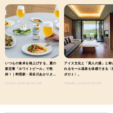
いつもの食卓を格上げする、夏の
アイヌ文化と「美人の湯」と称
新定番「ホワイトビール」で乾
れるモール温泉を体感できる〈
杯！｜料理家・長谷川あかりさん
ポロト〉。
の気取らないおもてなし。
FOOD
2026.08.03
PR
TRAVEL
2026.07.31
PR