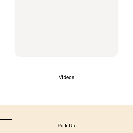
FOOD
いつもの食卓を格上げす
【2026年最新】横浜の絶
行列に並んででも食べる
る、夏の新定番「ホワイ
品ランチ29選｜横浜駅周
べし！喜多方ラーメンの
トビール」で乾杯！｜料
辺、みなとみらい、横浜
名店3選
理家・長谷川あかりさん
中華街、和食、洋食ほか
の気取らないおもてな
FOOD
FOOD | PR
FOOD
し。
Videos
Pick Up