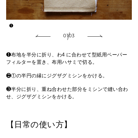
❶
01
03
❶布地を半分に折り、わ4 に合わせて型紙用ペーパー
フィルターを置き、布用ハサミで切る。
❷①の半円の縁にジグザグミシンをかける。
❸半分に折り、重ね合わせた部分をミシンで縫い合わ
せ、ジグザグミシンをかける。
【日常の使い方】