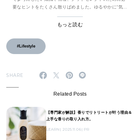
要なヒントをたくさん散りばめました。ゆるやかに“気持
ちのいい生活”の輪が広がっていくことを願って、ハナコ
が提案するライフスタイルブックです。
もっと読む
#Lifestyle
SHARE
Related Posts
【専門家が解説】香りでリトリートが叶う理由＆
上手な香りの取り入れ方。
LEARN
2025.11.06
PR