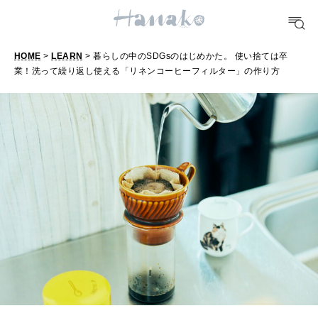
FOOD
おいしい
HOME
>
LEARN
> 暮らしの中のSDGsのはじめかた。 使い捨ては卒
業！洗って繰り返し使える「リネンコーヒーフィルター」の作り方
TRAVEL
どこ行く？
FORTUNE
明日のわたし
[12星座別] Weekly Holoscope
HEALTH
[12星座別] Monthly Love Holoscope
自分にやさしく
女神まり愛のタロットメッセージ
LEARN
算命学がわかる今月のあなた
知る、考える