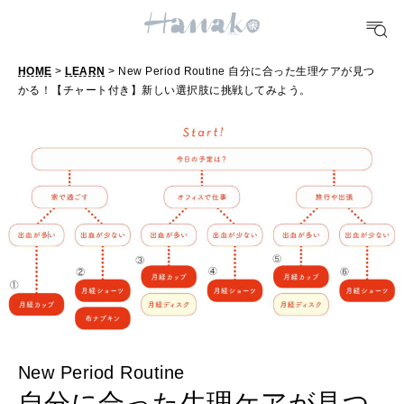
FOOD
おいしい
HOME
>
LEARN
> New Period Routine 自分に合った生理ケアが見つ
かる！【チャート付き】新しい選択肢に挑戦してみよう。
TRAVEL
どこ行く？
FORTUNE
明日のわたし
[12星座別] Weekly Holoscope
HEALTH
[12星座別] Monthly Love Holoscope
自分にやさしく
New Period Routine
女神まり愛のタロットメッセージ
自分に合った生理ケアが見つ