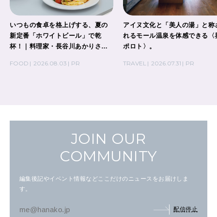
いつもの食卓を格上げする、夏の
アイヌ文化と「美人の湯」と称
新定番「ホワイトビール」で乾
れるモール温泉を体感できる〈
杯！｜料理家・長谷川あかりさん
ポロト〉。
の気取らないおもてなし。
FOOD
2026.08.03
PR
TRAVEL
2026.07.31
PR
JOIN OUR
COMMUNITY
編集後記やイベント情報などここだけのニュースをお届けしま
す。
配信停止