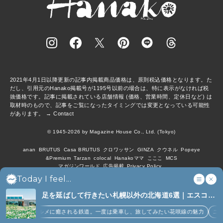
2021年4月1日以降更新の記事内掲載商品価格は、原則税込価格となります。た
だし、引用元のHanako掲載号が1195号以前の場合は、特に表示がなければ税
抜価格です。記事に掲載されている店舗情報 (価格、営業時間、定休日など) は
取材時のもので、記事をご覧になったタイミングでは変更となっている可能性
があります。 →
Contact
© 1945-2026 by Magazine House Co., Ltd. (Tokyo)
anan
BRUTUS
Casa BRUTUS
クロワッサン
GINZA
クウネル
Popeye
&Premium
Tarzan
colocal
Hanakoママ
こここ
MCS
マガジンワールド
広告掲載
Privacy Policy
Today I feel...
足を延ばして行きたい札幌以外の北海道6選｜エスコン
フィールド、花咲線、ニセコほか (6)
絶景とグルメに癒される鉄道。一度は乗車し、旅してみたい花咲線の魅力
ニセコ