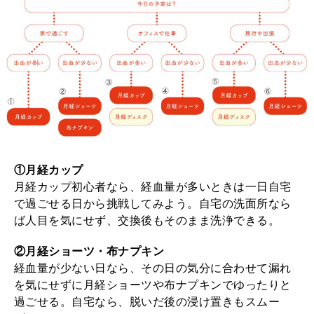
MAGAZINE
特集
2026年9月号「北海道 おいしく遊ぶ、夏のご褒美旅。」
2026年8月号『お茶の時間です。』
MAGAZINE
MOOK
2026年7月号「鎌倉 ローカルが 教えてくれた 本当の歩き方。」
①月経カップ
月経カップ初心者なら、経血量が多いときは一日自宅
2026年6月号「大銀座 トレンドが生まれる 新しい一流店へ。」
で過ごせる日から挑戦してみよう。自宅の洗面所なら
ば人目を気にせず、交換後もそのまま洗浄できる。
FOLLOW US!
2026年5月号「“大好き”に出会いに。韓国」
②月経ショーツ・布ナプキン
2026年4月号「未来をつくる、学びの教科書。」
経血量が少ない日なら、その日の気分に合わせて漏れ
を気にせずに月経ショーツや布ナプキンでゆったりと
2026年3月号「スイーツ予想図 2026」
過ごせる。自宅なら、脱いだ後の浸け置きもスムー