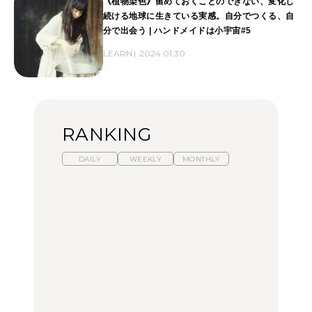
《植物染色》留めておくことのできない、変化し
続ける地球に生きている実感。自分でつくる、自
分で出会う | ハンドメイドは小宇宙#5
LEARN
2024.01.30
RANKING
DAILY
WEEKLY
MONTHLY
【福島】わざわざ食べに
暑いから食べたくなる。
「来たぞ、トイトレ」|
行きたいご当地グルメ23
わざわざ行きたいラーメ
弘中綾香の「純度
選｜ラーメン、餃子、そ
ン13選｜プロが選ぶベス
100%」～第141回～
ばほか
ト3、大井町の人気店、
ご当地ラーメン
FOOD
LEARN
FOOD
【東京近郊】日帰りひと
【東京近郊】日帰りひと
【あんこ】一度は食べた
り旅スポット5選｜館
り旅スポット5選｜館
い名店13選｜どら焼き・