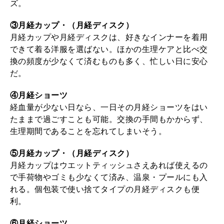
ズ。
2026年2月号「良運を掴む 新・開運術。」
③月経カップ・（月経ディスク）
2026年1月号「猫がいれば、幸せ」
月経カップや月経ディスクは、好きなインナーを着用
できて着る洋服を選ばない。ほかの生理ケアと比べ交
2025年12月号「お酒の新常識。」
換の頻度が少なくて済むものも多く、忙しい日に安心
だ。
④月経ショーツ
経血量が少ない日なら、一日その月経ショーツをはい
たままで過ごすことも可能。交換の手間もかからず、
生理期間であることを忘れてしまいそう。
⑤月経カップ・（月経ディスク）
月経カップはウエットティッシュさえあれば使えるの
で手荷物やゴミも少なくて済み、温泉・プールにも入
れる。個包装で使い捨てタイプの月経ディスクも便
利。
⑥月経ショーツ