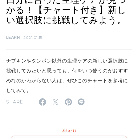
LEARN
算命学がわかる今月のあなた
かる！【チャート付き】新し
知る、考える
い選択肢に挑戦してみよう。
MAMA
LEARN
2021.01.15
ママもいろいろ
ナプキンやタンポン以外の生理ケアの新しい選択肢に
SUSTAINABLE
挑戦してみたいと思っても、何をいつ使うのがおすす
わたしができること
めなのかわからない人は、ぜひこのチャートを参考に
してみて。
CULTURE
SHARE
自分を耕す
WORK&MONEY
いい人生って？