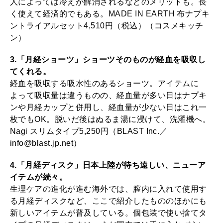
人によっては冷えが解消されるなどのメリットも。長
く使えて経済的でもある。MADE IN EARTH 布ナプキ
ントライアルセット4,510円（税込）（コスメキッチ
ン）
3.「月経ショーツ」ショーツそのものが経血を吸収し
てくれる。
経血を吸収する吸水性のあるショーツ。アイテムに
よって吸収量は違うものの、経血量が多い日はナプキ
ンや月経カップと併用し、経血量が少ない日はこれ一
枚でもOK。脱いだ後はぬるま湯に浸けて、洗濯機へ。
Nagi スリムタイプ5,250円（BLAST Inc.／
info@blast.jp.net）
4.「月経ディスク」日本上陸が待ち遠しい、ニューア
イテムが続々。
生理ケアの進化が進む海外では、膣内に入れて使用す
る月経ディスクなど、ここで紹介したもののほかにも
新しいアイテムが普及している。個包装で使い捨てタ