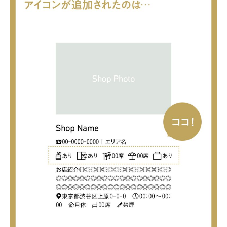
WORK&MONEY
いい人生って？
MAGAZINE
特集
2026年9月号「北海道 おいしく遊ぶ、夏のご褒美旅。」
2026年8月号『お茶の時間です。』
MAGAZINE
MOOK
2026年7月号「鎌倉 ローカルが 教えてくれた 本当の歩き方。」
2026年6月号「大銀座 トレンドが生まれる 新しい一流店へ。」
FOLLOW US!
2026年5月号「“大好き”に出会いに。韓国」