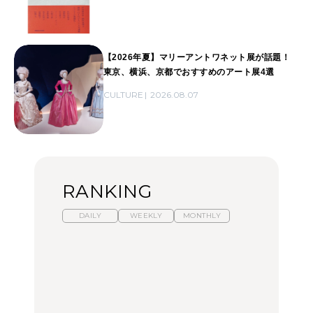
【2026年夏】マリーアントワネット展が話題！
東京、横浜、京都でおすすめのアート展4選
CULTURE
2026.08.07
RANKING
DAILY
WEEKLY
MONTHLY
暑いから食べたくなる。
【東京近郊】日帰りひと
「来たぞ、トイトレ」|
わざわざ行きたいラーメ
り旅スポット5選｜館
弘中綾香の「純度
ン13選｜プロが選ぶベス
山、前橋、日光など
100%」～第141回～
ト3、大井町の人気店、
ご当地ラーメン