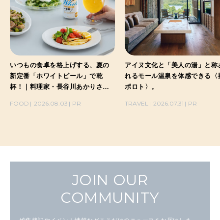
いつもの食卓を格上げする、夏の
アイヌ文化と「美人の湯」と称
新定番「ホワイトビール」で乾
れるモール温泉を体感できる〈
杯！｜料理家・長谷川あかりさん
ポロト〉。
の気取らないおもてなし。
FOOD
2026.08.03
PR
TRAVEL
2026.07.31
PR
JOIN OUR
COMMUNITY