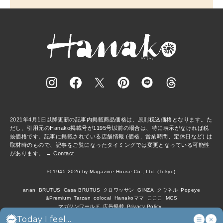
2021年4月1日以降更新の記事内掲載商品価格は、原則税込価格となります。た
だし、引用元のHanako掲載号が1195号以前の場合は、特に表示がなければ税
抜価格です。記事に掲載されている店舗情報 (価格、営業時間、定休日など) は
取材時のもので、記事をご覧になったタイミングでは変更となっている可能性
があります。 →
Contact
© 1945-2026 by Magazine House Co., Ltd. (Tokyo)
anan
BRUTUS
Casa BRUTUS
クロワッサン
GINZA
クウネル
Popeye
&Premium
Tarzan
colocal
Hanakoママ
こここ
MCS
マガジンワールド
広告掲載
Privacy Policy
Today I feel...