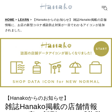
#手土産
#シュークリーム
#パン
#カフェ
#朝ごはん
#開運
10 CATEGORIES
HOME
>
LEARN
> 【Hanakoからのお知らせ】 雑誌Hanako掲載の店舗
情報に、お店の新型コロナ感染防止対策が一目でわかるアイコンが追加
されました。
FOOD
おいしい
TRAVEL
どこ行く？
FORTUNE
明日のわたし
【Hanakoからのお知らせ】
[12星座別] Weekly Holoscope
雑誌Hanako掲載の店舗情報
HEALTH