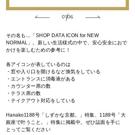
2026年4月号「未来をつくる、学びの教科書。」
01
06
2026年3月号「スイーツ予想図 2026」
2026年2月号「良運を掴む 新・開運術。」
その名も…「SHOP DATA ICON for NEW
NORMAL」。新しい生活様式の中で、安心安全におで
2026年1月号「猫がいれば、幸せ」
かけを楽しむための参考に！
2025年12月号「お酒の新常識。」
各アイコンが表しているのは
・窓や入り口を開けるなど換気をしている
・エントランスに消毒液がある
・カウンター席の数
・テラス席の数
・テイクアウト対応をしている
Hanako1188号「しずかな京都。」特集、1189号「大
銀座で叶うこと。」特集に掲載中。ぜひ誌面を手に
とってご覧ください