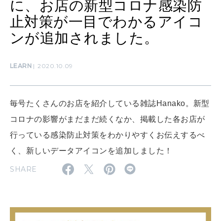
に、お店の新型コロナ感染防
[12星座別] Monthly Love Holoscope
自分にやさしく
止対策が一目でわかるアイコ
女神まり愛のタロットメッセージ
ンが追加されました。
LEARN
算命学がわかる今月のあなた
知る、考える
LEARN
2020.10.09
MAMA
毎号たくさんのお店を紹介している雑誌Hanako。新型
ママもいろいろ
コロナの影響がまだまだ続くなか、掲載した各お店が
行っている感染防止対策をわかりやすくお伝えするべ
SUSTAINABLE
く、新しいデータアイコンを追加しました！
わたしができること
SHARE
CULTURE
自分を耕す