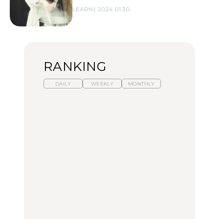
LEARN
2024.01.30
RANKING
DAILY
WEEKLY
MONTHLY
暑いから食べたくなる。
「来たぞ、トイトレ」|
「来たぞ、トイトレ」|
わざわざ行きたいラーメ
弘中綾香の「純度
弘中綾香の「純度
ン13選｜プロが選ぶベス
100%」～第141回～
100%」～第141回～
ト3、大井町の人気店、
ご当地ラーメン
LEARN
LEARN
FOOD
No.1259『北海道 おいし
No.1259『北海道 おいし
【あんこ】一度は食べた
く遊ぶ、夏のご褒美
く遊ぶ、夏のご褒美
い名店13選｜どら焼き・
旅。』
旅。』
おはぎほか
FOOD