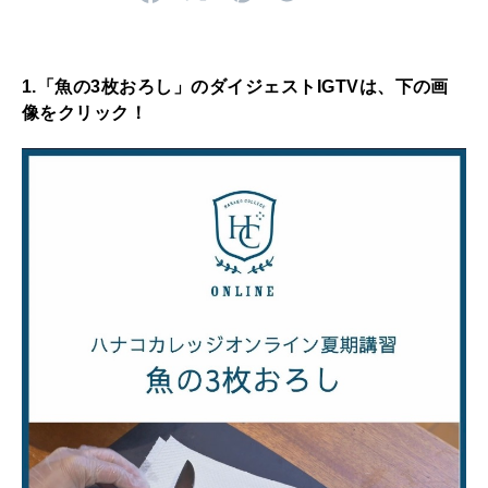
特集
2026年9月号「北海道 おいしく遊ぶ、夏のご褒美旅。」
1.「魚の3枚おろし」のダイジェストIGTVは、下の画
像をクリック！
2026年8月号『お茶の時間です。』
MAGAZINE
MOOK
2026年7月号「鎌倉 ローカルが 教えてくれた 本当の歩き方。」
2026年6月号「大銀座 トレンドが生まれる 新しい一流店へ。」
FOLLOW US!
2026年5月号「“大好き”に出会いに。韓国」
2026年4月号「未来をつくる、学びの教科書。」
2026年3月号「スイーツ予想図 2026」
2026年2月号「良運を掴む 新・開運術。」