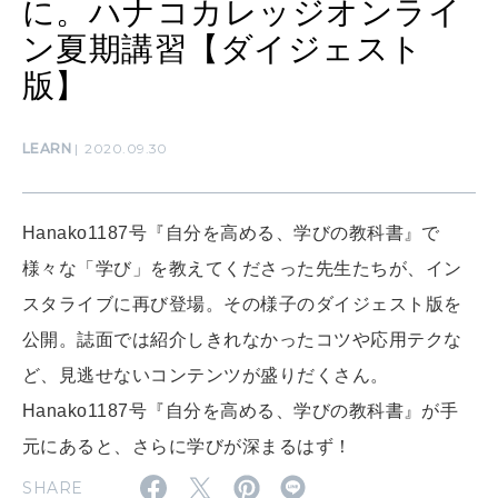
に。ハナコカレッジオンライ
ン夏期講習【ダイジェスト
MAMA
ママもいろいろ
版】
LEARN
2020.09.30
SUSTAINABLE
わたしができること
Hanako1187号『自分を高める、学びの教科書』で
様々な「学び」を教えてくださった先生たちが、イン
CULTURE
自分を耕す
スタライブに再び登場。その様子のダイジェスト版を
公開。誌面では紹介しきれなかったコツや応用テクな
ど、見逃せないコンテンツが盛りだくさん。
WORK&MONEY
いい人生って？
Hanako1187号『自分を高める、学びの教科書』が手
元にあると、さらに学びが深まるはず！
SHARE
MAGAZINE