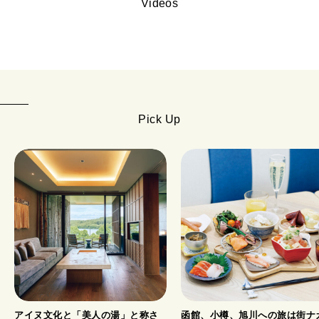
Videos
Pick Up
アイヌ文化と「美人の湯」と称さ
函館、小樽、旭川への旅は街ナ