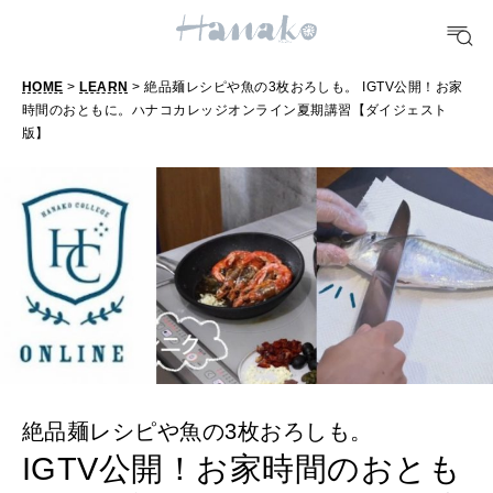
おいしい
HOME
>
LEARN
> 絶品麺レシピや魚の3枚おろしも。 IGTV公開！お家
TRAVEL
時間のおともに。ハナコカレッジオンライン夏期講習【ダイジェスト
どこ行く？
版】
FORTUNE
明日のわたし
[12星座別] Weekly Holoscope
HEALTH
[12星座別] Monthly Love Holoscope
自分にやさしく
女神まり愛のタロットメッセージ
絶品麺レシピや魚の3枚おろしも。
LEARN
算命学がわかる今月のあなた
知る、考える
IGTV公開！お家時間のおとも