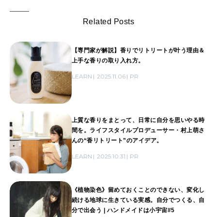
Related Posts
【専門家が解説】香りでリトリートが叶う理由＆
上手な香りの取り入れ方。
LEARN
2025.11.06
PR
上質な香りをまとって、日常に自分を思いやる時
間を。ライフスタイルプロデューサー・村上萌さ
んの“香リトリート”のアイデア。
LEARN
2025.10.31
PR
《植物染色》留めておくことのできない、変化し
続ける地球に生きている実感。自分でつくる、自
分で出会う | ハンドメイドは小宇宙#5