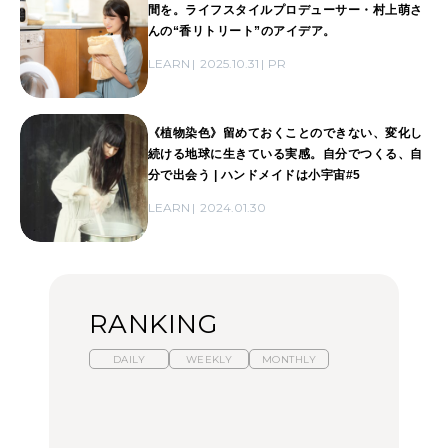
間を。ライフスタイルプロデューサー・村上萌さ
んの“香リトリート”のアイデア。
LEARN
2025.10.31
PR
《植物染色》留めておくことのできない、変化し
続ける地球に生きている実感。自分でつくる、自
分で出会う | ハンドメイドは小宇宙#5
LEARN
2024.01.30
RANKING
DAILY
WEEKLY
MONTHLY
【福島】わざわざ食べに
暑いから食べたくなる。
「来たぞ、トイトレ」|
行きたいご当地グルメ23
わざわざ行きたいラーメ