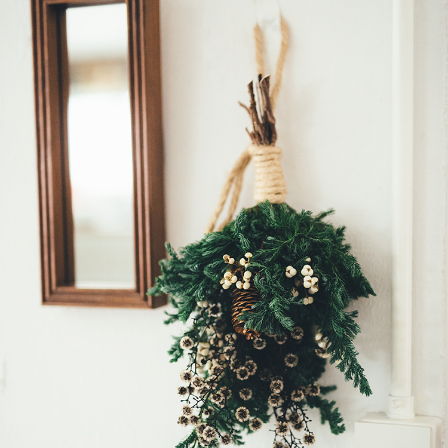
MAGAZINE
特集
2026年9月号「北海道 おいしく遊ぶ、夏のご褒美旅。」
2026年8月号『お茶の時間です。』
MAGAZINE
MOOK
2026年7月号「鎌倉 ローカルが 教えてくれた 本当の歩き方。」
2026年6月号「大銀座 トレンドが生まれる 新しい一流店へ。」
FOLLOW US!
2026年5月号「“大好き”に出会いに。韓国」
2026年4月号「未来をつくる、学びの教科書。」
2026年3月号「スイーツ予想図 2026」