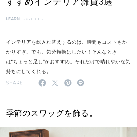
すすめインテリア雑貨3選
LEARN
算命学がわかる今月のあなた
知る、考える
LEARN
2020.01.12
MAMA
ママもいろいろ
インテリアを総入れ替えするのは、時間もコストもか
かりすぎ。でも、気分転換はしたい！そんなとき
は“ちょっと足し”がおすすめ。それだけで晴れやかな気
SUSTAINABLE
わたしができること
持ちにしてくれる。
SHARE
CULTURE
自分を耕す
季節のスワッグを飾る。
WORK&MONEY
いい人生って？