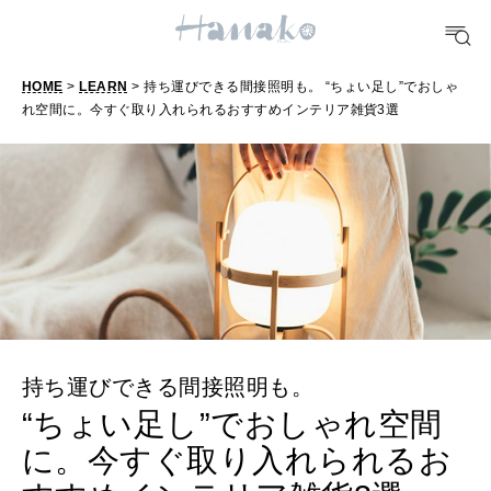
FOOD
おいしい
HOME
>
LEARN
> 持ち運びできる間接照明も。 “ちょい足し”でおしゃ
れ空間に。今すぐ取り入れられるおすすめインテリア雑貨3選
TRAVEL
どこ行く？
FORTUNE
明日のわたし
[12星座別] Weekly Holoscope
持ち運びできる間接照明も。
HEALTH
[12星座別] Monthly Love Holoscope
自分にやさしく
“ちょい足し”でおしゃれ空間
に。今すぐ取り入れられるお
女神まり愛のタロットメッセージ