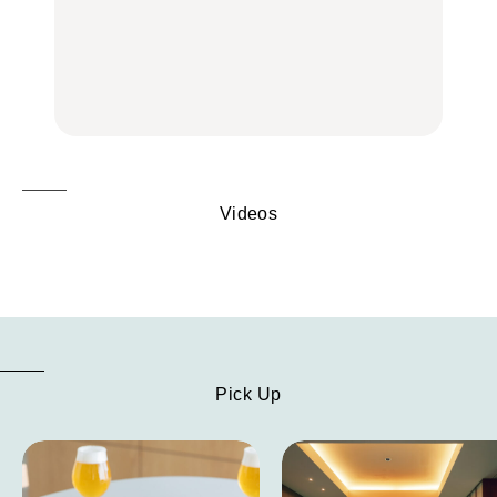
る、夏の新定番「ホワイ
品ランチ29選｜横浜駅周
べし！喜多方ラーメンの
トビール」で乾杯！｜料
辺、みなとみらい、横浜
名店3選
理家・長谷川あかりさん
中華街、和食、洋食ほか
の気取らないおもてな
FOOD
FOOD | PR
FOOD
し。
Videos
Pick Up