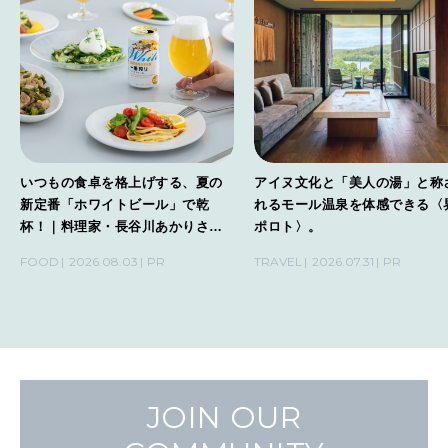
いつもの食卓を格上げする、夏の
アイヌ文化と「美人の湯」と称
新定番「ホワイトビール」で乾
れるモール温泉を体感できる〈
杯！｜料理家・長谷川あかりさん
ポロト〉。
の気取らないおもてなし。
FOOD
2026.08.03
PR
TRAVEL
2026.07.31
PR
JOIN OUR