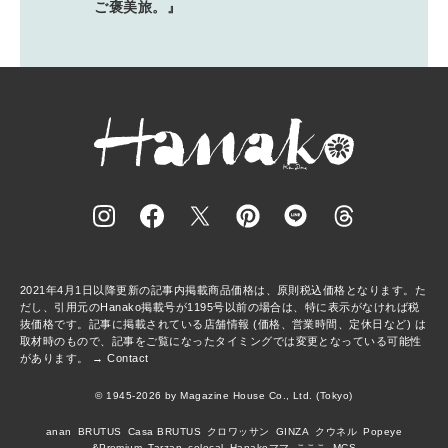
ご褒美旅。』
2021年4月1日以降更新の記事内掲載商品価格は、原則税込価格となります。た
だし、引用元のHanako掲載号が1195号以前の場合は、特に表示がなければ税
抜価格です。記事に掲載されている店舗情報 (価格、営業時間、定休日など) は
取材時のもので、記事をご覧になったタイミングでは変更となっている可能性
があります。 →
Contact
© 1945-2026 by Magazine House Co., Ltd. (Tokyo)
anan
BRUTUS
Casa BRUTUS
クロワッサン
GINZA
クウネル
Popeye
&Premium
Tarzan
colocal
Hanakoママ
こここ
MCS