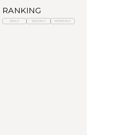
RANKING
DAILY
WEEKLY
MONTHLY
暑いから食べたくな
【東京近郊】日帰りひ
「来たぞ、トイトレ」|
る。わざわざ行きたい
とり旅スポット5選｜館
弘中綾香の「純度
ラーメン13選｜プロが
山、前橋、日光など
100%」～第141回～
選ぶベスト3、大井町の
人気店、ご当地ラーメ
TRAVEL
LEARN
FOOD
ン
No.1259『北海道 おい
No.1259『北海道 おい
【あんこ】一度は食べ
しく遊ぶ、夏のご褒美
しく遊ぶ、夏のご褒美
たい名店13選｜どら焼
旅。』
旅。』
き・おはぎほか
FOOD
いつもの食卓を格上げ
【東京近郊】日帰りひ
「来たぞ、トイトレ」|
する、夏の新定番「ホ
とり旅スポット5選｜館
弘中綾香の「純度
ワイトビール」で乾
山、前橋、日光など
100%」～第141回～
杯！｜料理家・長谷川
あかりさんの気取らな