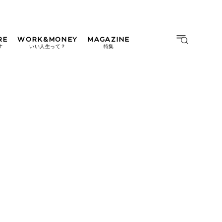
RE
WORK&MONEY
MAGAZINE
MAGAZINE
MOOK
す
いい人生って？
特集
2026年9月号「北海道 おいし
く遊ぶ、夏のご褒美旅。」
2026年8月号『お茶の時間で
す。』
日本橋
#中目黒
#吉祥寺
#横浜
2026年7月号「鎌倉 ローカル
が 教えてくれた 本当の歩き
方。」
2026年6月号「大銀座 トレン
ドが生まれる 新しい一流店
へ。」
2026年5月号「“大好き”に出
会いに。韓国」
2026年4月号「未来をつくる、