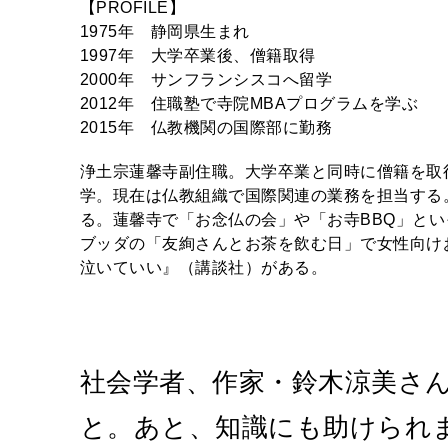
【PROFILE】
1975年 静岡県生まれ
1997年 大学卒業後、僧籍取得
2000年 サンフランシスコへ留学
2012年 住職塾で寺院MBAプログラムを学ぶ
2015年 仏教機関の国際部に勤務
浄土宗蓮馨寺副住職。大学卒業と同時に僧籍を取
学。現在は仏教組織で国際関連の業務を担当する
る。蓮馨寺で「お念仏の会」や「お寺BBQ」とい
ブッダの「友絢さんとお茶を飲む日」で女性向け
泣いていい』（講談社）がある。
社会学者、作家・鈴木涼美さ
と。あと、知識にも助けられ