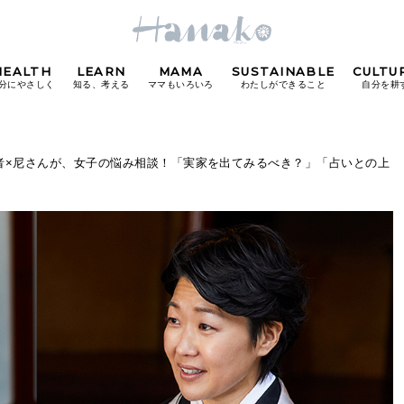
HEALTH
LEARN
MAMA
SUSTAINABLE
CULTU
分にやさしく
知る、考える
ママもいろいろ
わたしができること
自分を耕
POPULAR TAGS
学者×尼さんが、女子の悩み相談！「実家を出てみるべき？」「占いとの上
#カフェ
#朝ごはん
#開運
#東京駅
#銀座
#
り
FOLLOW US!