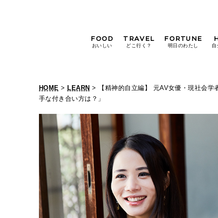
FOOD
TRAVEL
FORTUNE
おいしい
どこ行く？
明日のわたし
自
[12星座別] Weekly
Holoscope
HOME
>
LEARN
> 【精神的自立編】 元AV女優・現社会
[12星座別] Monthly
手な付き合い方は？」
Holoscope
#手土産
#シュークリーム
#パン
女神まり愛の
タロットメッセージ
#京都
[算命学] 星読みハナコの月巡