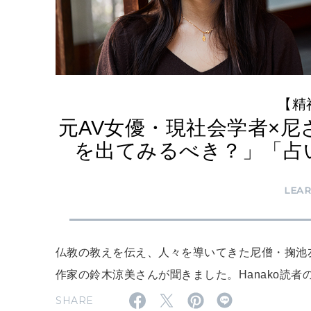
【精
元AV女優・現社会学者×
を出てみるべき？」「占
LEA
仏教の教えを伝え、人々を導いてきた尼僧・掬池
作家の鈴木涼美さんが聞きました。Hanako読
SHARE