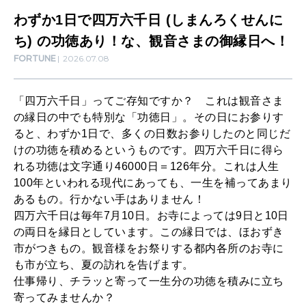
SUSTAINABLE
(
わずか1日で四万六千日 (しまんろくせんに
わたしができること
し
ち) の功徳あり！な、観音さまの御縁日へ！
FORTUNE
2026.07.08
ま
CULTURE
ん
自分を耕す
「四万六千日」ってご存知ですか？ これは観音さま
ろ
の縁日の中でも特別な「功徳日」。その日にお参りす
く
ると、わずか1日で、多くの日数お参りしたのと同じだ
WORK&MONEY
けの功徳を積めるというものです。四万六千日に得ら
せ
いい人生って？
れる功徳は文字通り46000日＝126年分。これは人生
ん
100年といわれる現代にあっても、一生を補ってあまり
に
あるもの。行かない手はありません！
MAGAZINE
四万六千日は毎年7月10日。お寺によっては9日と10日
ち
特集
の両日を縁日としています。この縁日では、ほおずき
)
市がつきもの。観音様をお祭りする都内各所のお寺に
2026年9月号「北海道 おいしく遊ぶ、夏のご褒美旅。」
の
も市が立ち、夏の訪れを告げます。
仕事帰り、チラッと寄って一生分の功徳を積みに立ち
功
2026年8月号『お茶の時間です。』
寄ってみませんか？