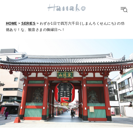
FORTUNE
明日のわたし
HOME
>
SERIES
> わずか1日で四万六千日 (しまんろくせんにち) の功
徳あり！な、観音さまの御縁日へ！
わ
[12星座別] Weekly Holoscope
ず
HEALTH
[12星座別] Monthly Love Holoscope
か
自分にやさしく
1
女神まり愛のタロットメッセージ
日
LEARN
算命学がわかる今月のあなた
で
知る、考える
四
万
MAMA
六
ママもいろいろ
千
日