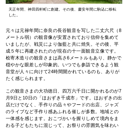
天正年間、神田四軒町に創建。その後、慶安年間に駒込に移転
した。
元々は元禄年間に奈良の長谷観音を写した二丈六尺（8
メートル弱）の観音像が安置されており信仰を集めて
いましたが、戦災により伽藍と共に焼失。その後、平
成５年に再建されたのが現在の十一面観音立像です。
桧寄木造りの観音さまは高さ6メートルもあり、静かで
穏やかな眼差しが印象的。いつでも参詣できるよう観
音堂が人々に向けて24時間開かれているのも、ありが
たく感じられます。
この観音さまの大功徳日、四万六千日に開かれるのが7
月9日と10日の「ほおずき千成市」です。ほおずきの出
店だけでなく、手作りの品々やフードの出店、ジャズ
のライブなど手作り感あふれる催しが多数。地域との
一体感を感じます。おこづかいを握りしめて境内をま
わる子どもたちに混じって、お祭りの雰囲気を味わい