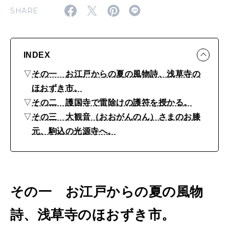
徳
MAGAZINE
MOOK
SHARE
2026年7月号「鎌倉 ローカルが 教えてくれた 本当の歩き方。」
あ
り
2026年6月号「大銀座 トレンドが生まれる 新しい一流店へ。」
！
INDEX
FOLLOW US!
2026年5月号「“大好き”に出会いに。韓国」
な
▽
その一 お江戸からの夏の風物詩、浅草寺の
2026年4月号「未来をつくる、学びの教科書。」
、
ほおずき市。
▽
その二 護国寺で雷除けの護符を授かる。
観
2026年3月号「スイーツ予想図 2026」
▽
その三 大観音（おおがんのん）さまのお膝
音
元、駒込の光源寺へ。
2026年2月号「良運を掴む 新・開運術。」
さ
ま
2026年1月号「猫がいれば、幸せ」
の
2025年12月号「お酒の新常識。」
御
その一 お江戸からの夏の風物
縁
詩、浅草寺のほおずき市。
日