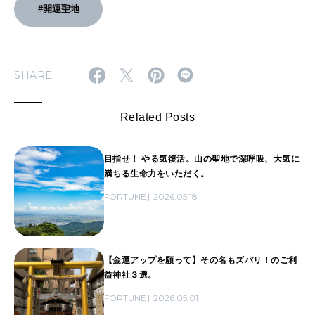
#開運聖地
SHARE
Related Posts
目指せ！ やる気復活。山の聖地で深呼吸、大気に
満ちる生命力をいただく。
FORTUNE
2026.05.18
【金運アップを願って】その名もズバリ！のご利
益神社３選。
FORTUNE
2026.05.01