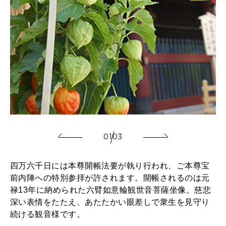
時の
元
士
01
03
四万六千日には本尊開帳法要が執り行われ、ご本尊宝
前内陣への特別参拝が許されます。開帳されるのは元
禄13年に納められた六臂如意輪観世音菩薩坐像。慈悲
深い表情をたたえ、あたたかい眼差しで衆生を見守り
続ける観音様です。