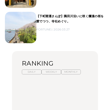
【下町開運さんぽ】隅田川沿いに咲く爛漫の桜を
愛でつつ、寺社めぐり。
FORTUNE
2026.03.27
RANKING
DAILY
WEEKLY
MONTHLY
暑いから食べたくなる。
「来たぞ、トイトレ」|
「来たぞ、トイトレ」|
わざわざ行きたいラーメ
弘中綾香の「純度
弘中綾香の「純度
ン13選｜プロが選ぶベス
100%」～第141回～
100%」～第141回～
ト3、大井町の人気店、
ご当地ラーメン
LEARN
LEARN
FOOD