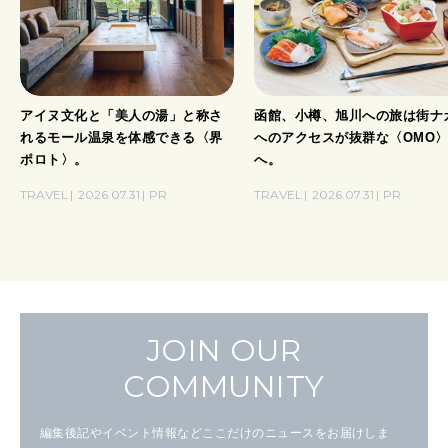
アイヌ文化と「美人の湯」と称さ
函館、小樽、旭川への旅は街ナ
れるモール温泉を体感できる〈界
へのアクセスが抜群な〈OMO
ポロト〉。
へ。
TRAVEL
2026.07.31
PR
TRAVEL
2026.07.31
PR
JOIN OUR
COMMUNITY
編集後記やイベント情報などここだけのニュースをお届けしま