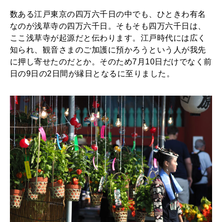
へ
数ある江戸東京の四万六千日の中でも、ひときわ有名
！
なのが浅草寺の四万六千日。そもそも四万六千日は、
ここ浅草寺が起源だと伝わります。江戸時代には広く
知られ、観音さまのご加護に預かろうという人が我先
に押し寄せたのだとか。そのため7月10日だけでなく前
日の9日の2日間が縁日となるに至りました。