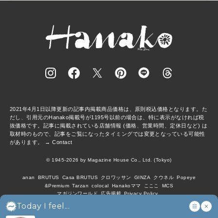
2021年4月1日以降更新の記事内掲載商品価格は、原則税込価格となります。た
だし、引用元のHanako掲載号が1195号以前の場合は、特に表示がなければ税
抜価格です。記事に掲載されている店舗情報 (価格、営業時間、定休日など) は
取材時のもので、記事をご覧になったタイミングでは変更となっている可能性
があります。 →
Contact
© 1945-2026 by Magazine House Co., Ltd. (Tokyo)
anan
BRUTUS
Casa BRUTUS
クロワッサン
GINZA
クウネル
Popeye
&Premium
Tarzan
colocal
Hanakoママ
こここ
MCS
マガジンワールド
広告掲載
Privacy Policy
Today I feel...