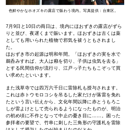
色鮮やかなホオズキの露店で賑わう境内。写真提供：台東区。
7月9日と10日の両日は、境内にほおずきの露店がずら
りと並び、夜遅くまで賑います。ほおずきは古くは薬
としても用いられた植物で邪気を祓うともされまし
た。
ほおずき市の起源は明和年間。「ほおずきの実を水で
鵜呑みすれば、大人は癪を切り、子供は虫気を去る」
とする民間信仰が流行り、江戸っ子たちもこぞって買
い求めたといいます。
また浅草寺では四万六千日に雷除札も授与されます。
これは赤トウモロコシを吊るした家だけが落雷を免れ
たという言い伝えから、文化年間以降に赤とうもろこ
しが雷よけとして売られるようになったものが、明治
の初め頃に不作となって中止の憂き目に……。困った
参拝者の要望で、竹串に刺した三角形の守護札を雷除
けとして授与したのが始まりなのだとか。