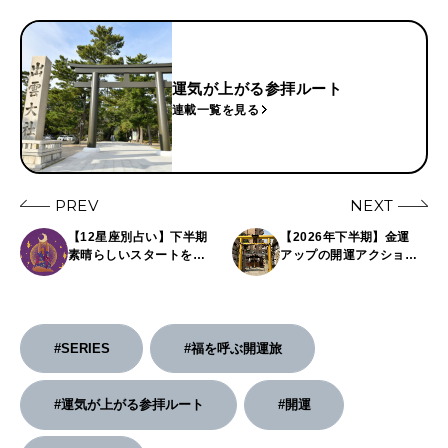
運気が上がる参拝ルート
連載一覧を見る
PREV
NEXT
【12星座別占い】下半期
【2026年下半期】金運
素晴らしいスタートを切
アップの開運アクション5
るのは誰？｜7月6日〜7月
選｜神社、風水、吉日ほ
12日の週間占い、金運ス
か
ポットほか
#SERIES
#福を呼ぶ開運旅
#運気が上がる参拝ルート
#開運