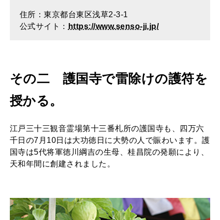
住所：東京都台東区浅草2-3-1
公式サイト：
https://www.senso-ji.jp/
その二 護国寺で雷除けの護符を
授かる。
江戸三十三観音霊場第十三番札所の護国寺も、四万六
千日の7月10日は大功徳日に大勢の人で賑わいます。護
国寺は5代将軍徳川綱吉の生母、桂昌院の発願により、
天和年間に創建されました。