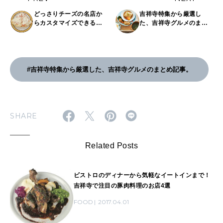
どっさりチーズの名店か
吉祥寺特集から厳選し
らカスタマイズできる新
た、吉祥寺グルメのまと
店まで！吉祥寺のユニー
め記事。
クピザ5選
#吉祥寺特集から厳選した、吉祥寺グルメのまとめ記事。
SHARE
Related Posts
ビストロのディナーから気軽なイートインまで！
吉祥寺で注目の豚肉料理のお店4選
FOOD
2017.04.01