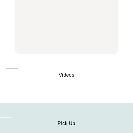
LEARN
FOOD
中目黒からひと駅の穴
いつもの食卓を格上げす
【2026年最新】横浜の絶
場。祐天寺の魅力10選｜
る、夏の新定番「ホワイ
品ランチ29選｜横浜駅周
グルメ、ショッピング、
トビール」で乾杯！｜料
辺、みなとみらい、横浜
古着ほか
理家・長谷川あかりさん
中華街、和食、洋食ほか
の気取らないおもてな
FOOD
FOOD | PR
FOOD
し。
Videos
Pick Up