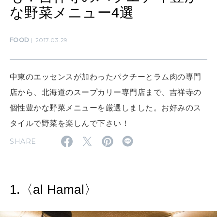
な野菜メニュー4選
SUSTAINABLE
FOOD
2017.03.29
わたしができること
中東のエッセンスが加わったパクチーとラム肉の専門
CULTURE
自分を耕す
店から、北海道のスープカリー専門店まで、吉祥寺の
個性豊かな野菜メニューを厳選しました。お好みのス
タイルで野菜を楽しんで下さい！
WORK&MONEY
いい人生って？
SHARE
MAGAZINE
1.〈al Hamal〉
特集
2026年9月号「北海道 おいしく遊ぶ、夏のご褒美旅。」