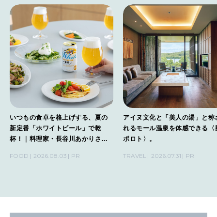
いつもの食卓を格上げする、夏の
アイヌ文化と「美人の湯」と称
新定番「ホワイトビール」で乾
れるモール温泉を体感できる〈
杯！｜料理家・長谷川あかりさん
ポロト〉。
の気取らないおもてなし。
FOOD
2026.08.03
PR
TRAVEL
2026.07.31
PR