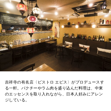
2026年8月号『お茶の時間です。』
MAGAZINE
MOOK
2026年7月号「鎌倉 ローカルが 教えてくれた 本当の歩き方。」
2026年6月号「大銀座 トレンドが生まれる 新しい一流店へ。」
FOLLOW US!
2026年5月号「“大好き”に出会いに。韓国」
2026年4月号「未来をつくる、学びの教科書。」
2026年3月号「スイーツ予想図 2026」
2026年2月号「良運を掴む 新・開運術。」
吉祥寺の有名店〈ビストロ エピス〉がプロデュースす
る一軒。パクチーやラム肉を盛り込んだ料理は、中東
2026年1月号「猫がいれば、幸せ」
のエッセンスを取り入れながら、日本人好みにアレン
ジしている。
2025年12月号「お酒の新常識。」