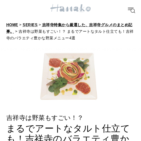
TRAVEL
どこ行く？
HOME
>
SERIES
>
吉祥寺特集から厳選した、吉祥寺グルメのまとめ記
事。
> 吉祥寺は野菜もすごい！？ まるでアートなタルト仕立ても！吉祥
FORTUNE
寺のバラエティ豊かな野菜メニュー4選
明日のわたし
[12星座別] Weekly Holoscope
HEALTH
[12星座別] Monthly Love Holoscope
自分にやさしく
女神まり愛のタロットメッセージ
LEARN
算命学がわかる今月のあなた
知る、考える
吉祥寺は野菜もすごい！？
まるでアートなタルト仕立て
MAMA
も！吉祥寺のバラエティ豊か
ママもいろいろ