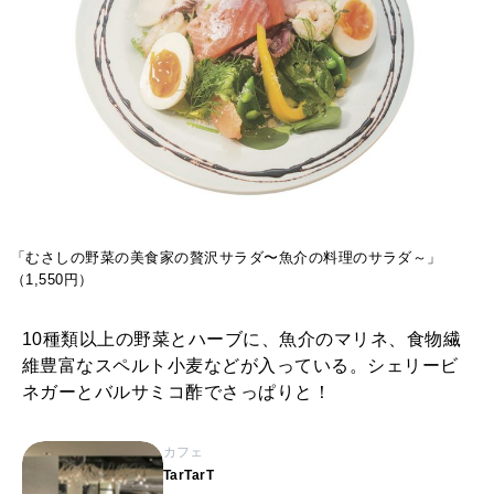
「むさしの野菜の美食家の贅沢サラダ〜魚介の料理のサラダ～」
（1,550円）
10種類以上の野菜とハーブに、魚介のマリネ、食物繊
維豊富なスペルト小麦などが入っている。シェリービ
ネガーとバルサミコ酢でさっぱりと！
カフェ
TarTarT