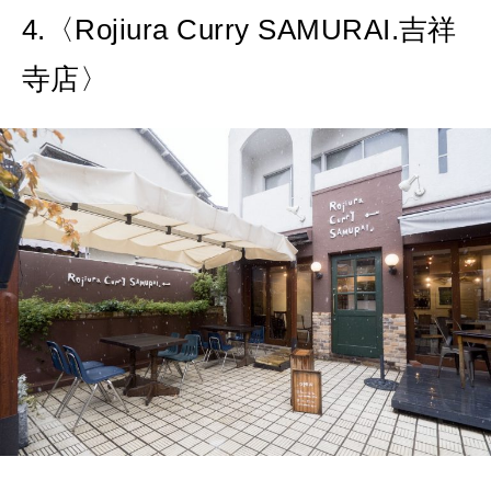
4.〈Rojiura Curry SAMURAI.吉祥
寺店〉