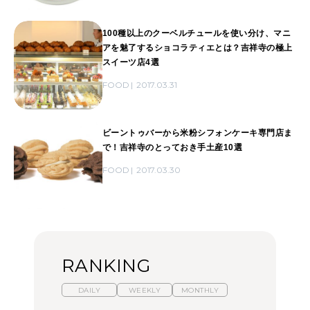
100種以上のクーベルチュールを使い分け、マニ
アを魅了するショコラティエとは？吉祥寺の極上
スイーツ店4選
FOOD
2017.03.31
ビーントゥバーから米粉シフォンケーキ専門店ま
で！吉祥寺のとっておき手土産10選
FOOD
2017.03.30
RANKING
DAILY
WEEKLY
MONTHLY