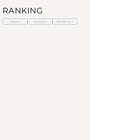
RANKING
DAILY
WEEKLY
MONTHLY
暑いから食べたくな
【東京近郊】日帰りひ
「来たぞ、トイトレ」|
る。わざわざ行きたい
とり旅スポット5選｜館
弘中綾香の「純度
ラーメン13選｜プロが
山、前橋、日光など
100%」～第141回～
選ぶベスト3、大井町の
人気店、ご当地ラーメ
TRAVEL
LEARN
FOOD
ン
【福島】わざわざ食べ
【東京近郊】日帰りひ
【あんこ】一度は食べ
に行きたいご当地グル
とり旅スポット5選｜館
たい名店13選｜どら焼
メ23選｜ラーメン、餃
山、前橋、日光など
き・おはぎほか
子、そばほか
FOOD
TRAVEL
FOOD
中目黒からひと駅の穴
No.1259『北海道 おい
「来たぞ、トイトレ」|
場。祐天寺の魅力10選
しく遊ぶ、夏のご褒美
弘中綾香の「純度
｜グルメ、ショッピン
旅。』
100%」～第141回～
グ、古着ほか