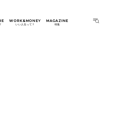
RE
WORK&MONEY
MAGAZINE
MAGAZINE
MOOK
す
いい人生って？
特集
2026年9月号「北海道 おいし
く遊ぶ、夏のご褒美旅。」
2026年8月号『お茶の時間で
す。』
日本橋
#中目黒
#吉祥寺
#横浜
2026年7月号「鎌倉 ローカル
が 教えてくれた 本当の歩き
方。」
2026年6月号「大銀座 トレン
ドが生まれる 新しい一流店
へ。」
2026年5月号「“大好き”に出
会いに。韓国」
2026年4月号「未来をつくる、