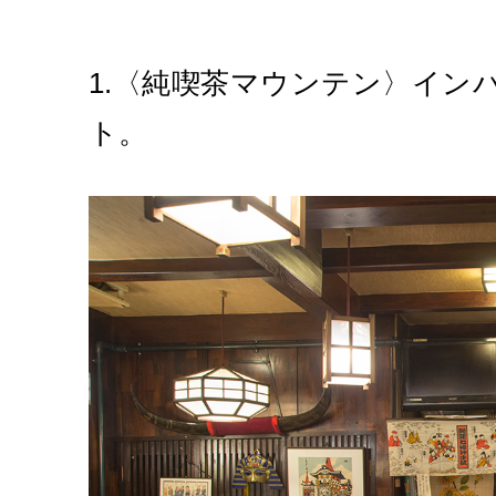
1.〈純喫茶マウンテン〉イン
ト。