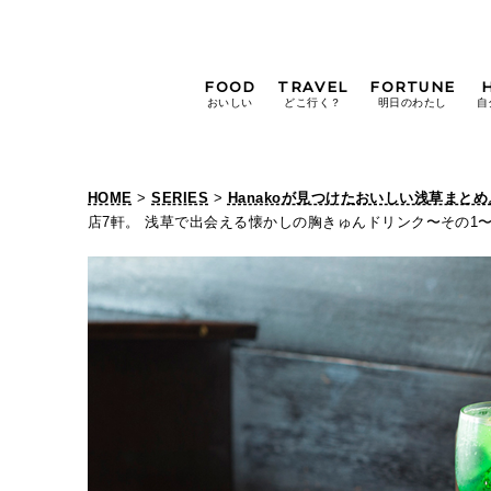
FOOD
TRAVEL
FORTUNE
おいしい
どこ行く？
明日のわたし
自
[12星座別] Weekly
Holoscope
HOME
>
SERIES
>
Hanakoが見つけたおいしい浅草まとめ
[12星座別] Monthly
店7軒。 浅草で出会える懐かしの胸きゅんドリンク〜その1
Holoscope
#手土産
#シュークリーム
#パン
女神まり愛の
タロットメッセージ
#京都
[算命学] 星読みハナコの月巡