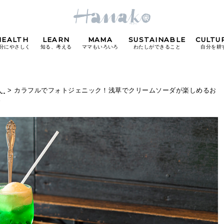
HEALTH
LEARN
MAMA
SUSTAINABLE
CULTU
分にやさしく
知る、考える
ママもいろいろ
わたしができること
自分を耕
POPULAR TAGS
。
> カラフルでフォトジェニック！浅草でクリームソーダが楽しめるお
〜
#カフェ
#朝ごはん
#開運
#東京駅
#銀座
#
り
FOLLOW US!