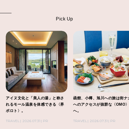
Pick Up
アイヌ文化と「美人の湯」と称さ
函館、小樽、旭川への旅は街ナ
れるモール温泉を体感できる〈界
へのアクセスが抜群な〈OMO
ポロト〉。
へ。
TRAVEL
2026.07.31
PR
TRAVEL
2026.07.31
PR