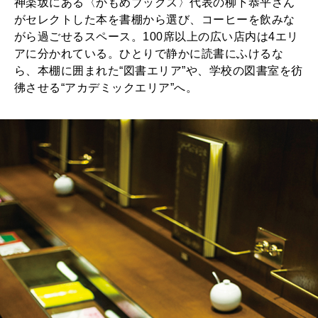
神楽坂にある〈かもめブックス〉代表の柳下恭平さん
がセレクトした本を書棚から選び、コーヒーを飲みな
2026年8月号『お茶の時間です。』
がら過ごせるスペース。100席以上の広い店内は4エリ
MAGAZINE
MOOK
アに分かれている。ひとりで静かに読書にふけるな
2026年7月号「鎌倉 ローカルが 教えてくれた 本当の歩き方。」
ら、本棚に囲まれた“図書エリア”や、学校の図書室を彷
彿させる“アカデミックエリア”へ。
2026年6月号「大銀座 トレンドが生まれる 新しい一流店へ。」
FOLLOW US!
2026年5月号「“大好き”に出会いに。韓国」
2026年4月号「未来をつくる、学びの教科書。」
2026年3月号「スイーツ予想図 2026」
2026年2月号「良運を掴む 新・開運術。」
2026年1月号「猫がいれば、幸せ」
2025年12月号「お酒の新常識。」