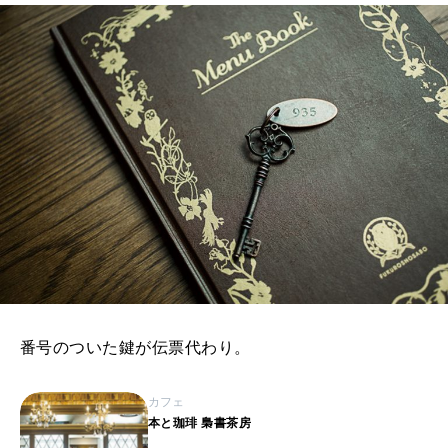
番号のついた鍵が伝票代わり。
カフェ
本と珈琲 梟書茶房