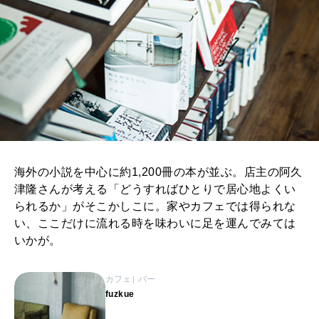
海外の小説を中心に約1,200冊の本が並ぶ。店主の阿久
津隆さんが考える「どうすればひとりで居心地よくい
られるか」がそこかしこに。家やカフェでは得られな
い、ここだけに流れる時を味わいに足を運んでみては
いかが。
カフェ
バー
fuzkue