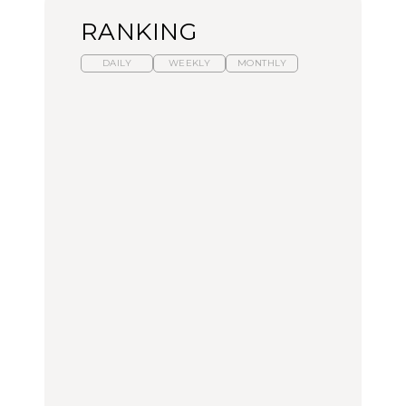
RANKING
DAILY
WEEKLY
MONTHLY
暑いから食べたくなる。
【東京近郊】日帰りひと
「来たぞ、トイトレ」|
わざわざ行きたいラーメ
り旅スポット5選｜館
弘中綾香の「純度
ン13選｜プロが選ぶベス
山、前橋、日光など
100%」～第141回～
ト3、大井町の人気店、
ご当地ラーメン
TRAVEL
LEARN
FOOD
No.1259『北海道 おいし
No.1259『北海道 おいし
【あんこ】一度は食べた
く遊ぶ、夏のご褒美
く遊ぶ、夏のご褒美
い名店13選｜どら焼き・
旅。』
旅。』
おはぎほか
FOOD
いつもの食卓を格上げす
【東京近郊】日帰りひと
「来たぞ、トイトレ」|
る、夏の新定番「ホワイ
り旅スポット5選｜館
弘中綾香の「純度
トビール」で乾杯！｜料
山、前橋、日光など
100%」～第141回～
理家・長谷川あかりさん
の気取らないおもてな