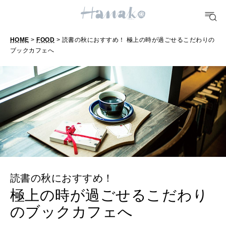
TRAVEL
どこ行く？
HOME
>
FOOD
> 読書の秋におすすめ！ 極上の時が過ごせるこだわりの
ブックカフェへ
FORTUNE
明日のわたし
[12星座別] Weekly Holoscope
HEALTH
[12星座別] Monthly Love Holoscope
自分にやさしく
女神まり愛のタロットメッセージ
LEARN
算命学がわかる今月のあなた
知る、考える
読書の秋におすすめ！
極上の時が過ごせるこだわり
MAMA
のブックカフェへ
ママもいろいろ