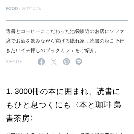
FOOD
2017.10.26
SUSTAINABLE
わたしができること
選書とコーヒーにこだわった池袋駅近のお店にソファ
席でお酒を飲みながら寛げる隠れ家…読書の秋こそ行
CULTURE
きたいイチ押しのブックカフェをご紹介。
自分を耕す
SHARE
WORK&MONEY
いい人生って？
1. 3000冊の本に囲まれ、読書に
もひと息つくにも〈本と珈琲 梟
MAGAZINE
特集
書茶房〉
2026年9月号「北海道 おいしく遊ぶ、夏のご褒美旅。」