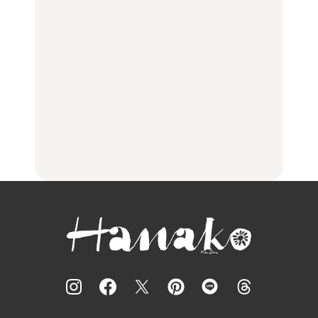
【2026年最新】横浜の絶
【2026年最新】横浜の絶
ひとり旅で行きたい温泉
品ランチ29選｜横浜駅周
品ランチ29選｜横浜駅周
11選｜絶景の露天風呂、
辺、みなとみらい、横浜
辺、みなとみらい、横浜
歴史ある名湯、美容のプ
中華街、和食、洋食ほか
中華街、和食、洋食ほか
ロ太鼓判の湯宿、こもれ
るリトリート宿まで
FOOD
FOOD
TRAVEL
白和え×「一番搾り ホワ
夏こそキウイフルーツ
【2026年最新】横浜の絶
イトビール」が相性抜
を。新しいおいしさに出
品ランチ29選｜横浜駅周
群。料理家・長谷川あか
会う、夏の簡単食卓レシ
辺、みなとみらい、横浜
りさん考案の晩酌刺身レ
ピ
中華街、和食、洋食ほか
シピ。
FOOD | PR
FOOD | PR
FOOD