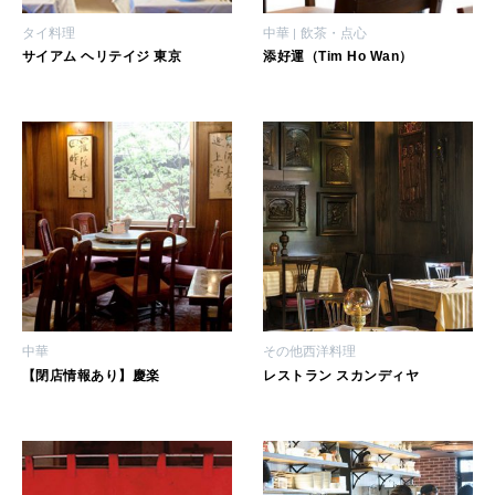
タイ料理
中華
飲茶・点心
サイアム ヘリテイジ 東京
添好運（Tim Ho Wan）
中華
その他西洋料理
【閉店情報あり】慶楽
レストラン スカンディヤ