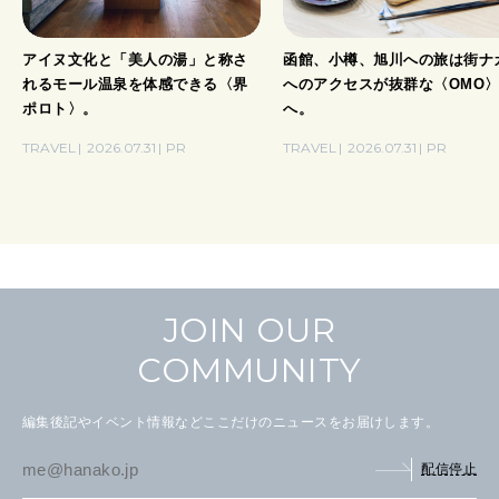
アイヌ文化と「美人の湯」と称さ
函館、小樽、旭川への旅は街ナ
れるモール温泉を体感できる〈界
へのアクセスが抜群な〈OMO
ポロト〉。
へ。
TRAVEL
2026.07.31
PR
TRAVEL
2026.07.31
PR
JOIN OUR
COMMUNITY
編集後記やイベント情報などここだけのニュースをお届けします。
配信停止