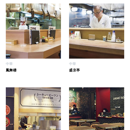
2026年3月号「スイーツ予想図 2026」
2026年2月号「良運を掴む 新・開運術。」
2026年1月号「猫がいれば、幸せ」
2025年12月号「お酒の新常識。」
中華
中華
鳳舞楼
盛京亭