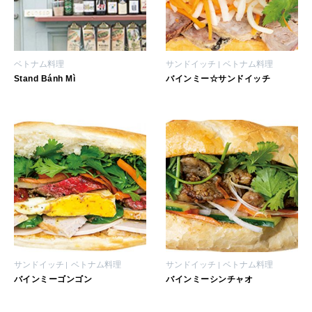
いい人生って？
MAGAZINE
ベトナム料理
サンドイッチ
ベトナム料理
特集
Stand Bánh Mì
バインミー☆サンドイッチ
2026年9月号「北海道 おいしく遊ぶ、夏のご褒美旅。」
2026年8月号『お茶の時間です。』
MAGAZINE
MOOK
2026年7月号「鎌倉 ローカルが 教えてくれた 本当の歩き方。」
2026年6月号「大銀座 トレンドが生まれる 新しい一流店へ。」
FOLLOW US!
2026年5月号「“大好き”に出会いに。韓国」
サンドイッチ
ベトナム料理
サンドイッチ
ベトナム料理
2026年4月号「未来をつくる、学びの教科書。」
バインミーゴンゴン
バインミーシンチャオ