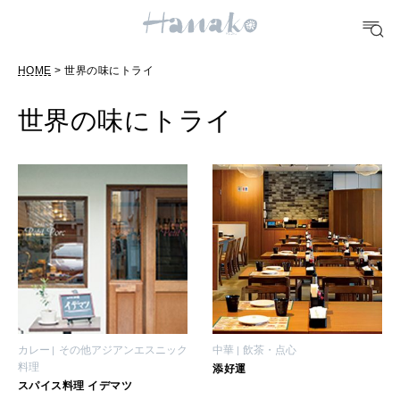
10 CATEGORIES
HOME
> 世界の味にトライ
FOOD
おいしい
世界の味にトライ
TRAVEL
どこ行く？
FORTUNE
明日のわたし
[12星座別] Weekly Holoscope
HEALTH
カレー
その他アジアンエスニック
中華
飲茶・点心
[12星座別] Monthly Love Holoscope
自分にやさしく
料理
添好運
スパイス料理 イデマツ