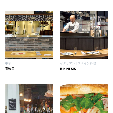
女神まり愛のタロットメッセージ
LEARN
算命学がわかる今月のあなた
知る、考える
MAMA
ママもいろいろ
SUSTAINABLE
中華
イタリアン
スペイン料理
わたしができること
香辣里
BIKiNi SIS
CULTURE
自分を耕す
WORK&MONEY