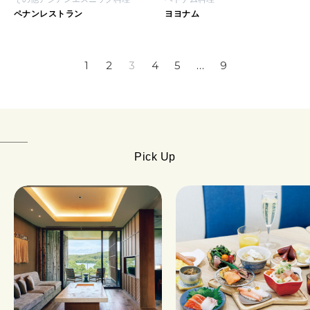
ペナンレストラン
ヨヨナム
1
2
3
4
5
…
9
Pick Up