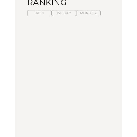
RANKING
DAILY
WEEKLY
MONTHLY
暑いから食べたくなる。
「来たぞ、トイトレ」|
「来たぞ、トイトレ」|
わざわざ行きたいラーメ
弘中綾香の「純度
弘中綾香の「純度
ン13選｜プロが選ぶベス
100%」～第141回～
100%」～第141回～
ト3、大井町の人気店、
ご当地ラーメン
LEARN
LEARN
FOOD
No.1259『北海道 おいし
No.1259『北海道 おいし
【あんこ】一度は食べた
く遊ぶ、夏のご褒美
く遊ぶ、夏のご褒美
い名店13選｜どら焼き・
旅。』
旅。』
おはぎほか
FOOD
いつもの食卓を格上げす
暑いから食べたくなる。
「来たぞ、トイトレ」|
る、夏の新定番「ホワイ
わざわざ行きたいラーメ
弘中綾香の「純度
トビール」で乾杯！｜料
ン13選｜プロが選ぶベス
100%」～第141回～
理家・長谷川あかりさん
ト3、大井町の人気店、
の気取らないおもてな
ご当地ラーメン
FOOD | PR
FOOD
LEARN
し。